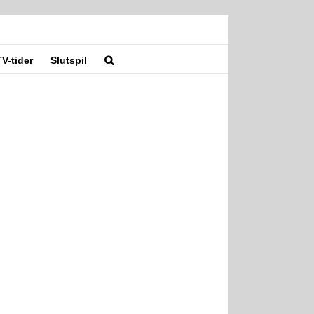
TV-tider
Slutspil