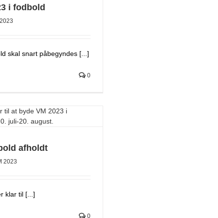
3 i fodbold
2023
 skal snart påbegyndes [...]
0
bold afholdt
 2023
lar til [...]
0