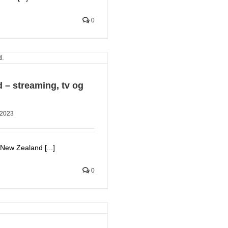
0
 – streaming, tv og
2023
 New Zealand [...]
0