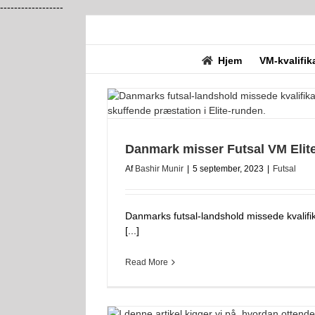
------------------
Skip
to
content
Hjem
VM-kvalifik
Danmark misser Futsal VM Elit
Af
Bashir Munir
|
5 september, 2023
|
Futsal
Danmarks futsal-landshold missede kvalifik
[...]
Read More