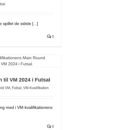
tsal
pillet de sidste [...]
0
n til VM 2024 i Futsal
old VM
,
Futsal
,
VM-Kvalifikation
ang med i VM-kvalifikationens
0