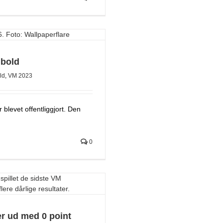
dbold
ld
,
VM 2023
 blevet offentliggjort. Den
0
r ud med 0 point