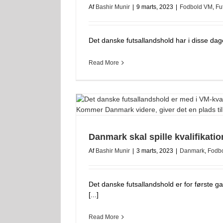
Af
Bashir Munir
|
9 marts, 2023
|
Fodbold VM
,
Fu
Det danske futsallandshold har i disse dage s
Read More
Danmark skal spille kvalifikatio
Af
Bashir Munir
|
3 marts, 2023
|
Danmark
,
Fodb
Det danske futsallandshold er for første g
[...]
Read More