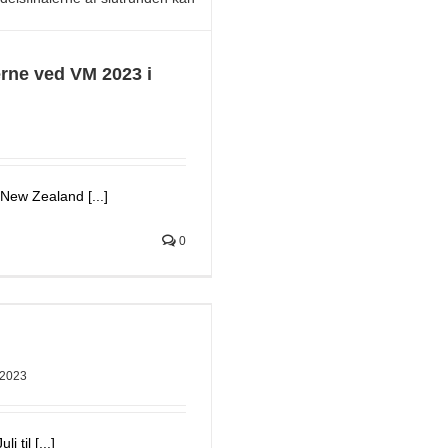
erne ved VM 2023 i
 New Zealand [...]
0
2023
 til [...]