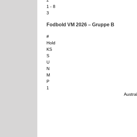
2
1 - 8
3
Fodbold VM 2026 – Gruppe B
#
Hold
KS
S
U
N
M
P
1
Austra