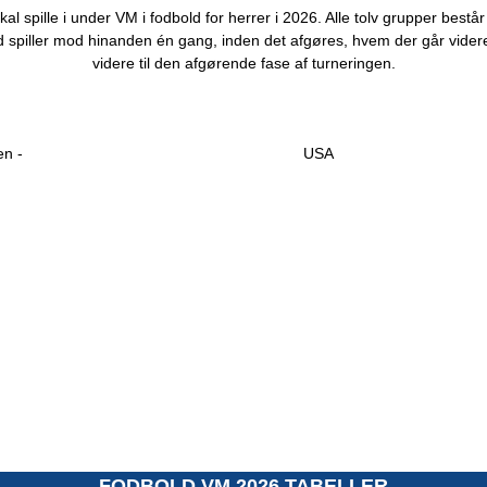
l spille i under VM i fodbold for herrer i 2026. Alle tolv grupper best
t hold spiller mod hinanden én gang, inden det afgøres, hvem der går vid
videre til den afgørende fase af turneringen.
en -
USA
FODBOLD VM 2026 TABELLER