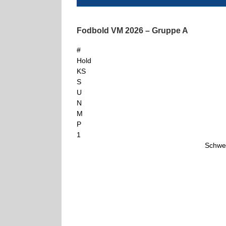
Fodbold VM 2026 – Gruppe A
#
Hold
KS
S
U
N
M
P
1
Schwe