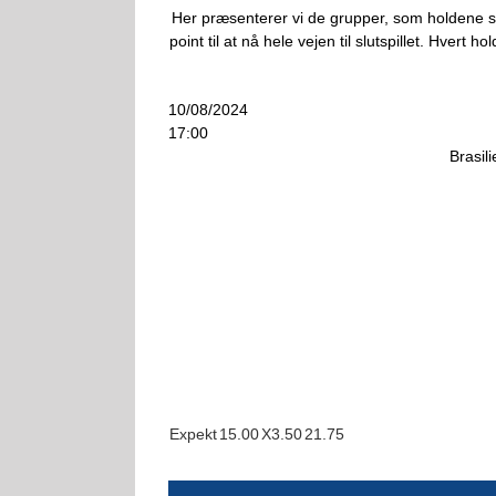
Her præsenterer vi de grupper, som holdene ska
point til at nå hele vejen til slutspillet. Hver
10/08/2024
17:00
Brasili
Expekt
1
5.00
X
3.50
2
1.75