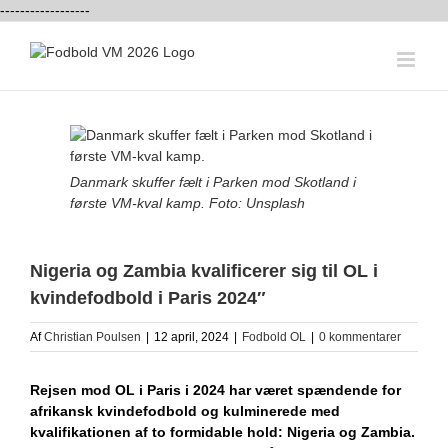
------------------
Skip
to
content
View
Larger
Image
Danmark skuffer fælt i Parken mod Skotland i
første VM-kval kamp. Foto: Unsplash
Nigeria og Zambia kvalificerer sig til OL i
kvindefodbold i Paris 2024″
Af
Christian Poulsen
|
12 april, 2024
|
Fodbold OL
|
0 kommentarer
Rejsen mod OL i Paris i 2024 har været spændende for
afrikansk kvindefodbold og kulminerede med
kvalifikationen af to formidable hold: Nigeria og Zambia.