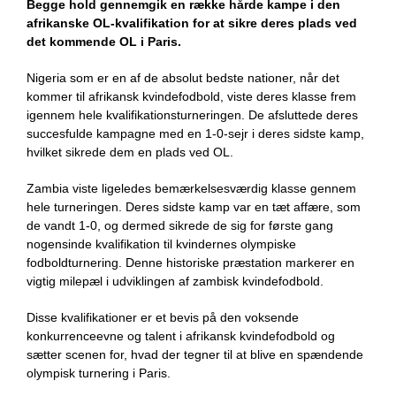
Begge hold gennemgik en række hårde kampe i den
afrikanske OL-kvalifikation for at sikre deres plads ved
det kommende OL i Paris.
Nigeria som er en af de absolut bedste nationer, når det
kommer til afrikansk kvindefodbold, viste deres klasse frem
igennem hele kvalifikationsturneringen. De afsluttede deres
succesfulde kampagne med en 1-0-sejr i deres sidste kamp,
hvilket sikrede dem en plads ved OL.
Zambia viste ligeledes bemærkelsesværdig klasse gennem
hele turneringen. Deres sidste kamp var en tæt affære, som
de vandt 1-0, og dermed sikrede de sig for første gang
nogensinde kvalifikation til kvindernes olympiske
fodboldturnering. Denne historiske præstation markerer en
vigtig milepæl i udviklingen af zambisk kvindefodbold.
Disse kvalifikationer er et bevis på den voksende
konkurrenceevne og talent i afrikansk kvindefodbold og
sætter scenen for, hvad der tegner til at blive en spændende
olympisk turnering i Paris.