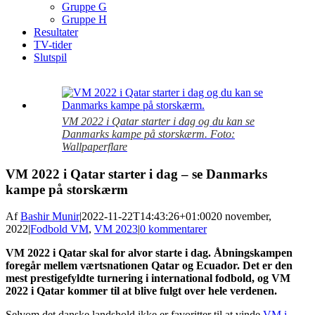
Gruppe G
Gruppe H
Resultater
TV-tider
Slutspil
View
Larger
Image
VM 2022 i Qatar starter i dag og du kan se
Danmarks kampe på storskærm. Foto:
Wallpaperflare
VM 2022 i Qatar starter i dag – se Danmarks
kampe på storskærm
Af
Bashir Munir
|
2022-11-22T14:43:26+01:00
20 november,
2022
|
Fodbold VM
,
VM 2023
|
0 kommentarer
VM 2022 i Qatar skal for alvor starte i dag. Åbningskampen
foregår mellem værtsnationen Qatar og Ecuador. Det er den
mest prestigefyldte turnering i international fodbold, og VM
2022 i Qatar kommer til at blive fulgt over hele verdenen.
Selvom det danske landshold ikke er favoritter til at vinde
VM i