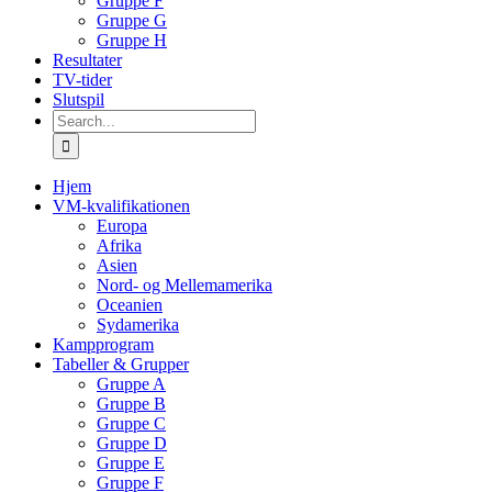
Gruppe F
Gruppe G
Gruppe H
Resultater
TV-tider
Slutspil
Search
for:
Hjem
VM-kvalifikationen
Europa
Afrika
Asien
Nord- og Mellemamerika
Oceanien
Sydamerika
Kampprogram
Tabeller & Grupper
Gruppe A
Gruppe B
Gruppe C
Gruppe D
Gruppe E
Gruppe F