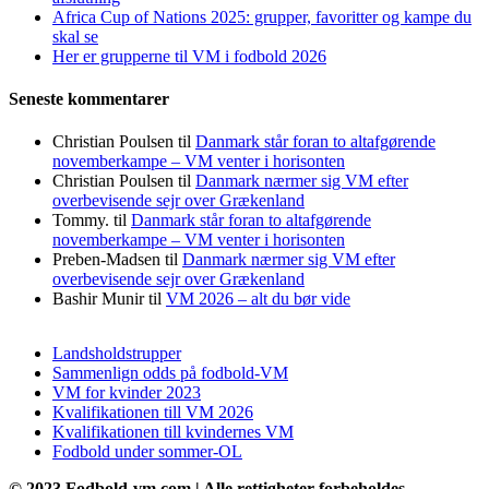
Africa Cup of Nations 2025: grupper, favoritter og kampe du
skal se
Her er grupperne til VM i fodbold 2026
Seneste kommentarer
Christian Poulsen
til
Danmark står foran to altafgørende
novemberkampe – VM venter i horisonten
Christian Poulsen
til
Danmark nærmer sig VM efter
overbevisende sejr over Grækenland
Tommy.
til
Danmark står foran to altafgørende
novemberkampe – VM venter i horisonten
Preben-Madsen
til
Danmark nærmer sig VM efter
overbevisende sejr over Grækenland
Bashir Munir
til
VM 2026 – alt du bør vide
Landsholdstrupper
Sammenlign odds på fodbold-VM
VM for kvinder 2023
Kvalifikationen till VM 2026
Kvalifikationen till kvindernes VM
Fodbold under sommer-OL
© 2023 Fodbold-vm.com | Alle rettigheter forbeholdes.