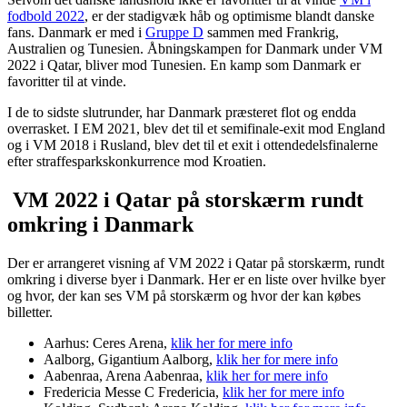
fodbold 2022
, er der stadigvæk håb og optimisme blandt danske
fans. Danmark er med i
Gruppe D
sammen med Frankrig,
Australien og Tunesien. Åbningskampen for Danmark under VM
2022 i Qatar, bliver mod Tunesien. En kamp som Danmark er
favoritter til at vinde.
I de to sidste slutrunder, har Danmark præsteret flot og endda
overrasket. I EM 2021, blev det til et semifinale-exit mod England
og i VM 2018 i Rusland, blev det til et exit i ottendedelsfinalerne
efter straffesparkskonkurrence mod Kroatien.
VM 2022 i Qatar på storskærm rundt
omkring i Danmark
Der er arrangeret visning af VM 2022 i Qatar på storskærm, rundt
omkring i diverse byer i Danmark. Her er en liste over hvilke byer
og hvor, der kan ses VM på storskærm og hvor der kan købes
billetter.
Aarhus: Ceres Arena,
klik her for mere info
Aalborg, Gigantium Aalborg,
klik her for mere info
Aabenraa, Arena Aabenraa,
klik her for mere info
Fredericia Messe C Fredericia,
klik her for mere info