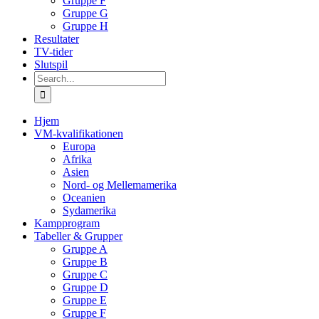
Gruppe F
Gruppe G
Gruppe H
Resultater
TV-tider
Slutspil
Search
for:
Hjem
VM-kvalifikationen
Europa
Afrika
Asien
Nord- og Mellemamerika
Oceanien
Sydamerika
Kampprogram
Tabeller & Grupper
Gruppe A
Gruppe B
Gruppe C
Gruppe D
Gruppe E
Gruppe F