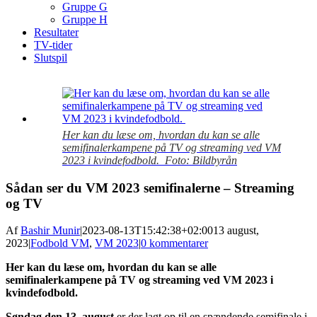
Gruppe G
Gruppe H
Resultater
TV-tider
Slutspil
View
Larger
Image
Her kan du læse om, hvordan du kan se alle
semifinalerkampene på TV og streaming ved VM
2023 i kvindefodbold. Foto: Bildbyrån
Sådan ser du VM 2023 semifinalerne – Streaming
og TV
Af
Bashir Munir
|
2023-08-13T15:42:38+02:00
13 august,
2023
|
Fodbold VM
,
VM 2023
|
0 kommentarer
Her kan du læse om, hvordan du kan se alle
semifinalerkampene på TV og streaming ved VM 2023 i
kvindefodbold.
Søndag den 13. august
er der lagt op til en spændende semifinale i