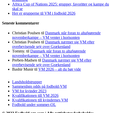
Africa Cup of Nations 2025: grupper, favoritter og kampe du
skal se
Her er grupperne til VM i fodbold 2026
Seneste kommentarer
Christian Poulsen
til
Danmark står foran to altafgørende
novemberkampe – VM venter i horisonten
Christian Poulsen
til
Danmark nærmer sig VM efter
overbevisende sejr over Grækenland
Tommy.
til
Danmark står foran to altafgørende
novemberkampe – VM venter i horisonten
Preben-Madsen
til
Danmark nærmer sig VM efter
overbevisende sejr over Grækenland
Bashir Munir
til
VM 2026 – alt du bør vide
Landsholdstrupper
Sammenlign odds på fodbold-VM
VM for kvinder 2023
Kvalifikationen till VM 2026
Kvalifikationen till kvindernes VM
Fodbold under sommer-OL