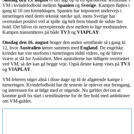
VM i kvindefodbold mellem
Spanien
og
Sverige
. Kampen fløjtes i
gang kl 10 om formiddagen. Spanien har imponeret undervejs i
turneringen med deres teknisk stærke spil, mens Sverige har
overrasket positivt ved at spille sig helt frem blandt de sidste fire
hold. Det bliver en nervepirrende dyst mellem to lige modstandere.
Kampen transmitteres på både
TV3
og
VIAPLAY
.
Onsdag den 16. august
brager den anden semifinale så i gang kl
12, hvor
Australien
tørner sammen med
England
. De engelske
kvinder har vist storform i turneringen indtil videre, og de bliver
svære at slå for Australien. Men australierne har tidligere overrasket
ved VM, så det kan gå begge veje. Også denne kamp vises på
TV3
og
VIAPLAY
.
VM-feberen stiger altså i disse dage op til de afgørende kampe i
turneringen. Kvindefodbold har de seneste år oplevet stor fremgang,
og interessen for at følge med er stigende. Nu gælder det om at
komme godt fra start i semifinalerne for de fire hold med ambitioner
om VM-guldet.