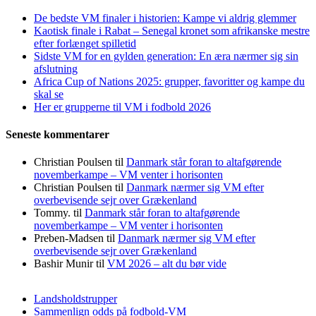
De bedste VM finaler i historien: Kampe vi aldrig glemmer
Kaotisk finale i Rabat – Senegal kronet som afrikanske mestre
efter forlænget spilletid
Sidste VM for en gylden generation: En æra nærmer sig sin
afslutning
Africa Cup of Nations 2025: grupper, favoritter og kampe du
skal se
Her er grupperne til VM i fodbold 2026
Seneste kommentarer
Christian Poulsen
til
Danmark står foran to altafgørende
novemberkampe – VM venter i horisonten
Christian Poulsen
til
Danmark nærmer sig VM efter
overbevisende sejr over Grækenland
Tommy.
til
Danmark står foran to altafgørende
novemberkampe – VM venter i horisonten
Preben-Madsen
til
Danmark nærmer sig VM efter
overbevisende sejr over Grækenland
Bashir Munir
til
VM 2026 – alt du bør vide
Landsholdstrupper
Sammenlign odds på fodbold-VM