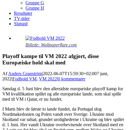
Gruppe G
Gruppe H
Resultater
TV-tider
Slutspil
View
Larger
Billede: Wallpaperflare.com
Image
Playoff kampe til VM 2022 afgjort, disse
Europæiske hold skal med
Af
Anders Granström
|
2022-06-07T15:59:30+02:00
7 juni,
2022
|
Fodbold VM
,
VM 2022
|
0 kommentarer
Søndag d. 5 Juni blev den allersidste europæiske playoff kamp for
VM kvalifikation spillet og alle europæiske lande, som skal spille
med til VM i Qatar, er nu fundet.
I Marts blev de første to lande fundet, da Portugal slog
Nordmakedonien og Polen vandt over Sverige. Ukraine mod
Skotland var udsat, grundet urolighederne i Ukraine og blev spillet
d. 1 Juni. Her vandt Ukraine overbevisende over Skotland med en
3-1 sejr og det blev altså en finalekamp, mellem Wales og Ukraine.