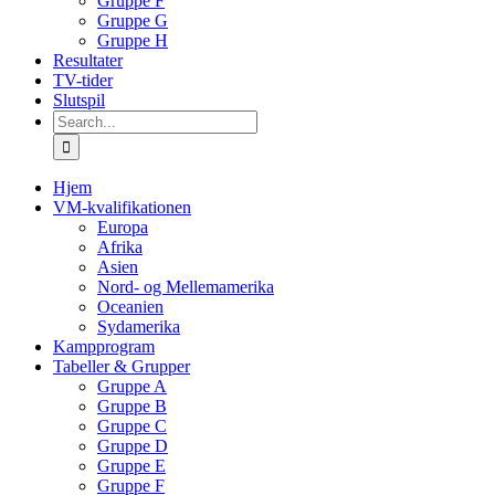
Gruppe F
Gruppe G
Gruppe H
Resultater
TV-tider
Slutspil
Search
for:
Hjem
VM-kvalifikationen
Europa
Afrika
Asien
Nord- og Mellemamerika
Oceanien
Sydamerika
Kampprogram
Tabeller & Grupper
Gruppe A
Gruppe B
Gruppe C
Gruppe D
Gruppe E
Gruppe F