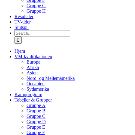
Gruppe F
Gruppe G
Gruppe H
Resultater
TV-tider
Slutspil
Search
for:
Hjem
VM-kvalifikationen
Europa
Afrika
Asien
Nord- og Mellemamerika
Oceanien
Sydamerika
Kampprogram
Tabeller & Grupper
Gruppe A
Gruppe B
Gruppe C
Gruppe D
Gruppe E
Gruppe F