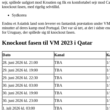
sejr, spillede uafgjort mod Kroatien og fik en komfortabel sejr mod 
knockout fasen, med rigelig selvtillid.
Sydkorea
Endnu et Asiatisk land som leverer en fantastisk præstation under VM 
minutter af deres kamp mod Portugal. Det var så tæt, at det i sidste end
for Uruguay, der spillede sig til knockout fasen.
Knockout fasen til VM 2023 i Qatar
Dato
Kanal
K
28. juni 2026 kl. 21:00
TBA
1/
29. juni 2026 kl. 19:00
TBA
1/
29. juni 2026 kl. 22:30
TBA
1/
30. juni 2026 kl. 03:00
TBA
1/
30. juni 2026 kl. 19:00
TBA
1/
30. juni 2026 kl. 23:00
TBA
1/
1. juli 2026 kl. 03:00
TBA
1/