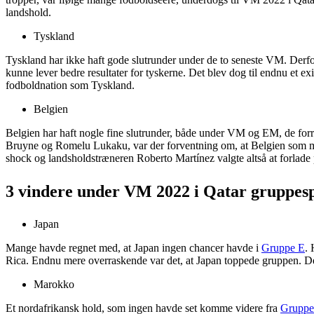
landshold.
Tyskland
Tyskland har ikke haft gode slutrunder under de to seneste VM. Derfor
kunne lever bedre resultater for tyskerne. Det blev dog til endnu et exi
fodboldnation som Tyskland.
Belgien
Belgien har haft nogle fine slutrunder, både under VM og EM, de forr
Bruyne og Romelu Lukaku, var der forventning om, at Belgien som m
shock og landsholdstræneren Roberto Martínez valgte altså at forlade 
3 vindere under VM 2022 i Qatar gruppesp
Japan
Mange havde regnet med, at Japan ingen chancer havde i
Gruppe E
.
Rica. Endnu mere overraskende var det, at Japan toppede gruppen. De
Marokko
Et nordafrikansk hold, som ingen havde set komme videre fra
Gruppe