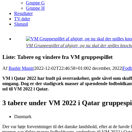
Gruppe G
Gruppe H
Resultater
TV-tider
Slutspil
View
Larger
VM Gruppespillet af afgjort, og nu skal der spilles knoc
Image
Liste: Tabere og vindere fra VM gruppespillet
Af
Bashir Munir
|
2022-12-02T22:46:58+01:00
2 december, 2022
|
Fod
VM i Qatar 2022 har budt på overraskelser, gode såvel som skuff
omgang. Dog er der stadigvæk masser af spændende fodboldkampe
ud til VM 2022 i Qatar.
3 tabere under VM 2022 i Qatar gruppespi
Danmark
Der var høje forventninger til det danske landshold, efter at de havde
tropper, var ifølge mange fodboldseere, underdogs til VM 2022 i Qatar.