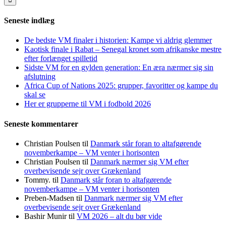
Seneste indlæg
De bedste VM finaler i historien: Kampe vi aldrig glemmer
Kaotisk finale i Rabat – Senegal kronet som afrikanske mestre
efter forlænget spilletid
Sidste VM for en gylden generation: En æra nærmer sig sin
afslutning
Africa Cup of Nations 2025: grupper, favoritter og kampe du
skal se
Her er grupperne til VM i fodbold 2026
Seneste kommentarer
Christian Poulsen
til
Danmark står foran to altafgørende
novemberkampe – VM venter i horisonten
Christian Poulsen
til
Danmark nærmer sig VM efter
overbevisende sejr over Grækenland
Tommy.
til
Danmark står foran to altafgørende
novemberkampe – VM venter i horisonten
Preben-Madsen
til
Danmark nærmer sig VM efter
overbevisende sejr over Grækenland
Bashir Munir
til
VM 2026 – alt du bør vide