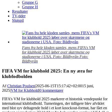
Gruppe G
Gruppe H
Resultater
TV-tider
Slutspil
View
Larger
Image
Fans fra hele kloden samles, mens FIFA's VM
for klubhold 2025 løber over skærmene og
stadionerne i USA. Foto: Bildbyrån Foto:
Bildbyrån
FIFA VM for klubhold 2025: En ny æra for
klubfodbolden
Af
Christian Poulsen
|
2025-06-15T15:17:42+02:00
15 juni,
2025
|
VM for Klubhold
|
0 kommentarer
FIFA’s VM for klubhold 2025 markerer et historisk vendepunkt for
international klubfodbold. Turneringen, der tidligere blev afviklet
med blot syv deltagende hold i et kort knockout-format, har fået en