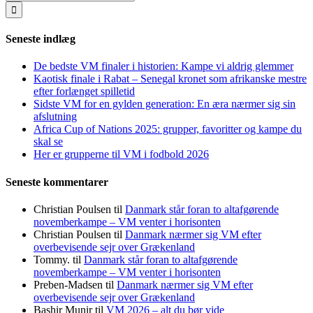
for:
Seneste indlæg
De bedste VM finaler i historien: Kampe vi aldrig glemmer
Kaotisk finale i Rabat – Senegal kronet som afrikanske mestre
efter forlænget spilletid
Sidste VM for en gylden generation: En æra nærmer sig sin
afslutning
Africa Cup of Nations 2025: grupper, favoritter og kampe du
skal se
Her er grupperne til VM i fodbold 2026
Seneste kommentarer
Christian Poulsen
til
Danmark står foran to altafgørende
novemberkampe – VM venter i horisonten
Christian Poulsen
til
Danmark nærmer sig VM efter
overbevisende sejr over Grækenland
Tommy.
til
Danmark står foran to altafgørende
novemberkampe – VM venter i horisonten
Preben-Madsen
til
Danmark nærmer sig VM efter
overbevisende sejr over Grækenland
Bashir Munir
til
VM 2026 – alt du bør vide