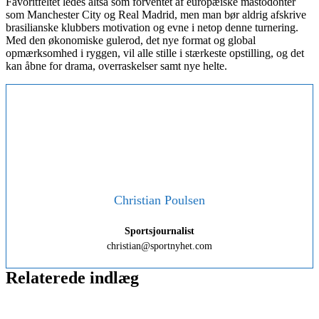
Favoritfeltet ledes altså som forventet af europæiske mastodonter
som Manchester City og Real Madrid, men man bør aldrig afskrive
brasilianske klubbers motivation og evne i netop denne turnering.
Med den økonomiske gulerod, det nye format og global
opmærksomhed i ryggen, vil alle stille i stærkeste opstilling, og det
kan åbne for drama, overraskelser samt nye helte.
Christian Poulsen
Sportsjournalist
christian@sportnyhet.com
Relaterede indlæg