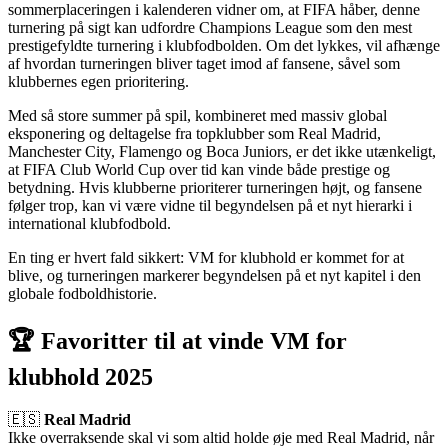
sommerplaceringen i kalenderen vidner om, at FIFA håber, denne
turnering på sigt kan udfordre Champions League som den mest
prestigefyldte turnering i klubfodbolden. Om det lykkes, vil afhænge
af hvordan turneringen bliver taget imod af fansene, såvel som
klubbernes egen prioritering.
Med så store summer på spil, kombineret med massiv global
eksponering og deltagelse fra topklubber som Real Madrid,
Manchester City, Flamengo og Boca Juniors, er det ikke utænkeligt,
at FIFA Club World Cup over tid kan vinde både prestige og
betydning. Hvis klubberne prioriterer turneringen højt, og fansene
følger trop, kan vi være vidne til begyndelsen på et nyt hierarki i
international klubfodbold.
En ting er hvert fald sikkert: VM for klubhold er kommet for at
blive, og turneringen markerer begyndelsen på et nyt kapitel i den
globale fodboldhistorie.
🏆
Favoritter til at vinde VM for
klubhold 2025
🇪🇸
Real Madrid
Ikke overraksende skal vi som altid holde øje med Real Madrid, når