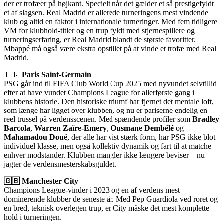
der er trofæer på højkant. Specielt når det gælder et så prestigefyldt
et af slagsen. Real Madrid er allerede turneringens mest vindende
klub og altid en faktor i internationale turneringer. Med fem tidligere
VM for klubhold-titler og en trup fyldt med stjernespillere og
turneringserfaring, er Real Madrid blandt de største favoritter.
Mbappé må også være ekstra opstillet på at vinde et trofæ med Real
Madrid.
🇫🇷
Paris Saint-Germain
PSG går ind til FIFA Club World Cup 2025 med nyvundet selvtillid
efter at have vundet Champions League for allerførste gang i
klubbens historie. Den historiske triumf har fjernet det mentale loft,
som længe har ligget over klubben, og nu er pariserne endelig en
reel trussel på verdensscenen. Med spændende profiler som
Bradley
Barcola
,
Warren Zaïre-Emery
,
Ousmane Dembélé
og
Mahamadou Doué
, der alle har vist stærk form, har PSG ikke blot
individuel klasse, men også kollektiv dynamik og fart til at matche
enhver modstander. Klubben mangler ikke længere beviser – nu
jagter de verdensmesterskabsguldet.
🇬🇧 Manchester City
Champions League-vinder i 2023 og en af verdens mest
dominerende klubber de seneste år. Med Pep Guardiola ved roret og
en bred, teknisk overlegen trup, er City måske det mest komplette
hold i turneringen.