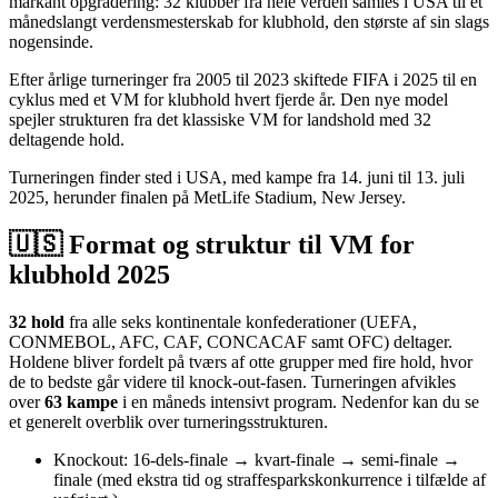
markant opgradering: 32 klubber fra hele verden samles i USA til et
månedslangt verdensmesterskab for klubhold, den største af sin slags
nogensinde.
Efter årlige turneringer fra 2005 til 2023 skiftede FIFA i 2025 til en
cyklus med et VM for klubhold hvert fjerde år
.
Den nye model
spejler strukturen fra det klassiske VM for landshold med 32
deltagende hold.
Turneringen finder sted i USA, med kampe fra 14. juni til 13. juli
2025, herunder finalen på MetLife Stadium, New Jersey.
🇺🇸 Format og struktur til VM for
klubhold 2025
32 hold
fra alle seks kontinentale konfederationer (UEFA,
CONMEBOL, AFC, CAF, CONCACAF samt OFC) deltager.
Holdene bliver fordelt på tværs af o
tte grupper med fire hold, hvor
de to bedste går videre til knock‑out-fasen.
Turneringen afvikles
over
63 kampe
i en måneds intensivt program. Nedenfor kan du se
et generelt overblik over turneringsstrukturen.
Knockout: 16‑dels‑finale → kvart‑finale → semi‑finale →
finale (med ekstra tid og straffesparkskonkurrence i tilfælde af