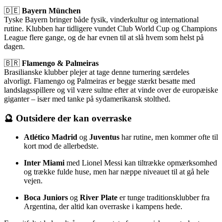
🇩🇪
Bayern München
Tyske Bayern bringer både fysik, vinderkultur og international
rutine. Klubben har tidligere vundet Club World Cup og Champions
League flere gange, og de har evnen til at slå hvem som helst på
dagen.
🇧🇷
Flamengo & Palmeiras
Brasilianske klubber plejer at tage denne turnering særdeles
alvorligt. Flamengo og Palmeiras er begge stærkt besatte med
landslagsspillere og vil være sultne efter at vinde over de europæiske
giganter – især med tanke på sydamerikansk stolthed.
🔮 Outsidere der kan overraske
Atlético Madrid
og
Juventus
har rutine, men kommer ofte til
kort mod de allerbedste.
Inter Miami
med Lionel Messi kan tiltrække opmærksomhed
og trække fulde huse, men har næppe niveauet til at gå hele
vejen.
Boca Juniors
og
River Plate
er tunge traditionsklubber fra
Argentina, der altid kan overraske i kampens hede.