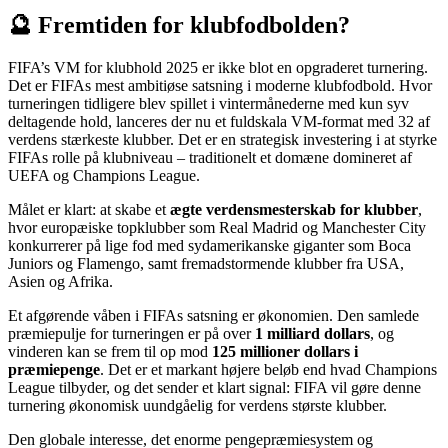
🔮 Fremtiden for klubfodbolden?
FIFA’s VM for klubhold 2025 er ikke blot en opgraderet turnering.
Det er FIFAs mest ambitiøse satsning i moderne klubfodbold. Hvor
turneringen tidligere blev spillet i vintermånederne med kun syv
deltagende hold, lanceres der nu et fuldskala VM-format med 32 af
verdens stærkeste klubber. Det er en strategisk investering i at styrke
FIFAs rolle på klubniveau – traditionelt et domæne domineret af
UEFA og Champions League.
Målet er klart: at skabe et
ægte verdensmesterskab for klubber
,
hvor europæiske topklubber som Real Madrid og Manchester City
konkurrerer på lige fod med sydamerikanske giganter som Boca
Juniors og Flamengo, samt fremadstormende klubber fra USA,
Asien og Afrika.
Et afgørende våben i FIFAs satsning er økonomien. Den samlede
præmiepulje for turneringen er på over
1 milliard dollars
, og
vinderen kan se frem til op mod
125 millioner dollars i
præmiepenge
. Det er et markant højere beløb end hvad Champions
League tilbyder, og det sender et klart signal: FIFA vil gøre denne
turnering økonomisk uundgåelig for verdens største klubber.
Den globale interesse, det enorme pengepræmiesystem og