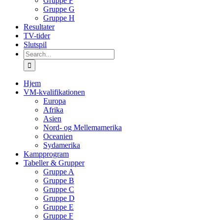
Gruppe F
Gruppe G
Gruppe H
Resultater
TV-tider
Slutspil
Search
for:
Hjem
VM-kvalifikationen
Europa
Afrika
Asien
Nord- og Mellemamerika
Oceanien
Sydamerika
Kampprogram
Tabeller & Grupper
Gruppe A
Gruppe B
Gruppe C
Gruppe D
Gruppe E
Gruppe F