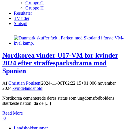
Gruppe G
Gruppe H
Resultater
TV-tider
Slutspil
Nordkorea vinder U17-VM for kvinder
2024 efter straffesparksdrama mod
Spanien
Af
Christian Poulsen
|
2024-11-06T02:22:15+01:00
6 november,
2024
|
kvindelandshold
|
Nordkorea cementerede deres status som ungdomsfodboldens
stærkeste nation, da de [...]
Read More
0
Landsholdstrupper