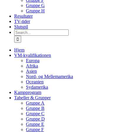
Gruppe F
Gruppe G
Gruppe H
Resultater
TV-tider
Slutspil
Search
for:
Hjem
VM-kvalifikationen
Europa
Afrika
Asien
Nord- og Mellemamerika
Oceanien
Sydamerika
Kampprogram
Tabeller & Grupper
Gruppe A
Gruppe B
Gruppe C
Gruppe D
Gruppe E
Gruppe F