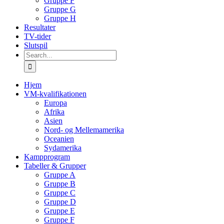
Gruppe F
Gruppe G
Gruppe H
Resultater
TV-tider
Slutspil
Search
for:
Hjem
VM-kvalifikationen
Europa
Afrika
Asien
Nord- og Mellemamerika
Oceanien
Sydamerika
Kampprogram
Tabeller & Grupper
Gruppe A
Gruppe B
Gruppe C
Gruppe D
Gruppe E
Gruppe F