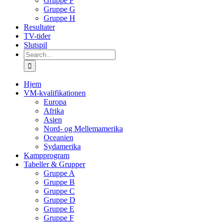
Gruppe F
Gruppe G
Gruppe H
Resultater
TV-tider
Slutspil
Search
for:
Hjem
VM-kvalifikationen
Europa
Afrika
Asien
Nord- og Mellemamerika
Oceanien
Sydamerika
Kampprogram
Tabeller & Grupper
Gruppe A
Gruppe B
Gruppe C
Gruppe D
Gruppe E
Gruppe F