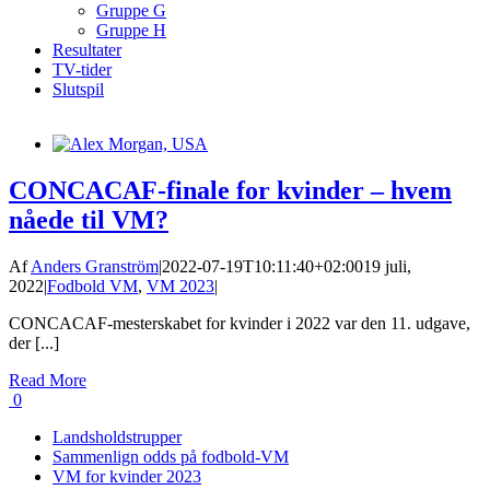
Gruppe G
Gruppe H
Resultater
TV-tider
Slutspil
CONCACAF-finale for kvinder – hvem
nåede til VM?
Af
Anders Granström
|
2022-07-19T10:11:40+02:00
19 juli,
2022
|
Fodbold VM
,
VM 2023
|
CONCACAF-mesterskabet for kvinder i 2022 var den 11. udgave,
der [...]
Read More
0
Landsholdstrupper
Sammenlign odds på fodbold-VM
VM for kvinder 2023