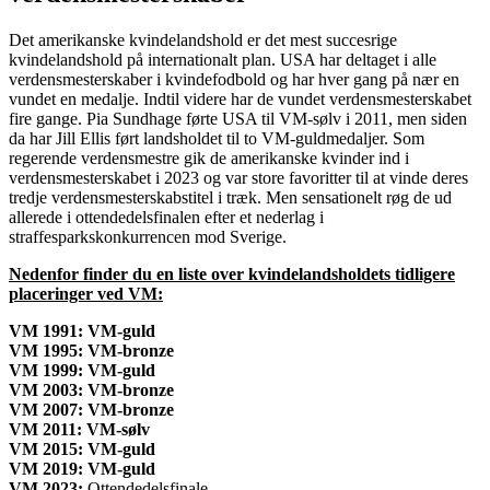
Det amerikanske kvindelandshold er det mest succesrige
kvindelandshold på internationalt plan. USA har deltaget i alle
verdensmesterskaber i kvindefodbold og har hver gang på nær en
vundet en medalje. Indtil videre har de vundet verdensmesterskabet
fire gange. Pia Sundhage førte USA til VM-sølv i 2011, men siden
da har Jill Ellis ført landsholdet til to VM-guldmedaljer. Som
regerende verdensmestre gik de amerikanske kvinder ind i
verdensmesterskabet i 2023 og var store favoritter til at vinde deres
tredje verdensmesterskabstitel i træk. Men sensationelt røg de ud
allerede i ottendedelsfinalen efter et nederlag i
straffesparkskonkurrencen mod Sverige.
Nedenfor finder du en liste over kvindelandsholdets tidligere
placeringer ved VM:
VM 1991: VM-guld
VM 1995: VM-bronze
VM 1999: VM-guld
VM 2003: VM-bronze
VM 2007: VM-bronze
VM 2011: VM-sølv
VM 2015: VM-guld
VM 2019: VM-guld
VM 2023:
Ottendedelsfinale