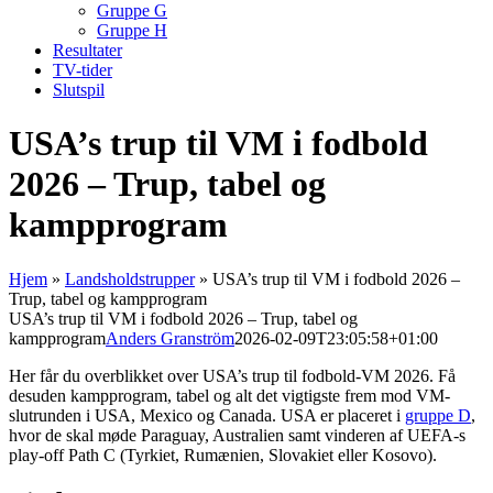
Gruppe G
Gruppe H
Resultater
TV-tider
Slutspil
USA’s trup til VM i fodbold
2026 – Trup, tabel og
kampprogram
Hjem
»
Landsholdstrupper
»
USA’s trup til VM i fodbold 2026 –
Trup, tabel og kampprogram
USA’s trup til VM i fodbold 2026 – Trup, tabel og
kampprogram
Anders Granström
2026-02-09T23:05:58+01:00
Her får du overblikket over USA’s trup til fodbold-VM 2026. Få
desuden kampprogram, tabel og alt det vigtigste frem mod VM-
slutrunden i USA, Mexico og Canada. USA er placeret i
gruppe D
,
hvor de skal møde Paraguay, Australien samt vinderen af UEFA-s
play-off Path C (Tyrkiet, Rumænien, Slovakiet eller Kosovo).