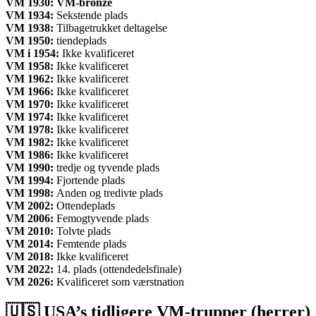
VM 1930: VM-bronze
VM 1934:
Sekstende plads
VM 1938:
Tilbagetrukket deltagelse
VM 1950:
tiendeplads
VM i 1954:
Ikke kvalificeret
VM 1958:
Ikke kvalificeret
VM 1962:
Ikke kvalificeret
VM 1966:
Ikke kvalificeret
VM 1970:
Ikke kvalificeret
VM 1974:
Ikke kvalificeret
VM 1978:
Ikke kvalificeret
VM 1982:
Ikke kvalificeret
VM 1986:
Ikke kvalificeret
VM 1990:
tredje og tyvende plads
VM 1994:
Fjortende plads
VM 1998:
Anden og tredivte plads
VM 2002:
Ottendeplads
VM 2006:
Femogtyvende plads
VM 2010:
Tolvte plads
VM 2014:
Femtende plads
VM 2018:
Ikke kvalificeret
VM 2022:
14. plads (ottendedelsfinale)
VM 2026:
Kvalificeret som værstnation
🇺🇸​ USA’s tidligere VM-trupper (herrer)