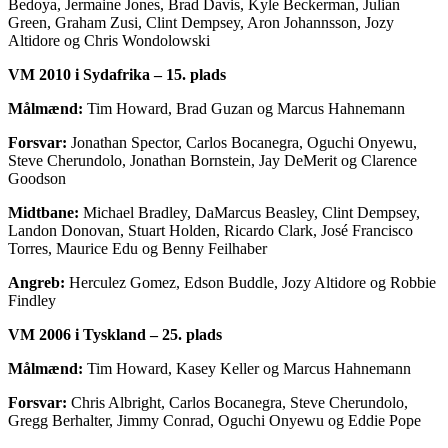
Bedoya, Jermaine Jones, Brad Davis, Kyle Beckerman, Julian
Green, Graham Zusi, Clint Dempsey, Aron Johannsson, Jozy
Altidore og Chris Wondolowski
VM 2010 i Sydafrika – 15. plads
Målmænd:
Tim Howard, Brad Guzan og Marcus Hahnemann
Forsvar:
Jonathan Spector, Carlos Bocanegra, Oguchi Onyewu,
Steve Cherundolo, Jonathan Bornstein, Jay DeMerit og Clarence
Goodson
Midtbane:
Michael Bradley, DaMarcus Beasley, Clint Dempsey,
Landon Donovan, Stuart Holden, Ricardo Clark, José Francisco
Torres, Maurice Edu og Benny Feilhaber
Angreb:
Herculez Gomez, Edson Buddle, Jozy Altidore og Robbie
Findley
VM 2006 i Tyskland – 25. plads
Målmænd:
Tim Howard, Kasey Keller og Marcus Hahnemann
Forsvar:
Chris Albright, Carlos Bocanegra, Steve Cherundolo,
Gregg Berhalter, Jimmy Conrad, Oguchi Onyewu og Eddie Pope