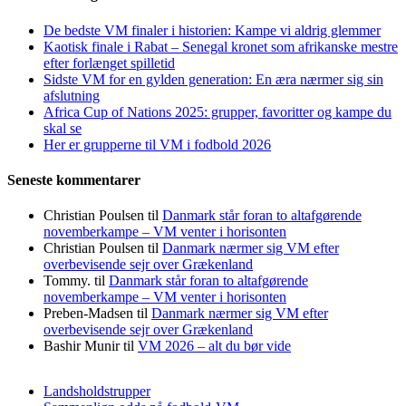
De bedste VM finaler i historien: Kampe vi aldrig glemmer
Kaotisk finale i Rabat – Senegal kronet som afrikanske mestre
efter forlænget spilletid
Sidste VM for en gylden generation: En æra nærmer sig sin
afslutning
Africa Cup of Nations 2025: grupper, favoritter og kampe du
skal se
Her er grupperne til VM i fodbold 2026
Seneste kommentarer
Christian Poulsen
til
Danmark står foran to altafgørende
novemberkampe – VM venter i horisonten
Christian Poulsen
til
Danmark nærmer sig VM efter
overbevisende sejr over Grækenland
Tommy.
til
Danmark står foran to altafgørende
novemberkampe – VM venter i horisonten
Preben-Madsen
til
Danmark nærmer sig VM efter
overbevisende sejr over Grækenland
Bashir Munir
til
VM 2026 – alt du bør vide
Landsholdstrupper