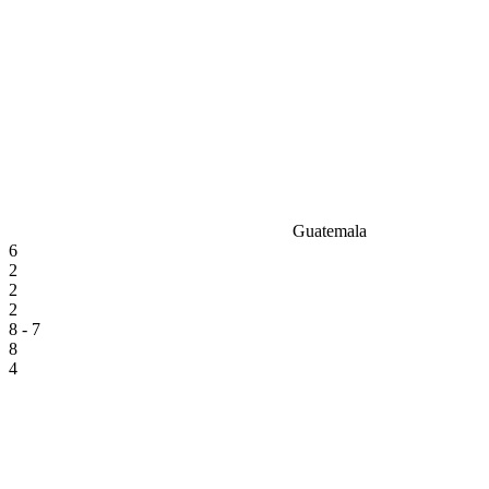
Guatemala
6
2
2
2
8 - 7
8
4