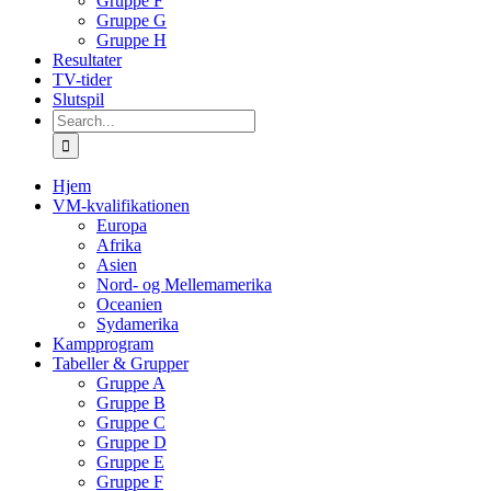
Gruppe F
Gruppe G
Gruppe H
Resultater
TV-tider
Slutspil
Search
for:
Hjem
VM-kvalifikationen
Europa
Afrika
Asien
Nord- og Mellemamerika
Oceanien
Sydamerika
Kampprogram
Tabeller & Grupper
Gruppe A
Gruppe B
Gruppe C
Gruppe D
Gruppe E
Gruppe F