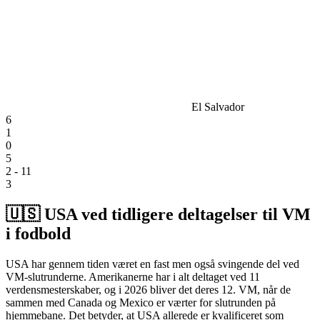
El Salvador
6
1
0
5
2 - 11
3
🇺🇸​ USA ved tidligere deltagelser til VM
i fodbold
USA har gennem tiden været en fast men også svingende del ved
VM-slutrunderne. Amerikanerne har i alt deltaget ved
11
verdensmesterskaber
, og i
2026
bliver det deres
12. VM
, når de
sammen med
Canada og Mexico
er værter for slutrunden på
hjemmebane. Det betyder, at USA allerede er
kvalificeret
som