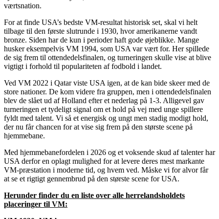
værtsnation.
For at finde USA’s bedste VM-resultat historisk set, skal vi helt
tilbage til den første slutrunde i 1930, hvor amerikanerne vandt
bronze. Siden har de kun i perioder haft gode øjeblikke. Mange
husker eksempelvis
VM 1994
, som USA var vært for. Her spillede
de sig frem til
ottendedelsfinalen
, og turneringen skulle vise at blive
vigtigt i forhold til populariteten af fodbold i landet.
Ved
VM 2022 i Qatar
viste USA igen, at de kan bide skeer med de
store nationer. De kom videre fra gruppen, men i
ottendedelsfinalen
blev de slået ud af
Holland
efter et
nederlag på 1-3
. Alligevel gav
turneringen et tydeligt signal om et hold på vej med unge spillere
fyldt med talent. Vi så et energisk og ungt men stadig modigt hold,
der nu får chancen for at vise sig frem på den største scene på
hjemmebane.
Med
hjemmebanefordelen i 2026
og et voksende skud af talenter har
USA derfor en oplagt mulighed for at levere deres mest markante
VM-præstation i moderne tid, og hvem ved. Måske vi for alvor får
at se et rigtigt gennembrud på den største scene for USA.
Herunder finder du en liste over alle herrelandsholdets
placeringer til VM: