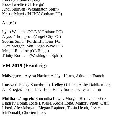
Rose Lavelle (OL Reign)
Andi Sullivan (Washington Spirit)
Kristie Mewis (NJ/NY Gotham FC)
Angreb
Lynn Williams (NJ/NY Gotham FC)
Alyssa Thompson (Angel City FC)
Sophia Smith (Portland Thorns FC)
Alex Morgan (San Diego Wave FC)
Megan Rapinoe (OL Reign)
Trinity Rodman (Washington Spirit)
VM 2019 (Frankrig)
Målvogtere:
Alyssa Naeher, Ashlyn Harris, Adrianna Franch
Forsvar:
Becky Sauerbrunn, Kelley O’Hara, Abby Dahlkemper,
Ali Krieger, Tierna Davidson, Emily Sonnett, Crystal Dunn
Midtbane/angreb:
Samantha Lewis, Morgan Brian, Julie Ertz,
Lindsey Horan, Rose Lavelle, Addie Long, Mallory Pugh, Carli
Lloyd, Alex Morgan, Megan Rapinoe, Tobin Heath, Jessica
McDonald, Christen Press