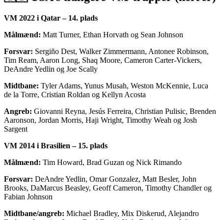
VM 2022 i Qatar – 14. plads
Målmænd:
Matt Turner, Ethan Horvath og Sean Johnson
Forsvar:
Sergiño Dest, Walker Zimmermann, Antonee Robinson,
Tim Ream, Aaron Long, Shaq Moore, Cameron Carter-Vickers,
DeAndre Yedlin og Joe Scally
Midtbane:
Tyler Adams, Yunus Musah, Weston McKennie, Luca
de la Torre, Cristian Roldan og Kellyn Acosta
Angreb:
Giovanni Reyna, Jesús Ferreira, Christian Pulisic, Brenden
Aaronson, Jordan Morris, Haji Wright, Timothy Weah og Josh
Sargent
VM 2014 i Brasilien – 15. plads
Målmænd:
Tim Howard, Brad Guzan og Nick Rimando
Forsvar:
DeAndre Yedlin, Omar Gonzalez, Matt Besler, John
Brooks, DaMarcus Beasley, Geoff Cameron, Timothy Chandler og
Fabian Johnson
Midtbane/angreb:
Michael Bradley, Mix Diskerud, Alejandro