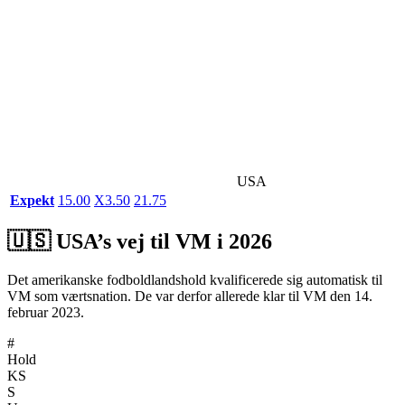
USA
Expekt
1
5.00
X
3.50
2
1.75
🇺🇸​ USA’s vej til VM i 2026
Det amerikanske fodboldlandshold kvalificerede sig automatisk til
VM som værtsnation. De var derfor allerede klar til VM den 14.
februar 2023.
#
Hold
KS
S