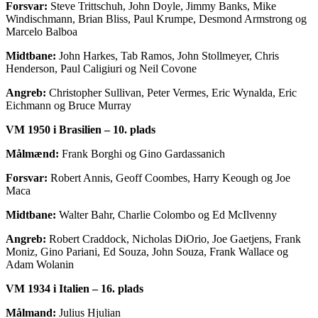
Forsvar:
Steve Trittschuh, John Doyle, Jimmy Banks, Mike
Windischmann, Brian Bliss, Paul Krumpe, Desmond Armstrong og
Marcelo Balboa
Midtbane:
John Harkes, Tab Ramos, John Stollmeyer, Chris
Henderson, Paul Caligiuri og Neil Covone
Angreb:
Christopher Sullivan, Peter Vermes, Eric Wynalda, Eric
Eichmann og Bruce Murray
VM 1950 i Brasilien – 10. plads
Målmænd:
Frank Borghi og Gino Gardassanich
Forsvar:
Robert Annis, Geoff Coombes, Harry Keough og Joe
Maca
Midtbane:
Walter Bahr, Charlie Colombo og Ed McIlvenny
Angreb:
Robert Craddock, Nicholas DiOrio, Joe Gaetjens, Frank
Moniz, Gino Pariani, Ed Souza, John Souza, Frank Wallace og
Adam Wolanin
VM 1934 i Italien – 16. plads
Målmand:
Julius Hjulian