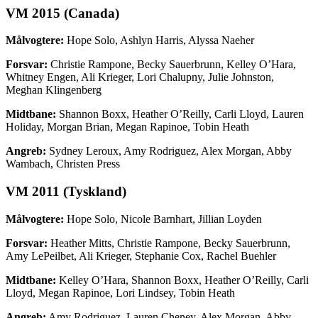
VM 2015 (Canada)
Målvogtere:
Hope Solo, Ashlyn Harris, Alyssa Naeher
Forsvar:
Christie Rampone, Becky Sauerbrunn, Kelley O’Hara,
Whitney Engen, Ali Krieger, Lori Chalupny, Julie Johnston,
Meghan Klingenberg
Midtbane:
Shannon Boxx, Heather O’Reilly, Carli Lloyd, Lauren
Holiday, Morgan Brian, Megan Rapinoe, Tobin Heath
Angreb:
Sydney Leroux, Amy Rodriguez, Alex Morgan, Abby
Wambach, Christen Press
VM 2011 (Tyskland)
Målvogtere:
Hope Solo, Nicole Barnhart, Jillian Loyden
Forsvar:
Heather Mitts, Christie Rampone, Becky Sauerbrunn,
Amy LePeilbet, Ali Krieger, Stephanie Cox, Rachel Buehler
Midtbane:
Kelley O’Hara, Shannon Boxx, Heather O’Reilly, Carli
Lloyd, Megan Rapinoe, Lori Lindsey, Tobin Heath
Angreb:
Amy Rodriguez, Lauren Cheney, Alex Morgan, Abby