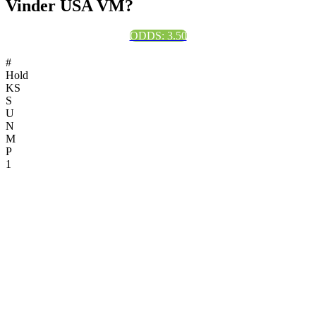
Vinder USA VM?
ODDS: 3.50
#
Hold
KS
S
U
N
M
P
1