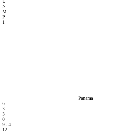
U
N
M
P
1
Panama
6
3
3
0
9 - 4
12