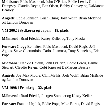
Midtbane:
Pablo Mastroeni, John O’Brien, Eddie Lewis, Clint
Dempsey, Claudio Reyna, Ben Olsen, Bobby Convey og DaMarcus
Beasley
Angreb:
Eddie Johnson, Brian Ching, Josh Wolff, Brian McBride
og Landon Donovan
VM 2002 i Sydkorea og Japan – 18. plads
Målmænd:
Brad Friedel, Kasey Keller og Tony Meola
Forsvar:
Gregg Berhalter, Pablo Mastroeni, David Regis, Jeff
Agoos, Steve Cherundolo, Carlos Llamosa, Tony Sanneh og Eddie
Pope
Midtbane:
Frankie Hejduk, John O’Brien, Eddie Lewis, Earnie
Stewart, Claudio Reyna, Cobi Jones og DaMarcus Beasley
Angreb:
Joe-Max Moore, Clint Mathis, Josh Wolff, Brian McBride
og Landon Donovan
VM 1998 i Frankrig – 32. plads
Målmænd:
Brad Friedel, Juergen Sommer og Kasey Keller
Forsvar:
Frankie Hejduk, Eddie Pope, Mike Burns, David Regis,