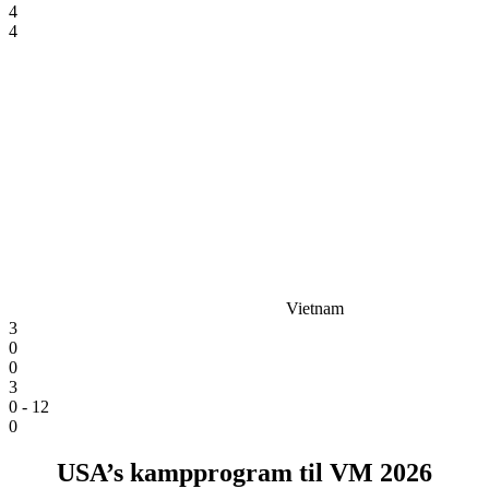
4
4
Vietnam
3
0
0
3
0 - 12
0
USA’s kampprogram til VM 2026