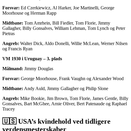
Forsvar:
Ed Czerkiewicz, Al Harker, Joe Martinelli, George
Moorhouse og Herman Rapp
Midtbane:
Tom Amrhein, Bill Fiedler, Tom Florie, Jimmy
Gallagher, Billy Gonsalves, William Lehman, Tom Lynch og Peter
Pietras
Angreb:
Walter Dick, Aldo Donelli, Willie McLean, Werner Nilsen
og Francis Ryan
VM 1930 i Uruguay – 3. plads
Målmand:
Jimmy Douglas
Forsvar:
George Moorhouse, Frank Vaughn og Alexander Wood
Midtbane:
Andy Auld, Jimmy Gallagher og Philip Slone
Angreb:
Mike Bookie, Jim Brown, Tom Florie, James Gentle, Billy
Gonsalves, Bart McGhee, Arnie Oliver, Bert Patenaude og Raphael
Tracey
🇺🇸​​ USA’s kvindehold ved tidligere
verdensmesterskaber