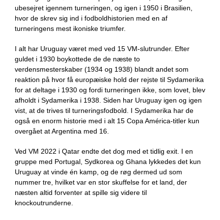
ubesejret igennem turneringen, og igen i
1950
i Brasilien,
hvor de skrev sig ind i fodboldhistorien med en af
turneringens mest ikoniske triumfer.
I alt har Uruguay været med ved
15 VM-slutrunder
. Efter
guldet i 1930 boykottede de de næste to
verdensmesterskaber (
1934
og
1938
) blandt andet som
reaktion på hvor få europæiske hold der rejste til Sydamerika
for at deltage i 1930 og fordi turneringen ikke, som lovet, blev
afholdt i Sydamerika i 1938. Siden har Uruguay igen og igen
vist, at de trives til turneringsfodbold. I Sydamerika har de
også en enorm historie med i alt
15 Copa América-titler kun
overgået at Argentina med 16.
Ved
VM 2022 i Qatar
endte det dog med et tidlig exit. I en
gruppe med
Portugal, Sydkorea og Ghana
lykkedes det kun
Uruguay at vinde én kamp, og de røg dermed ud som
nummer tre, hvilket var
en stor skuffelse for et land, der
næsten altid forventer at spille sig videre til
knockoutrunderne.