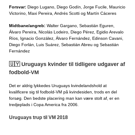
Forsvar:
Diego Lugano, Diego Godín, Jorge Fucile, Mauricio
Victorino, Maxi Pereira, Andrés Scotti og Martín Cáceres
Midtbane/angreb:
Walter Gargano, Sebastián Eguren,
Álvaro Pereira, Nicolás Lodeiro, Diego Pérez, Egidio Arevalo
Ríos, Ignacio González, Álvaro Fernández, Edinson Cavani,
Diego Forlán, Luis Suárez, Sebastián Abreu og Sebastián
Fernández
🇺🇾​​
Uruguays kvinder til tidligere udgaver af
fodbold-VM
Det er aldrig lykkedes Uruguays kvindelandshold at
kvalificere sig til fodbold-VM på kvindesiden, trods en del
forsøg. Den bedste placering man kan være stolt af, er en
tredjeplads i Copa America fra 2006.
Uruguays trup til VM 2018