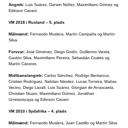
Angreb:
Luis Suárez, Darwin Núñez, Maximiliano Gómez og
Edinson Cavani
VM 2018 i Rusland – 5. plads
Målmænd:
Fernando Muslera, Martín Campaña og Martín
Silva
Forsvar:
José Giménez, Diego Godín, Guillermo Varela,
Gastón Silva, Maximiliano Pereira, Sebastián Coates og
Martín Cáceres
Midtbane/angreb:
Carlos Sánchez, Rodrigo Bentancur,
Cristian Rodríguez, Nahitan Nández, Lucas Torreira, Matías
Vecino, Diego Laxalt, Luis Suárez, Giorgian de Arrascaeta,
Christian Stuani, Maximiliano Gómez, Jonathan
Urretaviscaya og Edinson Cavani
VM 2010 i Sydafrika – 4. plads
Målmænd:
Fernando Muslera, Juan Castillo og Martín Silva