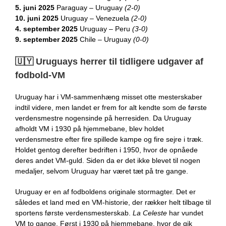
5. juni 2025
Paraguay – Uruguay
(2-0)
10. juni 2025
Uruguay – Venezuela
(2-0)
4. september 2025
Uruguay – Peru
(3-0)
9. september 2025
Chile – Uruguay
(0-0)
🇺🇾​​
Uruguays herrer til tidligere udgaver af
fodbold-VM
Uruguay har i VM-sammenhæng misset otte mesterskaber
indtil videre, men landet er frem for alt kendte som de første
verdensmestre nogensinde på herresiden. Da Uruguay
afholdt VM i 1930 på hjemmebane, blev holdet
verdensmestre efter fire spillede kampe og fire sejre i træk.
Holdet gentog derefter bedriften i 1950, hvor de opnåede
deres andet VM-guld. Siden da er det ikke blevet til nogen
medaljer, selvom Uruguay har været tæt på tre gange.
Uruguay er en af fodboldens originale stormagter. Det er
således et land med en VM-historie, der rækker helt tilbage til
sportens første verdensmesterskab.
La Celeste
har vundet
VM to gange. F
ørst i
1930
på hjemmebane, hvor de gik