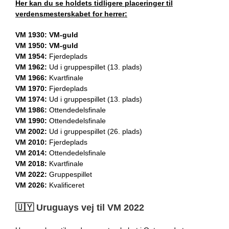
Her kan du se holdets tidligere placeringer til
verdensmesterskabet for herrer:
VM 1930:
VM-guld
VM 1950:
VM-guld
VM 1954:
Fjerdeplads
VM 1962:
Ud i gruppespillet (13. plads)
VM 1966:
Kvartfinale
VM 1970:
Fjerdeplads
VM 1974:
Ud i gruppespillet (13. plads)
VM 1986:
Ottendedelsfinale
VM 1990:
Ottendedelsfinale
VM 2002:
Ud i gruppespillet (26. plads)
VM 2010:
Fjerdeplads
VM 2014:
Ottendedelsfinale
VM 2018:
Kvartfinale
VM 2022:
Gruppespillet
VM 2026:
Kvalificeret
🇺🇾​​
Uruguays vej til VM 2022