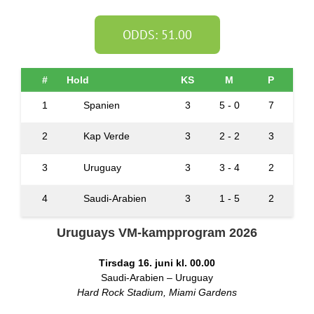
ODDS: 51.00
#
Hold
KS
M
P
1
Spanien
3
5 - 0
7
2
Kap Verde
3
2 - 2
3
3
Uruguay
3
3 - 4
2
4
Saudi-Arabien
3
1 - 5
2
Uruguays VM-kampprogram 2026
Tirsdag 16. juni kl. 00.00
Saudi-Arabien – Uruguay
Hard Rock Stadium, Miami Gardens