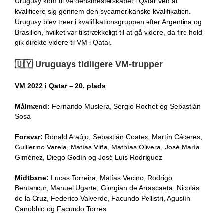
Uruguay kom til verdensmesterskabet i Qatar ved at
kvalificere sig gennem den sydamerikanske kvalifikation.
Uruguay blev treer i kvalifikationsgruppen efter Argentina og
Brasilien, hvilket var tilstrækkeligt til at gå videre, da fire hold
gik direkte videre til VM i Qatar.
🇺🇾​​
Uruguays tidligere VM-trupper
VM 2022 i Qatar – 20. plads
Målmænd:
Fernando Muslera, Sergio Rochet og Sebastián
Sosa
Forsvar:
Ronald Araújo, Sebastián Coates, Martín Cáceres,
Guillermo Varela, Matías Viña, Mathías Olivera, José María
Giménez, Diego Godín og José Luis Rodríguez
Midtbane:
Lucas Torreira, Matías Vecino, Rodrigo
Bentancur, Manuel Ugarte, Giorgian de Arrascaeta, Nicolás
de la Cruz, Federico Valverde, Facundo Pellistri, Agustín
Canobbio og Facundo Torres