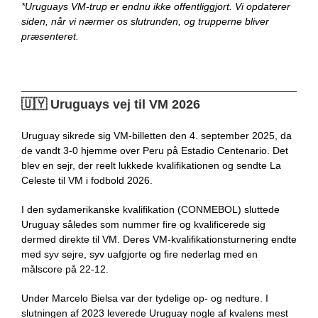
*Uruguays VM-trup er endnu ikke offentliggjort. Vi opdaterer
siden, når vi nærmer os slutrunden, og trupperne bliver
præsenteret.
🇺🇾​​
Uruguays vej til VM 2026
Uruguay sikrede sig VM-billetten den
4. september 2025
, da
de vandt
3-0 hjemme over Peru
på Estadio Centenario. Det
blev en sejr, der reelt lukkede kvalifikationen og sendte La
Celeste til VM i fodbold 2026.
I den sydamerikanske kvalifikation (CONMEBOL) sluttede
Uruguay således som
nummer fire
og kvalificerede sig
dermed direkte til VM. Deres VM-kvalifikationsturnering endte
med syv
sejre, syv uafgjorte og fire nederlag
med en
målscore på
22-12.
Under
Marcelo Bielsa
var der tydelige op- og nedture. I
slutningen af 2023 leverede Uruguay nogle af kvalens mest