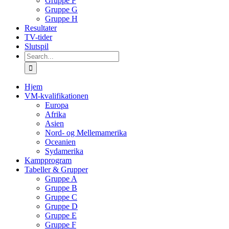
Gruppe F
Gruppe G
Gruppe H
Resultater
TV-tider
Slutspil
Search
for:
Hjem
VM-kvalifikationen
Europa
Afrika
Asien
Nord- og Mellemamerika
Oceanien
Sydamerika
Kampprogram
Tabeller & Grupper
Gruppe A
Gruppe B
Gruppe C
Gruppe D
Gruppe E
Gruppe F