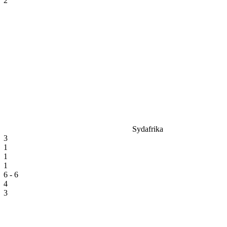
2
Sydafrika
3
1
1
1
6 - 6
4
3