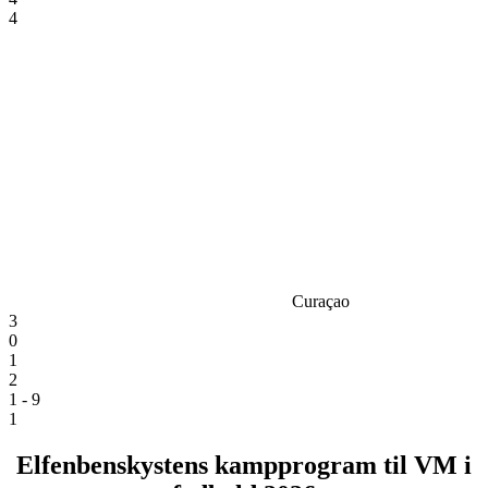
4
Curaçao
3
0
1
2
1 - 9
1
Elfenbenskystens kampprogram til VM i