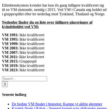
Elfenbenskystens kvinder har kun én gang tidligere kvalificeret sig
til en VM-slutrunde, nemlig i
2015
. Ved VM i
Canada
røg holdet ud
i
gruppespillet
efter tre nederlag mod
Tyskland, Thailand og Norge
.
Nedenfor finder du en liste over tidligere placeringer af
kvindeholdet ved VM:
VM 1991:
Ikke kvalificeret
VM 1995:
Ikke kvalificeret
VM 1999:
Ikke kvalificeret
VM 2003:
Ikke kvalificeret
VM 2007:
Ikke kvalificeret
VM 2011:
Ikke kvalificeret
VM 2015:
Gruppespil
VM 2019:
Ikke kvalificeret
VM 2023:
Ikke kvalificeret
Search
for:
Seneste indlæg
De bedste VM finaler i historien: Kampe vi aldrig glemmer
Kaotisk finale i Rabat – Senegal kronet som afrikanske mestre