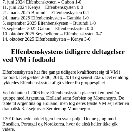
7. juni 2024 Elfenbenskysten – Gabon 1-0
11. juni 2024 Kenya – Elfenbenskysten 0-0
21. marts 2025 Burundi – Elfenbenskysten 0-1
24. marts 2025 Elfenbenskysten – Gambia 1-0
5. september 2025 Elfenbenskysten – Burundi 1-0
9. september 2025 Gabon – Elfenbenskysten 0-0
10. oktober 2025 Seychellerne – Elfenbenskysten 0-7
14. oktober 2025 Elfenbenskysten – Kenya 3-0
Elfenbenskystens
tidligere deltagelser
ved VM i fodbold
Elfenbenskysten har fire gange tidligere kvalificeret sig til VM i
fodbold. Det gælder
2006, 2010, 2014
og senest
2026
. Det er aldrig
lykkedes Elfenbenskysten af gå videre fra
gruppespillet
.
Ved debutten i
2006
blev Elfenbenskysten placeret i en benhård
gruppe med
Argentina, Holland
samt
Serbien og Montenegro
. De
tabte til Argentina og Holland, men tog deres første VM-sejr efter en
dramatisk
3-2-sejr
over Serbien og Montenegro.
I
2010
havnede holdet igen i en svær pulje. Denne gang mod
Brasilien, Portugal og Nordkorea, hvor de altså heller ikke gik
videre.