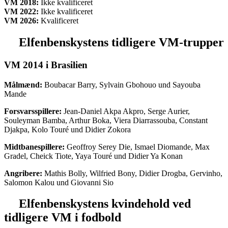
VM 2018:
Ikke kvalificeret
VM 2022:
Ikke kvalificeret
VM 2026:
Kvalificeret
Elfenbenskystens
tidligere VM-trupper
VM 2014 i Brasilien
Målmænd:
Boubacar Barry, Sylvain Gbohouo und Sayouba
Mande
Forsvarsspillere:
Jean-Daniel Akpa Akpro, Serge Aurier,
Souleyman Bamba, Arthur Boka, Viera Diarrassouba, Constant
Djakpa, Kolo Touré und Didier Zokora
Midtbanespillere:
Geoffroy Serey Die, Ismael Diomande, Max
Gradel, Cheick Tiote, Yaya Touré und Didier Ya Konan
Angribere:
Mathis Bolly, Wilfried Bony, Didier Drogba, Gervinho,
Salomon Kalou und Giovanni Sio
Elfenbenskystens
kvindehold ved
tidligere VM i fodbold