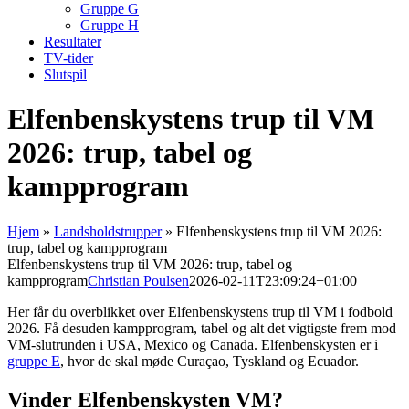
Gruppe G
Gruppe H
Resultater
TV-tider
Slutspil
Elfenbenskystens trup til VM
2026: trup, tabel og
kampprogram
Hjem
»
Landsholdstrupper
»
Elfenbenskystens trup til VM 2026:
trup, tabel og kampprogram
Elfenbenskystens trup til VM 2026: trup, tabel og
kampprogram
Christian Poulsen
2026-02-11T23:09:24+01:00
Her får du overblikket over Elfenbenskystens trup til VM i fodbold
2026. Få desuden kampprogram, tabel og alt det vigtigste frem mod
VM-slutrunden i USA, Mexico og Canada. Elfenbenskysten er i
gruppe E
, hvor de skal møde Curaçao, Tyskland og Ecuador.
Vinder Elfenbenskysten VM?