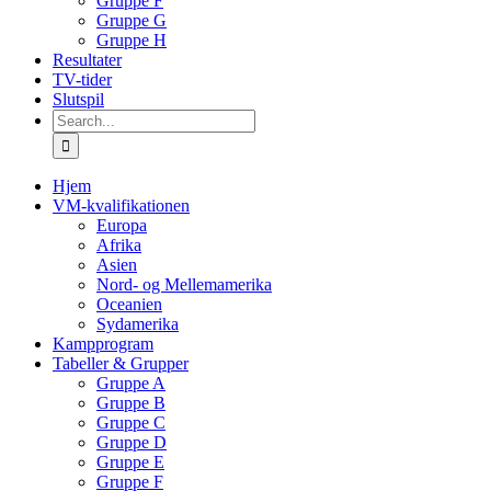
Gruppe F
Gruppe G
Gruppe H
Resultater
TV-tider
Slutspil
Search
for:
Hjem
VM-kvalifikationen
Europa
Afrika
Asien
Nord- og Mellemamerika
Oceanien
Sydamerika
Kampprogram
Tabeller & Grupper
Gruppe A
Gruppe B
Gruppe C
Gruppe D
Gruppe E
Gruppe F