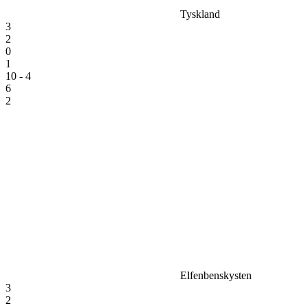
Tyskland
3
2
0
1
10 - 4
6
2
Elfenbenskysten
3
2