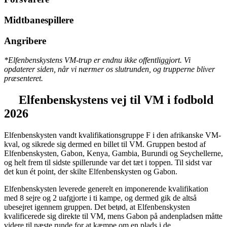
Midtbanespillere
Angribere
*Elfenbenskystens VM-trup er endnu ikke offentliggjort. Vi
opdaterer siden, når vi nærmer os slutrunden, og trupperne bliver
præsenteret.
Elfenbenskystens
vej til VM i fodbold
2026
Elfenbenskysten vandt
kvalifikationsgruppe F i den afrikanske VM-
kval,
og sikrede sig dermed en
billet til VM
. Gruppen bestod af
Elfenbenskysten, Gabon, Kenya, Gambia, Burundi og Seychellerne
,
og helt frem til sidste spillerunde var det tæt i toppen. Til sidst var
det kun
ét point
, der skilte Elfenbenskysten og Gabon.
Elfenbenskysten leverede generelt en imponerende kvalifikation
med
8 sejre og 2 uafgjorte
i ti kampe, og dermed gik de altså
ubesejret igennem gruppen. Det betød, at Elfenbenskysten
kvalificerede sig direkte til VM, mens
Gabon
på andenpladsen måtte
videre til næste runde for at kæmpe om en plads i de