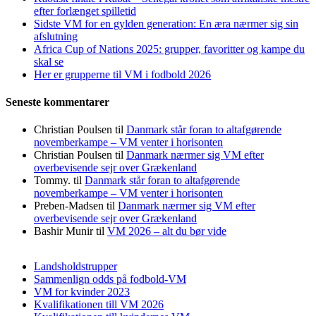
efter forlænget spilletid
Sidste VM for en gylden generation: En æra nærmer sig sin
afslutning
Africa Cup of Nations 2025: grupper, favoritter og kampe du
skal se
Her er grupperne til VM i fodbold 2026
Seneste kommentarer
Christian Poulsen
til
Danmark står foran to altafgørende
novemberkampe – VM venter i horisonten
Christian Poulsen
til
Danmark nærmer sig VM efter
overbevisende sejr over Grækenland
Tommy.
til
Danmark står foran to altafgørende
novemberkampe – VM venter i horisonten
Preben-Madsen
til
Danmark nærmer sig VM efter
overbevisende sejr over Grækenland
Bashir Munir
til
VM 2026 – alt du bør vide
Landsholdstrupper
Sammenlign odds på fodbold-VM
VM for kvinder 2023
Kvalifikationen till VM 2026