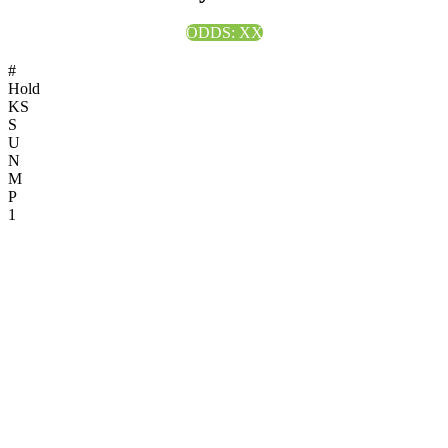
ODDS: XX
#
Hold
KS
S
U
N
M
P
1