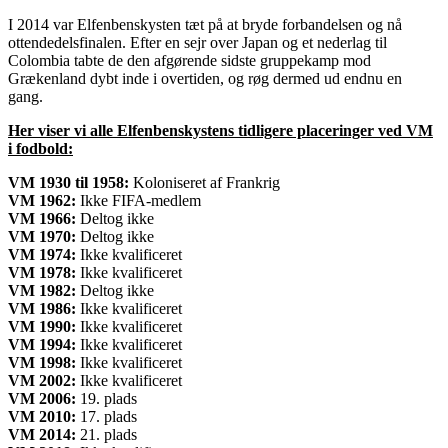
I
2014
var Elfenbenskysten tæt på at bryde forbandelsen og nå
ottendedelsfinalen
. Efter en sejr over
Japan
og et nederlag til
Colombia
tabte de den afgørende sidste gruppekamp mod
Grækenland
dybt inde i overtiden, og røg dermed ud endnu en
gang.
Her viser vi alle Elfenbenskystens tidligere placeringer ved VM
i fodbold:
VM 1930 til 1958:
Koloniseret af Frankrig
VM 1962:
Ikke FIFA-medlem
VM 1966:
Deltog ikke
VM 1970:
Deltog ikke
VM 1974:
Ikke kvalificeret
VM 1978:
Ikke kvalificeret
VM 1982:
Deltog ikke
VM 1986:
Ikke kvalificeret
VM 1990:
Ikke kvalificeret
VM 1994:
Ikke kvalificeret
VM 1998:
Ikke kvalificeret
VM 2002:
Ikke kvalificeret
VM 2006:
19. plads
VM 2010:
17. plads
VM 2014:
21. plads