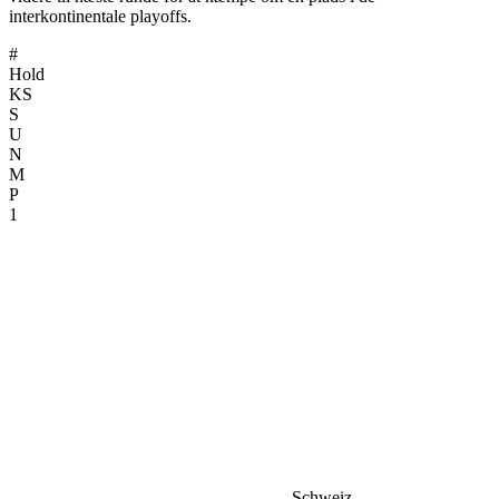
interkontinentale playoffs.
#
Hold
KS
S
U
N
M
P
1
Schweiz