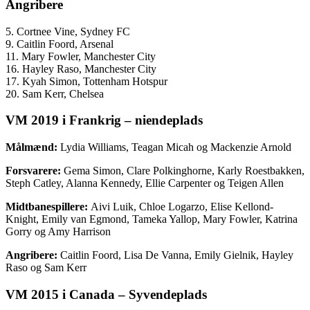
Angribere
5.
Cortnee Vine, Sydney FC
9. Caitlin Foord, Arsenal
11. Mary Fowler, Manchester City
16. Hayley Raso, Manchester City
17. Kyah Simon, Tottenham Hotspur
20. Sam Kerr, Chelsea
VM 2019 i Frankrig – niendeplads
Målmænd:
Lydia Williams, Teagan Micah og Mackenzie Arnold
Forsvarere:
Gema Simon, Clare Polkinghorne, Karly Roestbakken,
Steph Catley, Alanna Kennedy, Ellie Carpenter og Teigen Allen
Midtbanespillere:
Aivi Luik, Chloe Logarzo, Elise Kellond-
Knight, Emily van Egmond, Tameka Yallop, Mary Fowler, Katrina
Gorry og Amy Harrison
Angribere:
Caitlin Foord, Lisa De Vanna, Emily Gielnik, Hayley
Raso og Sam Kerr
VM 2015 i Canada – Syvendeplads