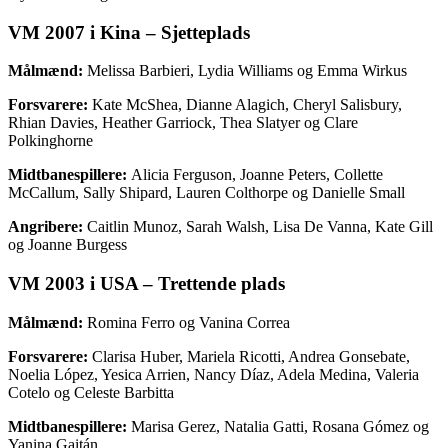
VM 2007 i Kina – Sjetteplads
Målmænd:
Melissa Barbieri, Lydia Williams og Emma Wirkus
Forsvarere:
Kate McShea, Dianne Alagich, Cheryl Salisbury,
Rhian Davies, Heather Garriock, Thea Slatyer og Clare
Polkinghorne
Midtbanespillere:
Alicia Ferguson, Joanne Peters, Collette
McCallum, Sally Shipard, Lauren Colthorpe og Danielle Small
Angribere:
Caitlin Munoz, Sarah Walsh, Lisa De Vanna, Kate Gill
og Joanne Burgess
VM 2003 i USA – Trettende plads
Målmænd:
Romina Ferro og Vanina Correa
Forsvarere:
Clarisa Huber, Mariela Ricotti, Andrea Gonsebate,
Noelia López, Yesica Arrien, Nancy Díaz, Adela Medina, Valeria
Cotelo og Celeste Barbitta
Midtbanespillere:
Marisa Gerez, Natalia Gatti, Rosana Gómez og
Yanina Gaitán