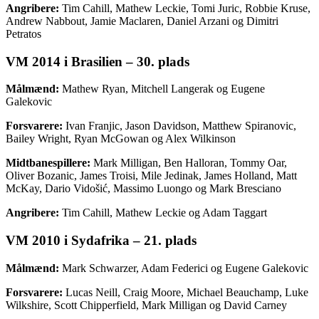
Angribere:
Tim Cahill, Mathew Leckie, Tomi Juric, Robbie Kruse,
Andrew Nabbout, Jamie Maclaren, Daniel Arzani og Dimitri
Petratos
VM 2014 i Brasilien – 30. plads
Målmænd:
Mathew Ryan, Mitchell Langerak og Eugene
Galekovic
Forsvarere:
Ivan Franjic, Jason Davidson, Matthew Spiranovic,
Bailey Wright, Ryan McGowan og Alex Wilkinson
Midtbanespillere:
Mark Milligan, Ben Halloran, Tommy Oar,
Oliver Bozanic, James Troisi, Mile Jedinak, James Holland, Matt
McKay, Dario Vidošić, Massimo Luongo og Mark Bresciano
Angribere:
Tim Cahill, Mathew Leckie og Adam Taggart
VM 2010 i Sydafrika – 21. plads
Målmænd:
Mark Schwarzer, Adam Federici og Eugene Galekovic
Forsvarere:
Lucas Neill, Craig Moore, Michael Beauchamp, Luke
Wilkshire, Scott Chipperfield, Mark Milligan og David Carney