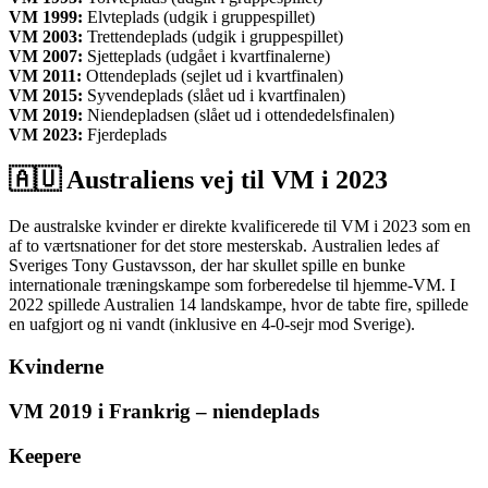
VM 1999:
Elvteplads (udgik i gruppespillet)
VM 2003:
Trettendeplads (udgik i gruppespillet)
VM 2007:
Sjetteplads (udgået i kvartfinalerne)
VM 2011:
Ottendeplads (sejlet ud i kvartfinalen)
VM 2015:
Syvendeplads (slået ud i kvartfinalen)
VM 2019:
Niendepladsen (slået ud i ottendedelsfinalen)
VM 2023:
Fjerdeplads
🇦🇺 Australiens vej til VM i 2023
De australske kvinder er direkte kvalificerede til VM i 2023 som en
af ​​to værtsnationer for det store mesterskab. Australien ledes af
Sveriges Tony Gustavsson, der har skullet spille en bunke
internationale træningskampe som forberedelse til hjemme-VM. I
2022 spillede Australien 14 landskampe, hvor de tabte fire, spillede
en uafgjort og ni vandt (inklusive en 4-0-sejr mod Sverige).
Kvinderne
VM 2019 i Frankrig – niendeplads
Keepere