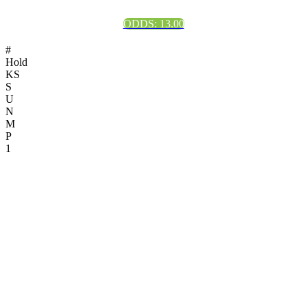
ODDS: 13.00
#
Hold
KS
S
U
N
M
P
1