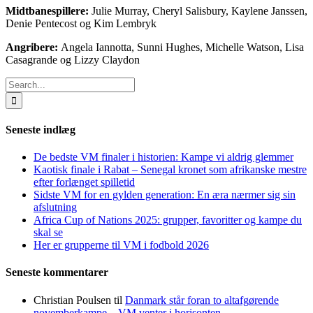
Midtbanespillere:
Julie Murray, Cheryl Salisbury, Kaylene Janssen,
Denie Pentecost og Kim Lembryk
Angribere:
Angela Iannotta, Sunni Hughes, Michelle Watson, Lisa
Casagrande og Lizzy Claydon
Search
for:
Seneste indlæg
De bedste VM finaler i historien: Kampe vi aldrig glemmer
Kaotisk finale i Rabat – Senegal kronet som afrikanske mestre
efter forlænget spilletid
Sidste VM for en gylden generation: En æra nærmer sig sin
afslutning
Africa Cup of Nations 2025: grupper, favoritter og kampe du
skal se
Her er grupperne til VM i fodbold 2026
Seneste kommentarer
Christian Poulsen
til
Danmark står foran to altafgørende
novemberkampe – VM venter i horisonten