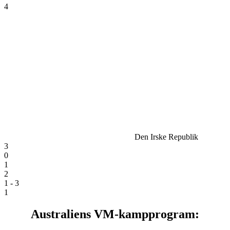
4
Den Irske Republik
3
0
1
2
1 - 3
1
Australiens VM-kampprogram: