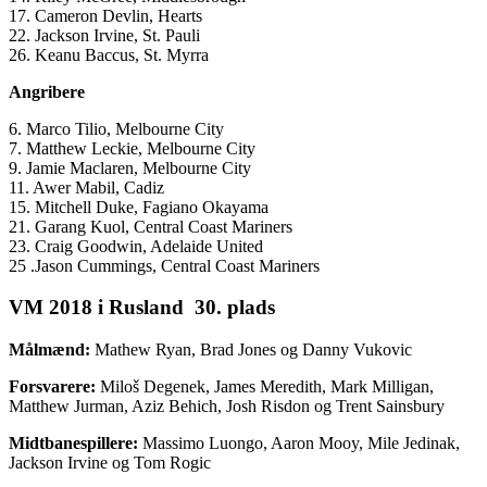
17. Cameron Devlin, Hearts
22. Jackson Irvine, St. Pauli
26. Keanu Baccus, St. Myrra
Angribere
6. Marco Tilio, Melbourne City
7. Matthew Leckie, Melbourne City
9. Jamie Maclaren, Melbourne City
11. Awer Mabil, Cadiz
15. Mitchell Duke, Fagiano Okayama
21. Garang Kuol, Central Coast Mariners
23. Craig Goodwin, Adelaide United
25 .Jason Cummings, Central Coast Mariners
VM 2018 i Rusland 30. plads
Målmænd:
Mathew Ryan, Brad Jones og Danny Vukovic
Forsvarere:
Miloš Degenek, James Meredith, Mark Milligan,
Matthew Jurman, Aziz Behich, Josh Risdon og Trent Sainsbury
Midtbanespillere:
Massimo Luongo, Aaron Mooy, Mile Jedinak,
Jackson Irvine og Tom Rogic