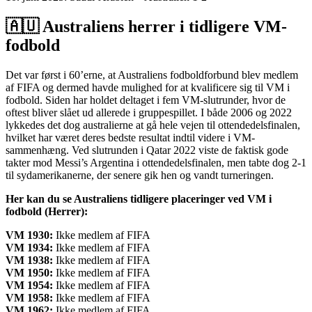
🇦🇺 Australiens herrer i tidligere VM-
fodbold
Det var først i 60’erne, at Australiens fodboldforbund blev medlem
af FIFA og dermed havde mulighed for at kvalificere sig til VM i
fodbold. Siden har holdet deltaget i fem VM-slutrunder, hvor de
oftest bliver slået ud allerede i gruppespillet. I både 2006 og 2022
lykkedes det dog australierne at gå hele vejen til ottendedelsfinalen,
hvilket har været deres bedste resultat indtil videre i VM-
sammenhæng. Ved slutrunden i Qatar 2022 viste de faktisk gode
takter mod Messi’s Argentina i ottendedelsfinalen, men tabte dog 2-1
til sydamerikanerne, der senere gik hen og vandt turneringen.
Her kan du se Australiens tidligere placeringer ved VM i
fodbold (Herrer):
VM 1930:
Ikke medlem af FIFA
VM 1934:
Ikke medlem af FIFA
VM 1938:
Ikke medlem af FIFA
VM 1950:
Ikke medlem af FIFA
VM 1954:
Ikke medlem af FIFA
VM 1958:
Ikke medlem af FIFA
VM 1962:
Ikke medlem af FIFA