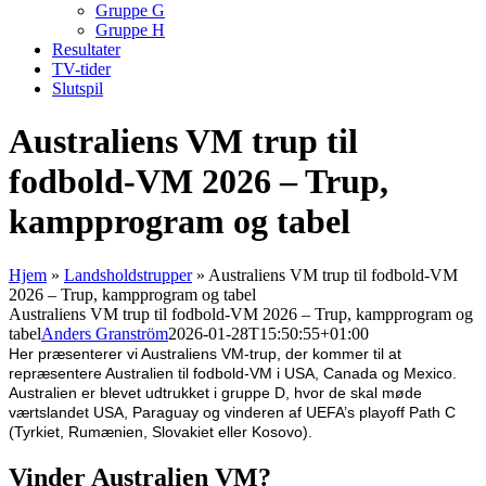
Gruppe G
Gruppe H
Resultater
TV-tider
Slutspil
Australiens VM trup til
fodbold-VM 2026 – Trup,
kampprogram og tabel
Hjem
»
Landsholdstrupper
»
Australiens VM trup til fodbold-VM
2026 – Trup, kampprogram og tabel
Australiens VM trup til fodbold-VM 2026 – Trup, kampprogram og
tabel
Anders Granström
2026-01-28T15:50:55+01:00
Her præsenterer vi Australiens VM-trup, der kommer til at
repræsentere Australien til fodbold-VM i USA, Canada og Mexico.
Australien er blevet udtrukket i gruppe D, hvor de skal møde
værtslandet USA, Paraguay og vinderen af UEFA’s playoff Path C
(Tyrkiet, Rumænien, Slovakiet eller Kosovo).
Vinder Australien VM?