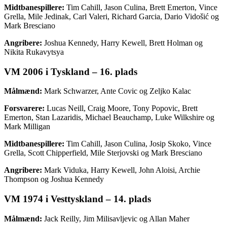
Midtbanespillere:
Tim Cahill, Jason Culina, Brett Emerton, Vince
Grella, Mile Jedinak, Carl Valeri, Richard Garcia, Dario Vidošić og
Mark Bresciano
Angribere:
Joshua Kennedy, Harry Kewell, Brett Holman og
Nikita Rukavytsya
VM 2006 i Tyskland – 16. plads
Målmænd:
Mark Schwarzer, Ante Covic og Zeljko Kalac
Forsvarere:
Lucas Neill, Craig Moore, Tony Popovic, Brett
Emerton, Stan Lazaridis, Michael Beauchamp, Luke Wilkshire og
Mark Milligan
Midtbanespillere:
Tim Cahill, Jason Culina, Josip Skoko, Vince
Grella, Scott Chipperfield, Mile Sterjovski og Mark Bresciano
Angribere:
Mark Viduka, Harry Kewell, John Aloisi, Archie
Thompson og Joshua Kennedy
VM 1974 i Vesttyskland – 14. plads
Målmænd:
Jack Reilly, Jim Milisavljevic og Allan Maher