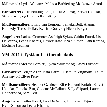
Målmænd:
Lydia Williams, Melissa Barbieri og Mackenzie Arnold
Forsvarere:
Clare Polkinghorne, Laura Alleway, Servet Uzunlar,
Steph Catley og Elise Kellond-Knight
Midtbanespillere:
Emily van Egmond, Tameka Butt, Alanna
Kennedy, Teresa Polias, Katrina Gorry og Nicola Bolger
Angribere:
Larissa Crummer, Ashleigh Sykes, Caitlin Foord, Lisa
De Vanna, Leena Khamis, Hayley Raso, Kyah Simon, Sam Kerr og
Michelle Heyman
VM 2011 i Tyskland – Ottendeplads
Målmænd:
Melissa Barbieri, Lydia Williams og Casey Dumont
Forsvarere:
Teigen Allen, Kim Carroll, Clare Polkinghorne, Laura
Alleway og Ellyse Perry
Midtbanespillere:
Heather Garriock, Elise Kellond-Knight, Servet
Uzunlar, Tameka Butt, Collette McCallum, Sally Shipard, Lauren
Colthorpe og Sam Kerr
Angribere:
Caitlin Foord, Lisa De Vanna, Emily van Egmond,
Kyah Simon og Leena Khamis