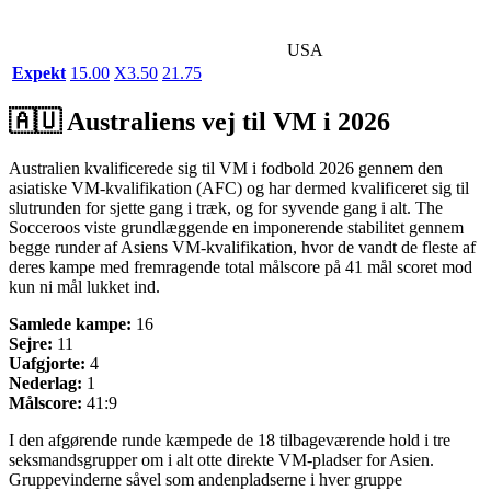
USA
Expekt
1
5.00
X
3.50
2
1.75
🇦🇺 Australiens vej til VM i 2026
Australien kvalificerede sig til VM i fodbold 2026 gennem den
asiatiske VM-kvalifikation (AFC) og har dermed kvalificeret sig til
slutrunden for sjette gang i træk, og for syvende gang i alt. The
Socceroos viste grundlæggende en imponerende stabilitet gennem
begge runder af Asiens VM-kvalifikation, hvor de vandt de fleste af
deres kampe med fremragende total målscore på 41 mål scoret mod
kun ni mål lukket ind.
Samlede kampe:
16
Sejre:
11
Uafgjorte:
4
Nederlag:
1
Målscore:
41:9
I den afgørende runde kæmpede de 18 tilbageværende hold i tre
seksmandsgrupper om i alt otte direkte VM-pladser for Asien.
Gruppevinderne såvel som andenpladserne i hver gruppe