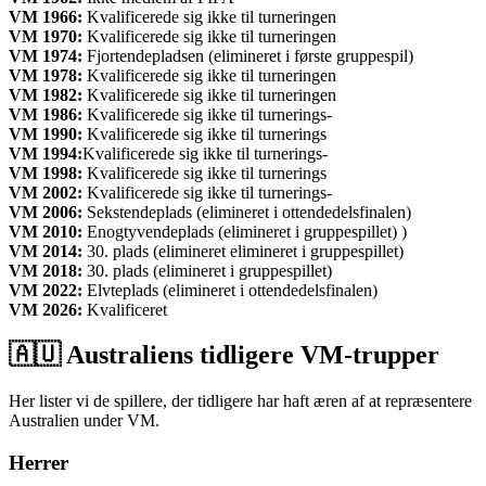
VM 1966:
Kvalificerede sig ikke til turneringen
VM 1970:
Kvalificerede sig ikke til turneringen
VM 1974:
Fjortendepladsen (elimineret i første gruppespil)
VM 1978:
Kvalificerede sig ikke til turneringen
VM 1982:
Kvalificerede sig ikke til turneringen
VM 1986:
Kvalificerede sig ikke til turnerings-
VM 1990:
Kvalificerede sig ikke til turnerings
VM 1994:
Kvalificerede sig ikke til turnerings-
VM 1998:
Kvalificerede sig ikke til turnerings
VM 2002:
Kvalificerede sig ikke til turnerings-
VM 2006:
Sekstendeplads (elimineret i ottendedelsfinalen)
VM 2010:
Enogtyvendeplads (elimineret i gruppespillet) )
VM 2014:
30. plads (elimineret elimineret i gruppespillet)
VM 2018:
30. plads (elimineret i gruppespillet)
VM 2022:
Elvteplads (elimineret i ottendedelsfinalen)
VM 2026:
Kvalificeret
🇦🇺 Australiens tidligere VM-trupper
Her lister vi de spillere, der tidligere har haft æren af ​​at repræsentere
Australien under VM.
Herrer