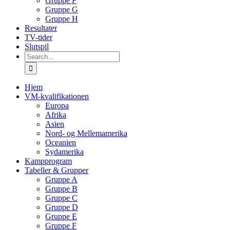
Gruppe F
Gruppe G
Gruppe H
Resultater
TV-tider
Slutspil
Search
for:
Hjem
VM-kvalifikationen
Europa
Afrika
Asien
Nord- og Mellemamerika
Oceanien
Sydamerika
Kampprogram
Tabeller & Grupper
Gruppe A
Gruppe B
Gruppe C
Gruppe D
Gruppe E
Gruppe F