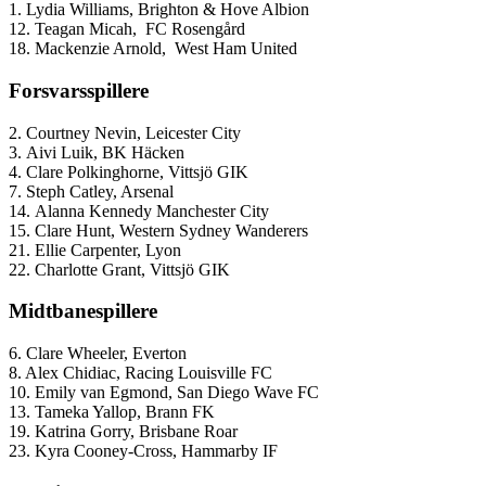
1.
Lydia Williams, Brighton & Hove Albion
12. Teagan Micah,
FC Rosengård
18.
Mackenzie Arnold,
West Ham United
Forsvarsspillere
2.
Courtney Nevin,
Leicester City
3.
Aivi Luik, BK Häcken
4. Clare Polkinghorne,
Vittsjö GIK
7.
Steph Catley, Arsenal
14.
Alanna Kennedy
Manchester City
15.
Clare Hunt,
Western Sydney Wanderers
21.
Ellie Carpenter, Lyon
22. Charlotte Grant, Vittsjö GIK
Midtbanespillere
6.
Clare Wheeler, Everton
8. Alex Chidiac, Racing Louisville FC
10. Emily van Egmond, San Diego Wave FC
13. Tameka Yallop, Brann FK
19. Katrina Gorry, Brisbane Roar
23. Kyra Cooney-Cross, Hammarby IF