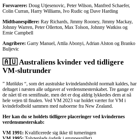
Forsvarere:
Doug Utjesenovic, Peter Wilson, Manfred Schaefer,
Colin Curran, Harry Williams, Ivo Rudic og Dave Harding
Midtbanespillere:
Ray Richards, Jimmy Rooney, Jimmy Mackay,
Johnny Warren, Peter Ollerton, Max Tolson, Johnny Watkiss og
Ernie Campbell
Angribere:
Garry Manuel, Attila Abonyi, Adrian Alston og Branko
Buljevic
🇦🇺 Australiens kvinder ved tidligere
VM-slutrunder
”
Matildas
“, som det australske kvindelandshold normalt kaldes, har
deltaget i næsten alle udgaver af verdensmesterskabet. Tre gange er
de nået til en semifinale, men det er dog aldrig lykkedes dem at nå
hele vejen til finalen. Ved VM 2023 var holdet værter for VM i
kvindefodbold sammen med naboerne fra New Zealand.
Her kan du se holdets tidligere placeringer ved kvindernes
verdensmesterskab:
VM 1991:
Kvalificerede sig ikke til turneringen
VM 1995:
Tolvteplads (udgik i gruppespillet)