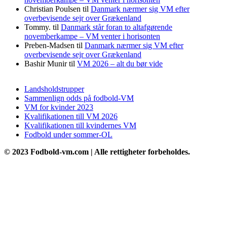
Christian Poulsen
til
Danmark nærmer sig VM efter
overbevisende sejr over Grækenland
Tommy.
til
Danmark står foran to altafgørende
novemberkampe – VM venter i horisonten
Preben-Madsen
til
Danmark nærmer sig VM efter
overbevisende sejr over Grækenland
Bashir Munir
til
VM 2026 – alt du bør vide
Landsholdstrupper
Sammenlign odds på fodbold-VM
VM for kvinder 2023
Kvalifikationen till VM 2026
Kvalifikationen till kvindernes VM
Fodbold under sommer-OL
© 2023 Fodbold-vm.com | Alle rettigheter forbeholdes.