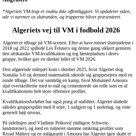
*Algeriets VM-trup er endnu ikke offentliggjort. Vi opdaterer siden,
når vi nærmer os slutrunden, og trupperne bliver præsenteret.
Algeriet
s vej til VM i fodbold 2026
Algeriet er tilbage på VM-scenen. Efter at have misset slutrunderne i
2018
og
2022
spillede Les Fennecs sig denne gang sikkert gennem
den afrikanske VM-kvalifikation og tog
førstepladsen i deres
gruppe
, hvilket gav en
direkte billet
til VM 2026.
Den afgørende milepæl kom i
oktober 2025
, hvor Algeriet slog
Somalia 3-0
og dermed matematisk sikrede sig gruppesejren med en
runde tilbage. Det var samtidig en kamp, hvor
Mohamed Amoura
stjal overskrifterne med to mål og cementerede sin rolle som en af
kvalifikationens helt store offensive profiler.
Kvalifikationsforløbet bar også præg af stabilitet. Algeriet sluttede
således gruppespillet med
8 sejre, 1 uafgjort og 1 nederlag, og viste
generelt højt niveau.
På sidelinjen stod
Vladimir Petković
(tidligere Schweiz-
landstræner), og med en rutineret stamme omkring profiler som
Riyad Mahrez
og en målgaranti i Amoura har Algeriet igen skabt et