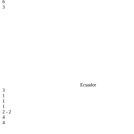
6
3
Ecuador
3
1
1
1
2 - 2
4
4