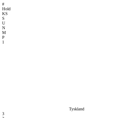
#
Hold
KS
S
U
N
M
P
1
Tyskland
3