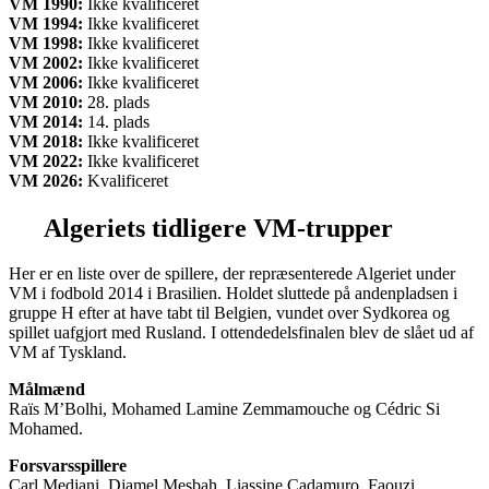
VM 1990:
Ikke kvalificeret
VM 1994:
Ikke kvalificeret
VM 1998:
Ikke kvalificeret
VM 2002:
Ikke kvalificeret
VM 2006:
Ikke kvalificeret
VM 2010:
28. plads
VM 2014:
14. plads
VM 2018:
Ikke kvalificeret
VM 2022:
Ikke kvalificeret
VM 2026:
Kvalificeret
Algeriets
tidligere VM-trupper
Her er en liste over de spillere, der repræsenterede Algeriet under
VM i fodbold 2014 i Brasilien. Holdet sluttede på andenpladsen i
gruppe H efter at have tabt til Belgien, vundet over Sydkorea og
spillet uafgjort med Rusland. I ottendedelsfinalen blev de slået ud af
VM af Tyskland.
Målmænd
Raïs M’Bolhi, Mohamed Lamine Zemmamouche og Cédric Si
Mohamed.
Forsvarsspillere
Carl Medjani, Djamel Mesbah, Liassine Cadamuro, Faouzi