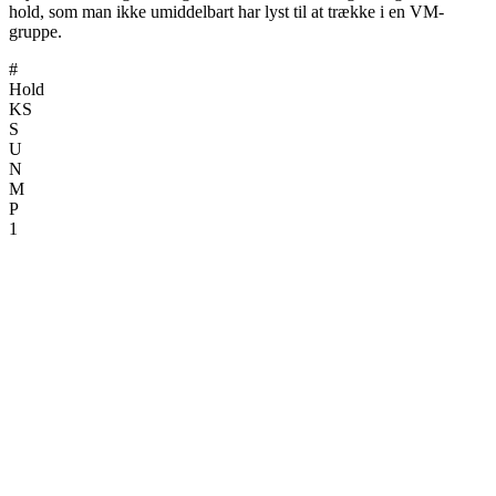
hold, som man ikke umiddelbart har lyst til at trække i en VM-
gruppe.
#
Hold
KS
S
U
N
M
P
1