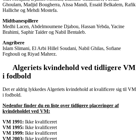
Ghoulam, Madjid Bougherra, Aïssa Mandi, Essaïd Belkalem, Rafik
Halliche og Mehdi Mostefa.
Midtbanespillere
Medhi Lacen, Abdelmoumene Djabou, Hassan Yebda, Yacine
Brahimi, Saphir Taïder og Nabil Bentaleb.
Angribere
Islam Slimani, El Arbi Hillel Soudani, Nabil Ghilas, Sofiane
Feghouli og Riyad Mahrez.
Algeriets
kvindehold ved tidligere VM
i fodbold
Det er aldrig lykkedes Algeriets kvindehold at kvalificere sig til VM
i fodbold.
Nedenfor finder du en liste over tidligere placeringer af
kvindeholdet ved VM:
VM 1991:
Ikke kvalificeret
VM 1995:
Ikke kvalificeret
VM 1999:
Ikke kvalificeret
VM 2003:
Ikke kvalificeret