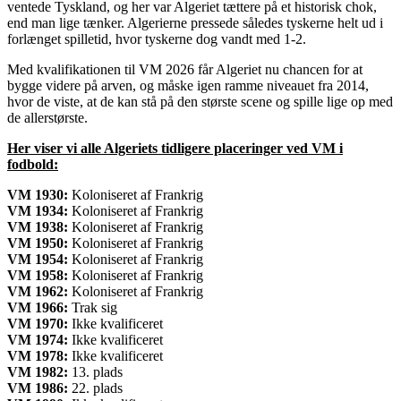
ventede Tyskland, og her var Algeriet tættere på et historisk chok,
end man lige tænker. Algerierne pressede således tyskerne helt ud i
forlænget spilletid, hvor tyskerne dog vandt med
1-2
.
Med kvalifikationen til
VM 2026
får Algeriet nu chancen for at
bygge videre på arven, og måske igen ramme niveauet fra 2014,
hvor de viste, at de kan stå på den største scene og spille lige op med
de allerstørste.
Her viser vi alle Algeriets tidligere placeringer ved VM i
fodbold:
VM 1930:
Koloniseret af Frankrig
VM 1934:
Koloniseret af Frankrig
VM 1938:
Koloniseret af Frankrig
VM 1950:
Koloniseret af Frankrig
VM 1954:
Koloniseret af Frankrig
VM 1958:
Koloniseret af Frankrig
VM 1962:
Koloniseret af Frankrig
VM 1966:
Trak sig
VM 1970:
Ikke kvalificeret
VM 1974:
Ikke kvalificeret
VM 1978:
Ikke kvalificeret
VM 1982:
13. plads
VM 1986:
22. plads