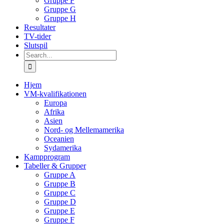
Gruppe F
Gruppe G
Gruppe H
Resultater
TV-tider
Slutspil
Search
for:
Hjem
VM-kvalifikationen
Europa
Afrika
Asien
Nord- og Mellemamerika
Oceanien
Sydamerika
Kampprogram
Tabeller & Grupper
Gruppe A
Gruppe B
Gruppe C
Gruppe D
Gruppe E
Gruppe F