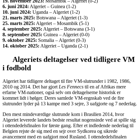
19. november 2023:
Mosambik – Algeriet (0-2)
6. juni 2024:
Algeriet – Guinea (1-2)
10. juni 2024:
Uganda – Algeriet (1-2)
21. marts 2025:
Botswana – Algeriet (1-3)
25. marts 2025:
Algeriet – Mosambik (5-1)
4. september 2025:
Algeriet – Botswana (3-1)
8. september 2025:
Guinea – Algeriet (0-0)
9. oktober 2025:
Somalia – Algeriet (0-3)
14. oktober 2025:
Algeriet – Uganda (2-1)
Algeriets
deltagelser ved tidligere VM
i fodbold
Algeriet har tidligere deltaget til
fire VM-slutrunder i
1982, 1986,
2010 og 2014
. Det har gjort
Les Fennecs
til en af Afrikas mere
erfarne VM-nationer, også selv om deltagelserne historisk er
kommet lidt i bølger. Deres samlede VM-regnskab ved de fire
slutrunder lyder på
13 kampe med 3 sejre, 3 uafgjorte og 7 nederlag
.
Den mest mindeværdige slutrunde kom i
Brasilien 2014
, hvor
Algeriet leverede landets bedste resultat nogensinde ved at spille sig
i
ottendedelsfinalen
for første gang. Efter et indledende nederlag til
Belgien rejste de sig med en sejr over Sydkorea og sikrede
avancement med en uafgjort mod Rusland. I ottendedelsfinalen