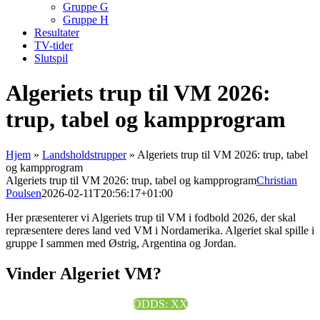
Gruppe G
Gruppe H
Resultater
TV-tider
Slutspil
Algeriets trup til VM 2026:
trup, tabel og kampprogram
Hjem
»
Landsholdstrupper
»
Algeriets trup til VM 2026: trup, tabel
og kampprogram
Algeriets trup til VM 2026: trup, tabel og kampprogram
Christian
Poulsen
2026-02-11T20:56:17+01:00
Her præsenterer vi Algeriets trup til VM i fodbold 2026, der skal
repræsentere deres land ved VM i Nordamerika. Algeriet skal spille i
gruppe I sammen med Østrig, Argentina og Jordan.
Vinder Algeriet VM?
ODDS: XX