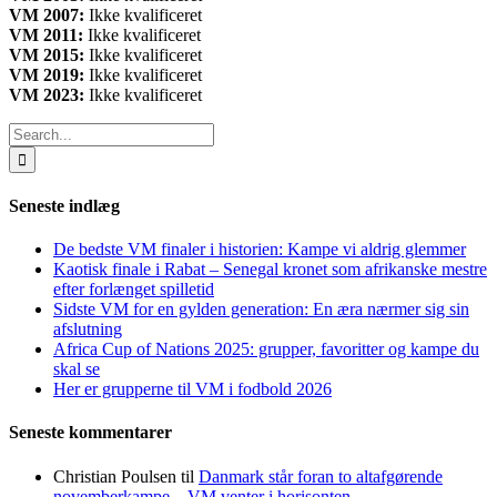
VM 2007:
Ikke kvalificeret
VM 2011:
Ikke kvalificeret
VM 2015:
Ikke kvalificeret
VM 2019:
Ikke kvalificeret
VM 2023:
Ikke kvalificeret
Search
for:
Seneste indlæg
De bedste VM finaler i historien: Kampe vi aldrig glemmer
Kaotisk finale i Rabat – Senegal kronet som afrikanske mestre
efter forlænget spilletid
Sidste VM for en gylden generation: En æra nærmer sig sin
afslutning
Africa Cup of Nations 2025: grupper, favoritter og kampe du
skal se
Her er grupperne til VM i fodbold 2026
Seneste kommentarer
Christian Poulsen
til
Danmark står foran to altafgørende
novemberkampe – VM venter i horisonten