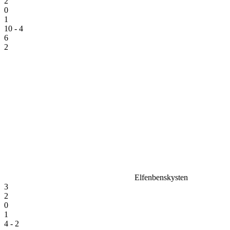
2
0
1
10 - 4
6
2
Elfenbenskysten
3
2
0
1
4 - 2