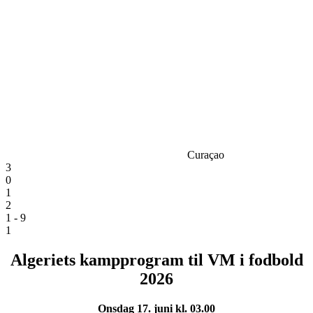
Curaçao
3
0
1
2
1 - 9
1
Algeriets kampprogram til VM i fodbold
2026
Onsdag 17. juni kl. 03.00