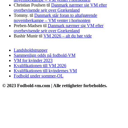
Christian Poulsen
til
Danmark nærmer sig VM efter
overbevisende sejr over Grækenland
Tommy.
til
Danmark står foran to altafgørende
novemberkampe – VM venter i horisonten
Preben-Madsen
til
Danmark nærmer sig VM efter
overbevisende sejr over Grækenland
Bashir Munir
til
VM 2026 – alt du bør vide
Landsholdstrupper
Sammenlign odds på fodbold-VM
VM for kvinder 2023
Kvalifikationen till VM 2026
Kvalifikationen till kvindernes VM
Fodbold under sommer-OL
© 2023 Fodbold-vm.com | Alle rettigheter forbeholdes.