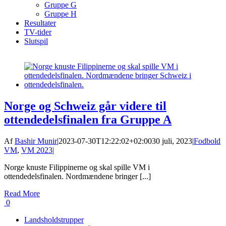
Gruppe G
Gruppe H
Resultater
TV-tider
Slutspil
Norge og Schweiz går videre til
ottendedelsfinalen fra Gruppe A
Af
Bashir Munir
|
2023-07-30T12:22:02+02:00
30 juli, 2023
|
Fodbold
VM
,
VM 2023
|
Norge knuste Filippinerne og skal spille VM i
ottendedelsfinalen. Nordmændene bringer [...]
Read More
0
Landsholdstrupper