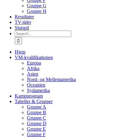
Gruppe F
Gruppe G
Gruppe H
Resultater
TV-tider
Slutspil
Search
for:
Hjem
VM-kvalifikationen
Europa
Afrika
Asien
Nord- og Mellemamerika
Oceanien
Sydamerika
Kampprogram
Tabeller & Grupper
Gruppe A
Gruppe B
Gruppe C
Gruppe D
Gruppe E
Gruppe F