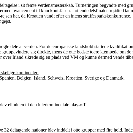
deltagelse i sit femte verdensmesterskab. Turneringen begyndte med g
ermed avancement til knockout-fasen. I ottendedelsfinalen mødte Danm
M-rejsen her, da Kroatien vandt efter en intens straffesparkskonkurrence
gejst.
nogle dele af verden. For de europæiske landshold startede kvalifikation
le gruppevindere sig direkte, mens de otte bedste toere kæmpede om de si
 over Irland sikrede sig en plads ved VM og kunne dermed vende tilbage
rskellige kontinenter:
 Spanien, Belgien, Island, Schweiz, Kroatien, Sverige og Danmark.
lev elimineret i den interkontinentale play-off.
32 deltagende nationer blev inddelt i otte grupper med fire hold. Inden