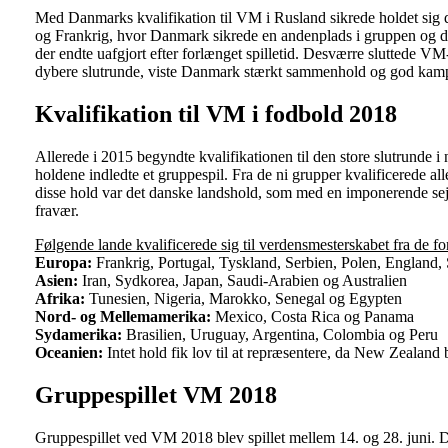
Med Danmarks kvalifikation til VM i Rusland sikrede holdet sig 
og Frankrig, hvor Danmark sikrede en andenplads i gruppen og d
der endte uafgjort efter forlænget spilletid. Desværre sluttede V
dybere slutrunde, viste Danmark stærkt sammenhold og god kamp
Kvalifikation til VM i fodbold 2018
Allerede i 2015 begyndte kvalifikationen til den store slutrunde i 
holdene indledte et gruppespil. Fra de ni grupper kvalificerede al
disse hold var det danske landshold, som med en imponerende sejr
fravær.
Følgende lande kvalificerede sig til verdensmesterskabet fra de fo
Europa:
Frankrig, Portugal, Tyskland, Serbien, Polen, England,
Asien:
Iran, Sydkorea, Japan, Saudi-Arabien og Australien
Afrika:
Tunesien, Nigeria, Marokko, Senegal og Egypten
Nord- og Mellemamerika:
Mexico, Costa Rica og Panama
Sydamerika:
Brasilien, Uruguay, Argentina, Colombia og Peru
Oceanien:
Intet hold fik lov til at repræsentere, da New Zealand b
Gruppespillet VM 2018
Gruppespillet ved VM 2018 blev spillet mellem 14. og 28. juni. De 