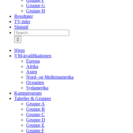
Gruppe F
Gruppe G
Gruppe H
Resultater
TV-tider
Slutspil
Search
for:
Hjem
VM-kvalifikationen
Europa
Afrika
Asien
Nord- og Mellemamerika
Oceanien
Sydamerika
Kampprogram
Tabeller & Grupper
Gruppe A
Gruppe B
Gruppe C
Gruppe D
Gruppe E
Gruppe F