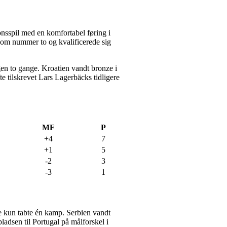
onsspil med en komfortabel føring i
 som nummer to og kvalificerede sig
gen to gange. Kroatien vandt bronze i
e tilskrevet Lars Lagerbäcks tidligere
MF
P
+4
7
+1
5
-2
3
-3
1
de kun tabte én kamp. Serbien vandt
ladsen til Portugal på målforskel i