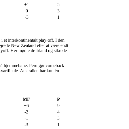
+1
5
0
3
-3
1
 et interkontinentalt play-off. I den
ejrede New Zealand efter at være endt
yoff. Her mødte de Irland og sikrede
98 på hjemmebane. Peru gør comeback
kvartfinale. Australien har kun én
MF
P
+6
9
-2
4
-1
3
-3
1