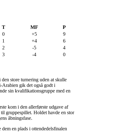
T
MF
P
0
+5
9
1
+4
6
2
-5
4
3
-4
0
i den store turnering uden at skulle
i-Arabien gik det også godt i
vinde sin kvalifikationsgruppe med en
ste kom i den allerførste udgave af
il gruppespillet. Holdet havde en stor
gens åbningsfase.
 dem en plads i ottendedelsfinalen