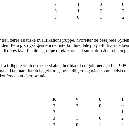
3
1
2
0
3
1
0
2
3
0
1
2
re i deres asiatiske kvalifikationsgruppe, hvorefter de besejrede Syrien i
den. Peru gik også gennem det interkontinentale play-off, hvor de bes
dt deres kvalifikationsgruppe direkte, mens Danmark måtte ud i en pla
r fra tidligere verdensmesterskaber, heriblandt en guldmedalje fra 19
finale. Danmark har deltaget fire gange tidligere og nåede som bedst en 
 den første knockout-runde.
K
V
U
T
3
3
0
0
3
1
1
1
3
1
0
2
3
0
1
2