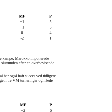
MF
P
+1
5
+1
5
0
4
-2
1
ulige kampe. Marokko imponerede
 i slutrunden efter en overbevisende
l har også haft succes ved tidligere
get i tre VM-turneringer og nåede
MF
P
+2
6