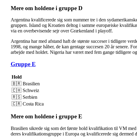
Mere om holdene i gruppe D
Argentina kvalificerede sig som nummer tre i den sydamerikanske k
gruppen. Island og Kroatien deltog i samme europæiske kvalifikat
via en overbevisende sejr over Grækenland i playoff.
Argentina har med afstand haft de største succeser i tidligere ve
1998, og mange håber, de kan gentage succesen 20 år senere. For I
arbejde med holdet. Nigeria har været med fem gange tidligere og
Gruppe E
Hold
🇧🇷​ Brasilien
🇨🇭​ Schweiz
🇷🇸​ Serbien
🇨🇷​ Costa Rica
Mere om holdene i gruppe E
Brasilien sikrede sig som det første hold kvalifikation til VM m
deres kvalifikationsgruppe i Europa og kvalificerede sig dermed dir