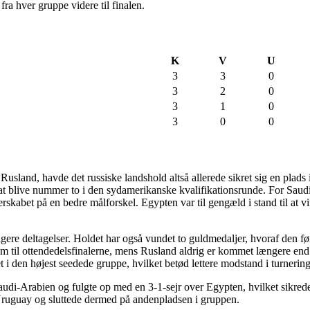
ra hver gruppe videre til finalen.
K
V
U
3
3
0
3
2
0
3
1
0
3
0
0
i Rusland, havde det russiske landshold altså allerede sikret sig en plads 
 at blive nummer to i den sydamerikanske kvalifikationsrunde. For Saud
erskabet på en bedre målforskel. Egypten var til gengæld i stand til at 
re deltagelser. Holdet har også vundet to guldmedaljer, hvoraf den før
m til ottendedelsfinalerne, mens Rusland aldrig er kommet længere end t
i den højest seedede gruppe, hvilket betød lettere modstand i turnerin
di-Arabien og fulgte op med en 3-1-sejr over Egypten, hvilket sikrede
l Uruguay og sluttede dermed på andenpladsen i gruppen.