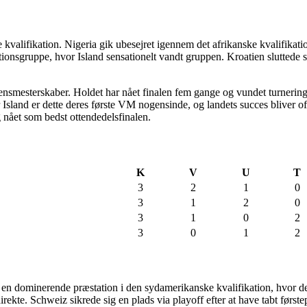
valifikation. Nigeria gik ubesejret igennem det afrikanske kvalifikati
ionsgruppe, hvor Island sensationelt vandt gruppen. Kroatien sluttede
rdensmesterskaber. Holdet har nået finalen fem gange og vundet turnerin
sland er dette deres første VM nogensinde, og landets succes bliver oft
 nået som bedst ottendedelsfinalen.
K
V
U
T
3
2
1
0
3
1
2
0
3
1
0
2
3
0
1
2
ed en dominerende præstation i den sydamerikanske kvalifikation, hvor 
ekte. Schweiz sikrede sig en plads via playoff efter at have tabt førstep