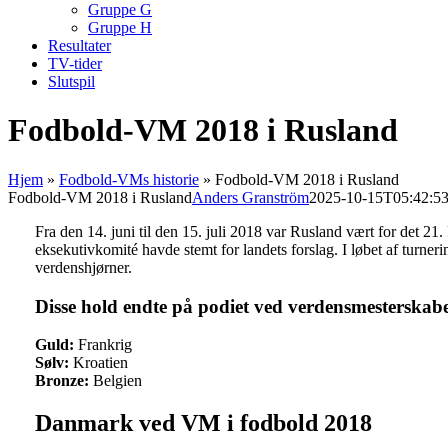
Gruppe G
Gruppe H
Resultater
TV-tider
Slutspil
Fodbold-VM 2018 i Rusland
Hjem
»
Fodbold-VMs historie
»
Fodbold-VM 2018 i Rusland
Fodbold-VM 2018 i Rusland
Anders Granström
2025-10-15T05:42:5
Fra den 14. juni til den 15. juli 2018 var Rusland vært for det 21
eksekutivkomité havde stemt for landets forslag. I løbet af turnerin
verdenshjørner.
Disse hold endte på podiet ved verdensmesterskabe
Guld:
Frankrig
Sølv:
Kroatien
Bronze:
Belgien
Danmark ved VM i fodbold 2018