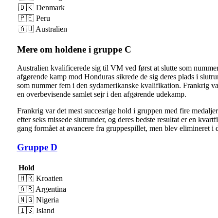
🇩🇰​ Denmark
🇵🇪​ Peru
🇦🇺​ Australien
Mere om holdene i gruppe C
Australien kvalificerede sig til VM ved først at slutte som nummer t
afgørende kamp mod Honduras sikrede de sig deres plads i slutrun
som nummer fem i den sydamerikanske kvalifikation. Frankrig van
en overbevisende samlet sejr i den afgørende udekamp.
Frankrig var det mest succesrige hold i gruppen med fire medalje
efter seks missede slutrunder, og deres bedste resultat er en kvart
gang formået at avancere fra gruppespillet, men blev elimineret i
Gruppe D
Hold
🇭🇷​ Kroatien
🇦🇷​ Argentina
🇳🇬​ Nigeria
🇮🇸​ Island