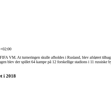
3+02:00
. FIFA VM. At turneringen skulle afholdes i Rusland, blev afsløret tilba
gen blev der spillet 64 kampe på 12 forskellige stadions i 11 russiske bye
t i 2018