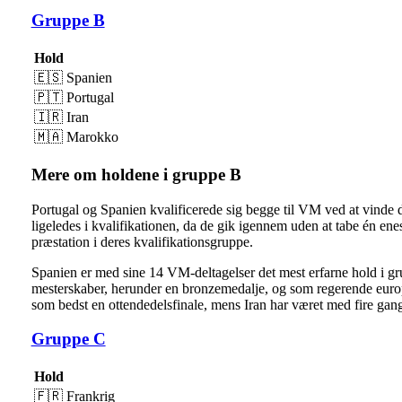
Gruppe B
Hold
🇪🇸​ Spanien
🇵🇹​ Portugal
🇮🇷​ Iran
🇲🇦​ Marokko
Mere om holdene i gruppe B
Portugal og Spanien kvalificerede sig begge til VM ved at vinde 
ligeledes i kvalifikationen, da de gik igennem uden at tabe én enes
præstation i deres kvalifikationsgruppe.
Spanien er med sine 14 VM-deltagelser det mest erfarne hold i gru
mesterskaber, herunder en bronzemedalje, og som regerende europa
som bedst en ottendedelsfinale, mens Iran har været med fire gang
Gruppe C
Hold
🇫🇷​ Frankrig