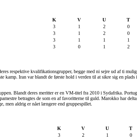
K
V
U
T
3
1
2
0
3
1
2
0
3
1
1
1
3
0
1
2
deres respektive kvalifikationsgrupper, begge med ni sejre ud af ti m
te kamp. Iran var blandt de første hold i verden til at sikre sig en plads
ppen. Blandt deres meritter er en VM-titel fra 2010 i Sydafrika. Portuga
mestre betragtes de som en af favoritterne til guld. Marokko har delta
e, men aldrig er nået længere end gruppespillet.
K
V
U
T
3
2
1
0