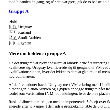
mod hinanden én gang, og når det var gjort, gik de to bedste hold f
Gruppe A
Hold
🇺🇾 Uruguay
🇷🇺​ Rusland
🇸🇦​ Saudi-Arabien
🇪🇬​ Egypten
Mere om holdene i gruppe A
Da det tidligere var blevet besluttet at afholde dette års turnering 
kvalificere sig. Uruguay kvalificerede sig til gengæld til VM ved
kvalifikationsrunden, hvor det lykkedes dem at gå direkte til mest
god pointmargin.
Af de fire nationer havde Uruguay mest VM-erfaring med 12 tidlige
turneringen. Saudi-Arabien og Egypten er begge tidligere nået fre
fordel som værtsnation i VM-lodtrækningen, hvor de blev placeret 
Rusland åbnede turneringen med en imponerende 5-0-sejr over Sau
allerede efter to kampe. I den sidste gruppekamp tabte de 3-0 ti