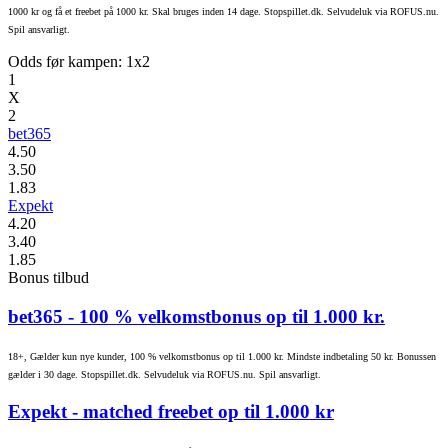
1000 kr og få et freebet på 1000 kr. Skal bruges inden 14 dage. Stopspillet.dk. Selvudeluk via ROFUS.nu.
Spil ansvarligt.
Odds før kampen: 1x2
1
X
2
bet365
4.50
3.50
1.83
Expekt
4.20
3.40
1.85
Bonus tilbud
bet365
- 100 % velkomstbonus op til 1.000 kr.
18+, Gælder kun nye kunder, 100 % velkomstbonus op til 1.000 kr. Mindste indbetaling 50 kr. Bonussen
gælder i 30 dage. Stopspillet.dk. Selvudeluk via ROFUS.nu. Spil ansvarligt.
Expekt
- matched freebet op til 1.000 kr