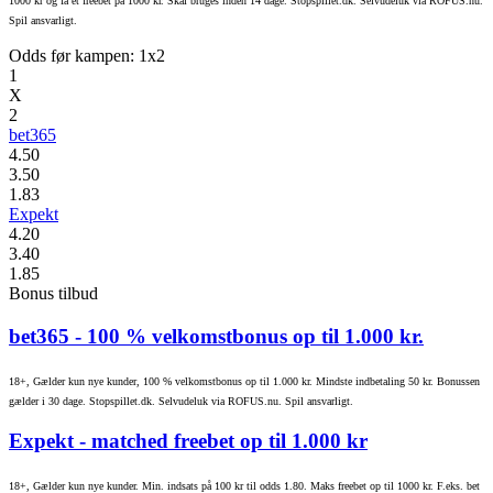
1000 kr og få et freebet på 1000 kr. Skal bruges inden 14 dage. Stopspillet.dk. Selvudeluk via ROFUS.nu.
Spil ansvarligt.
Odds før kampen: 1x2
1
X
2
bet365
4.50
3.50
1.83
Expekt
4.20
3.40
1.85
Bonus tilbud
bet365
- 100 % velkomstbonus op til 1.000 kr.
18+, Gælder kun nye kunder, 100 % velkomstbonus op til 1.000 kr. Mindste indbetaling 50 kr. Bonussen
gælder i 30 dage. Stopspillet.dk. Selvudeluk via ROFUS.nu. Spil ansvarligt.
Expekt
- matched freebet op til 1.000 kr
18+, Gælder kun nye kunder. Min. indsats på 100 kr til odds 1.80. Maks freebet op til 1000 kr. F.eks. bet