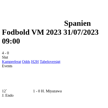
Spanien
Fodbold VM 2023
31/07/2023
09:00
4
-
0
Slut
Kampreferat
Odds
H2H
Tabeloversigt
Events
12`
1 - 0
H. Miyazawa
J. Endo