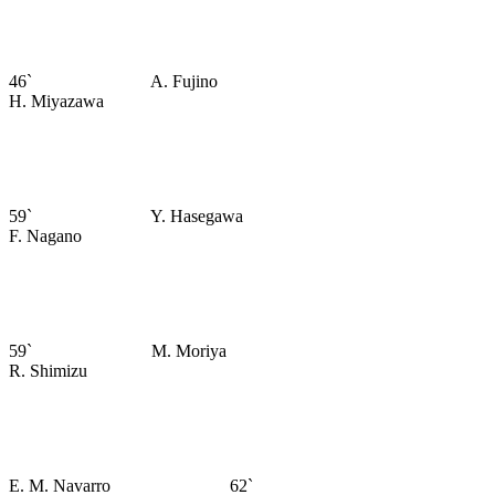
46`
A. Fujino
H. Miyazawa
59`
Y. Hasegawa
F. Nagano
59`
M. Moriya
R. Shimizu
E. M. Navarro
62`