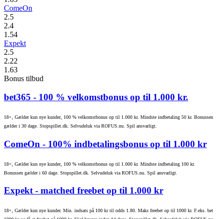
ComeOn
2.5
2.4
1.54
Expekt
2.5
2.22
1.63
Bonus tilbud
bet365
- 100 % velkomstbonus op til 1.000 kr.
18+, Gælder kun nye kunder, 100 % velkomstbonus op til 1.000 kr. Mindste indbetaling 50 kr. Bonussen
gælder i 30 dage. Stopspillet.dk. Selvudeluk via ROFUS.nu. Spil ansvarligt.
ComeOn
- 100% indbetalingsbonus op til 1.000 kr
18+, Gælder kun nye kunder, 100 % velkomstbonus op til 1.000 kr. Mindste indbetaling 100 kr.
Bonussen gælder i 60 dage. Stopspillet.dk. Selvudeluk via ROFUS.nu. Spil ansvarligt.
Expekt
- matched freebet op til 1.000 kr
18+, Gælder kun nye kunder. Min. indsats på 100 kr til odds 1.80. Maks freebet op til 1000 kr. F.eks. bet