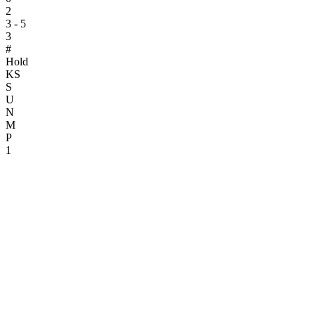
2
3 - 5
3
#
Hold
KS
S
U
N
M
P
1