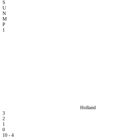
S
U
N
M
P
1
Holland
3
2
1
0
10 - 4