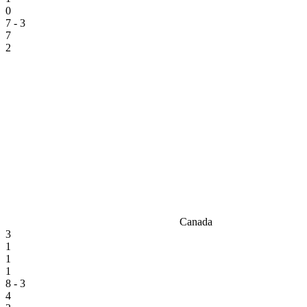
0
7 - 3
7
2
Canada
3
1
1
1
8 - 3
4