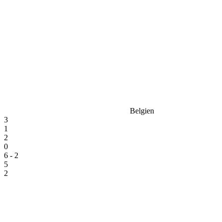
Belgien
3
1
2
0
6 - 2
5
2