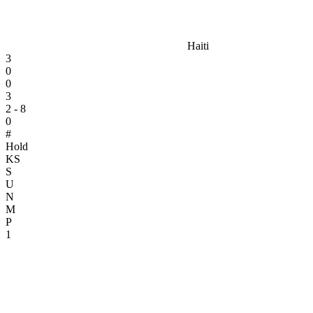
Haiti
3
0
0
3
2 - 8
0
#
Hold
KS
S
U
N
M
P
1