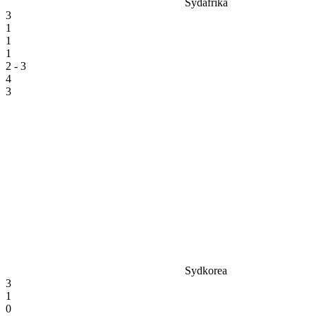
Sydafrika
3
1
1
1
2 - 3
4
3
Sydkorea
3
1
0