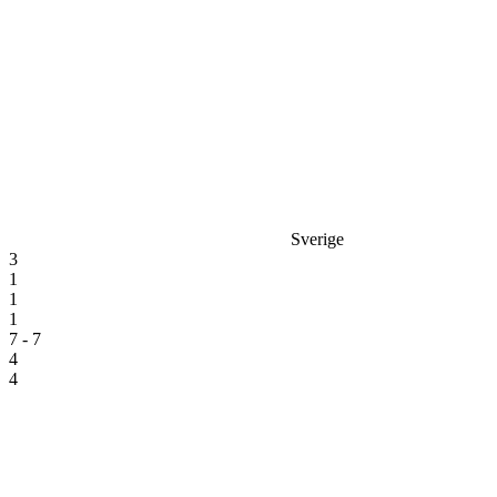
Sverige
3
1
1
1
7 - 7
4
4