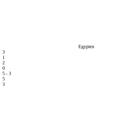
Egypten
3
1
2
0
5 - 3
5
3