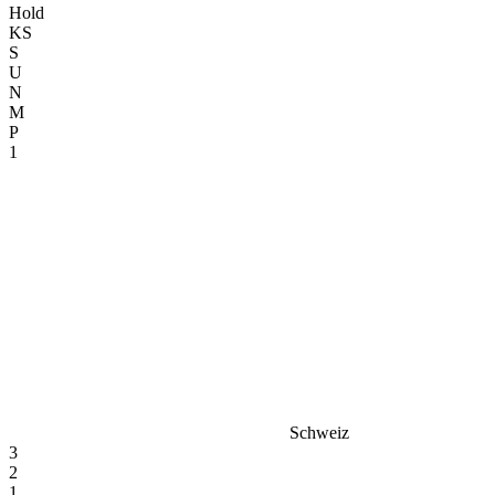
Hold
KS
S
U
N
M
P
1
Schweiz
3
2
1