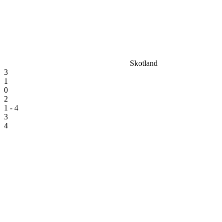
Skotland
3
1
0
2
1 - 4
3
4