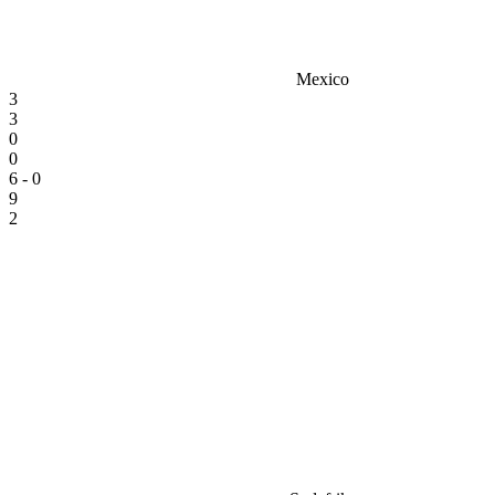
Mexico
3
3
0
0
6 - 0
9
2