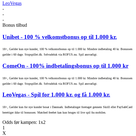
LeoVegas
-
-
-
Bonus tilbud
Unibet
- 100 % velkomstbonus op til 1.000 kr.
18+, Gælder kun nye kunder, 100 % velkomstbonus op til 1.000 kr. Mindste indbetaling 40 kr. Bonussen
gælder i 60 dage. Stopspillet.dk. Selvudeluk via ROFUS.nu. Spil ansvarligt.
ComeOn
- 100% indbetalingsbonus op til 1.000 kr
18+, Gælder kun nye kunder, 100 % velkomstbonus op til 1.000 kr. Mindste indbetaling 40 kr. Bonussen
gælder i 60 dage. Stopspillet.dk. Selvudeluk via ROFUS.nu. Spil ansvarligt.
LeoVegas
- Spil for 1.000 kr. og få 1.000 kr.
18+, Gælder kun for nye kunder bosat i Danmark. Indbetalinger foretaget gennem Skrill eller PaySafeCard
berettiger ikke til bonussen. Matched freebet kan kun bruges til live spil fra mobilen.
Odds før kampen: 1x2
1
X