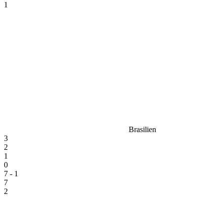
1
Brasilien
3
2
1
0
7 - 1
7
2