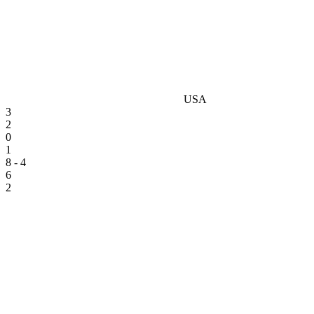
USA
3
2
0
1
8 - 4
6
2