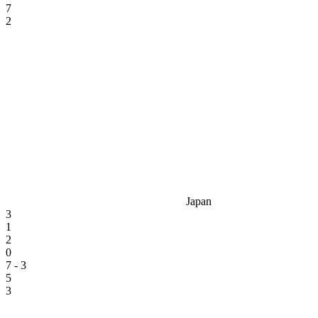
7
2
Japan
3
1
2
0
7 - 3
5
3