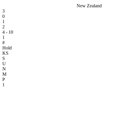
New Zealand
3
0
1
2
4 - 10
1
#
Hold
KS
S
U
N
M
P
1