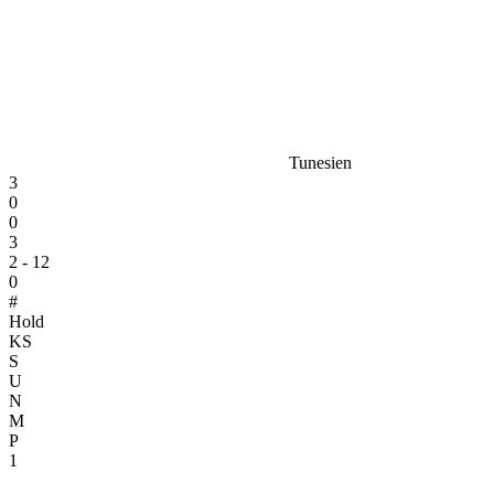
Tunesien
3
0
0
3
2 - 12
0
#
Hold
KS
S
U
N
M
P
1