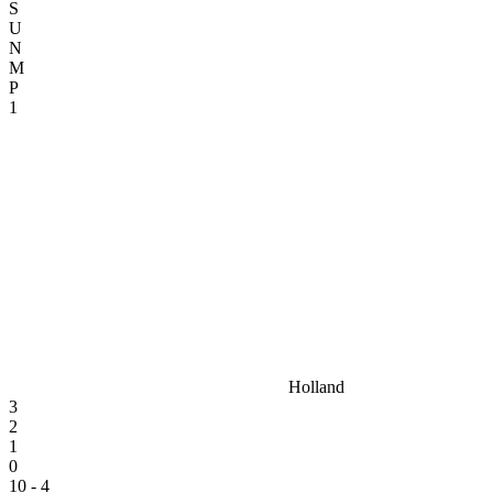
S
U
N
M
P
1
Holland
3
2
1
0
10 - 4