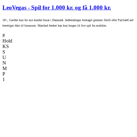
LeoVegas
- Spil for 1.000 kr. og få 1.000 kr.
18+, Gælder kun for nye kunder bosat i Danmark. Indbetalinger foretaget gennem Skrill eller PaySafeCard
berettiger ikke til bonussen. Matched freebet kan kun bruges til live spil fra mobilen.
#
Hold
KS
S
U
N
M
P
1