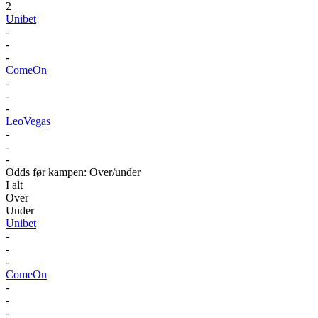
2
Unibet
-
-
-
ComeOn
-
-
-
LeoVegas
-
-
-
Odds før kampen: Over/under
I alt
Over
Under
Unibet
-
-
-
ComeOn
-
-
-