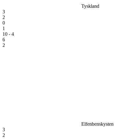
Tyskland
3
2
0
1
10 - 4
6
2
Elfenbenskysten
3
2