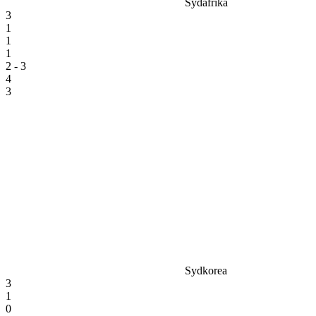
Sydafrika
3
1
1
1
2 - 3
4
3
Sydkorea
3
1
0