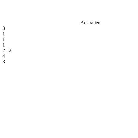
Australien
3
1
1
1
2 - 2
4
3