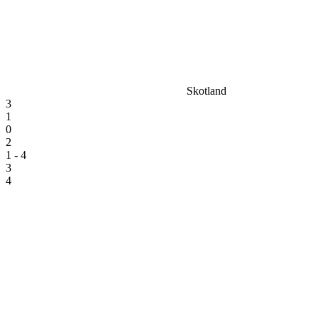
Skotland
3
1
0
2
1 - 4
3
4