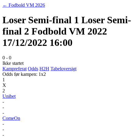
← Fodbold VM 2026
Loser Semi-final 1
Loser Semi-
final 2
Fodbold VM 2022
17/12/2022 16:00
0
-
0
Ikke startet
Kampreferat
Odds
H2H
Tabeloversigt
Odds før kampen: 1x2
1
X
2
Unibet
-
-
-
ComeOn
-
-
-