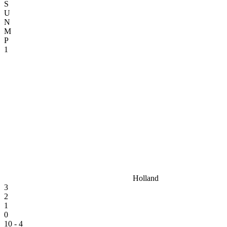
S
U
N
M
P
1
Holland
3
2
1
0
10 - 4