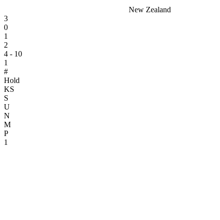
New Zealand
3
0
1
2
4 - 10
1
#
Hold
KS
S
U
N
M
P
1