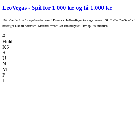
LeoVegas
- Spil for 1.000 kr. og få 1.000 kr.
18+, Gælder kun for nye kunder bosat i Danmark. Indbetalinger foretaget gennem Skrill eller PaySafeCard
berettiger ikke til bonussen. Matched freebet kan kun bruges til live spil fra mobilen.
#
Hold
KS
S
U
N
M
P
1