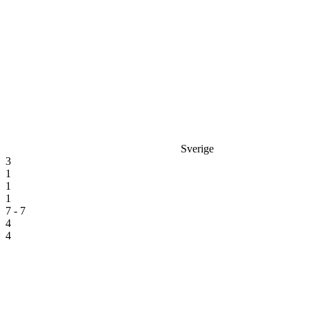
Sverige
3
1
1
1
7 - 7
4
4