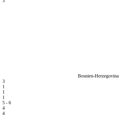
3
Bosnien-Herzegovina
3
1
1
1
5 - 6
4
4