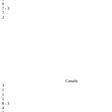
0
7 - 3
7
2
Canada
3
1
1
1
8 - 3
4