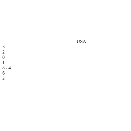
USA
3
2
0
1
8 - 4
6
2