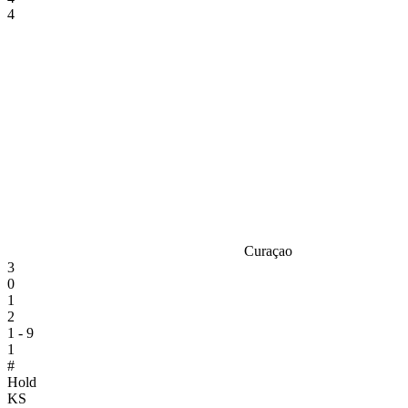
4
Curaçao
3
0
1
2
1 - 9
1
#
Hold
KS