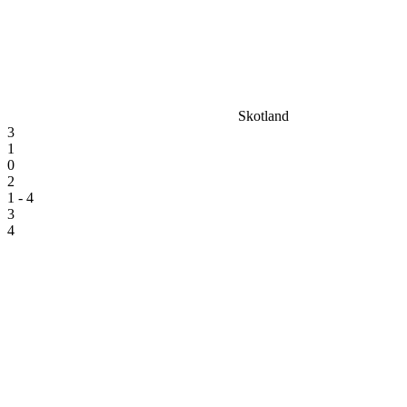
Skotland
3
1
0
2
1 - 4
3
4