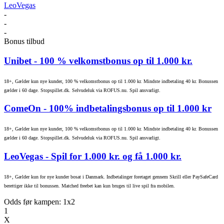
LeoVegas
-
-
-
Bonus tilbud
Unibet
- 100 % velkomstbonus op til 1.000 kr.
18+, Gælder kun nye kunder, 100 % velkomstbonus op til 1.000 kr. Mindste indbetaling 40 kr. Bonussen
gælder i 60 dage. Stopspillet.dk. Selvudeluk via ROFUS.nu. Spil ansvarligt.
ComeOn
- 100% indbetalingsbonus op til 1.000 kr
18+, Gælder kun nye kunder, 100 % velkomstbonus op til 1.000 kr. Mindste indbetaling 40 kr. Bonussen
gælder i 60 dage. Stopspillet.dk. Selvudeluk via ROFUS.nu. Spil ansvarligt.
LeoVegas
- Spil for 1.000 kr. og få 1.000 kr.
18+, Gælder kun for nye kunder bosat i Danmark. Indbetalinger foretaget gennem Skrill eller PaySafeCard
berettiger ikke til bonussen. Matched freebet kan kun bruges til live spil fra mobilen.
Odds før kampen: 1x2
1
X