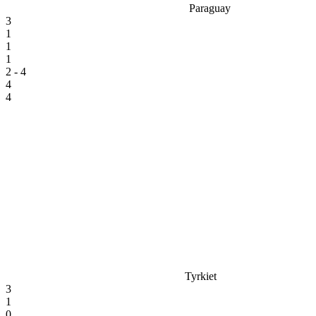
Paraguay
3
1
1
1
2 - 4
4
4
Tyrkiet
3
1
0