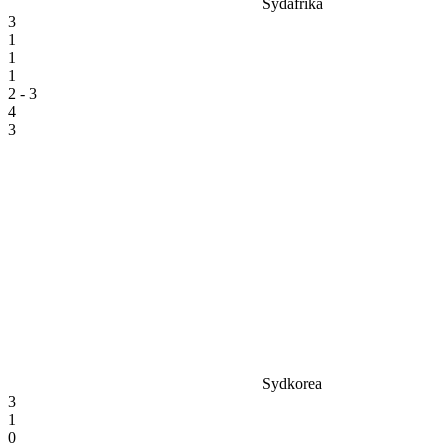
Sydafrika
3
1
1
1
2 - 3
4
3
Sydkorea
3
1
0