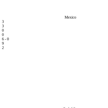
Mexico
3
3
0
0
6 - 0
9
2