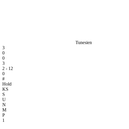
Tunesien
3
0
0
3
2 - 12
0
#
Hold
KS
S
U
N
M
P
1