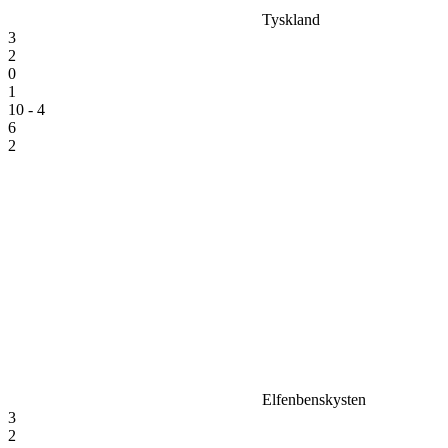
Tyskland
3
2
0
1
10 - 4
6
2
Elfenbenskysten
3
2