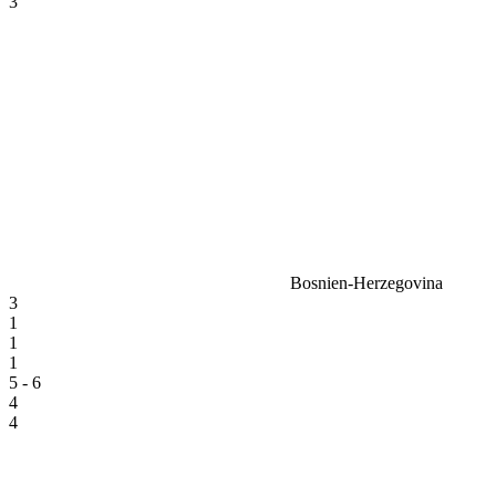
3
Bosnien-Herzegovina
3
1
1
1
5 - 6
4
4