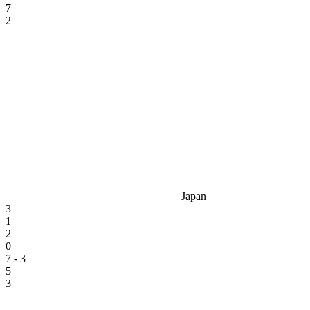
7
2
Japan
3
1
2
0
7 - 3
5
3