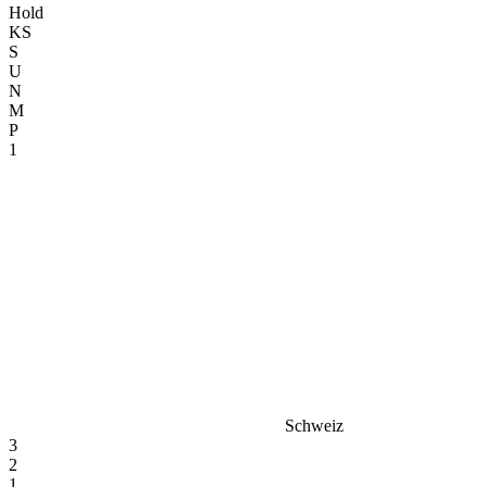
Hold
KS
S
U
N
M
P
1
Schweiz
3
2
1