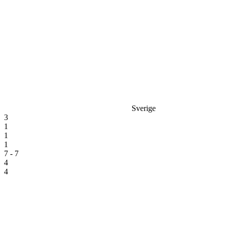
Sverige
3
1
1
1
7 - 7
4
4