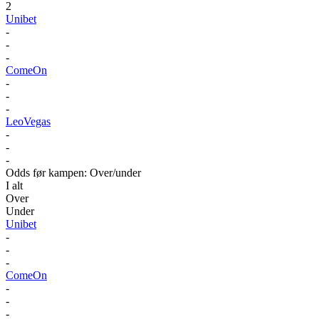
2
Unibet
-
-
-
ComeOn
-
-
-
LeoVegas
-
-
-
Odds før kampen: Over/under
I alt
Over
Under
Unibet
-
-
-
ComeOn
-
-
-