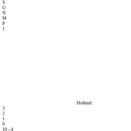
S
U
N
M
P
1
Holland
3
2
1
0
10 - 4