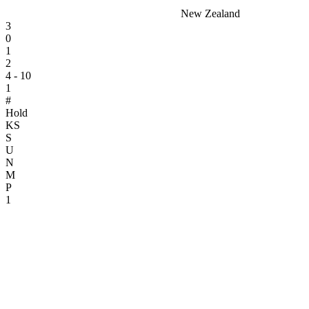
New Zealand
3
0
1
2
4 - 10
1
#
Hold
KS
S
U
N
M
P
1