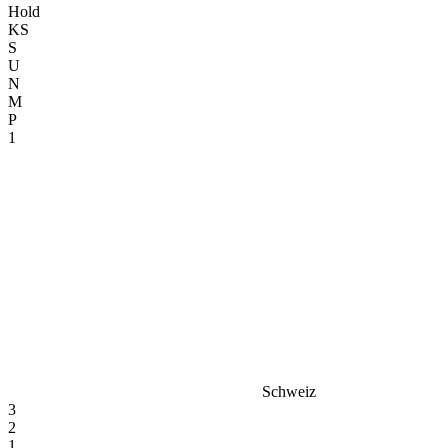
Hold
KS
S
U
N
M
P
1
Schweiz
3
2
1