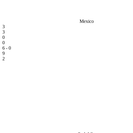
Mexico
3
3
0
0
6 - 0
9
2