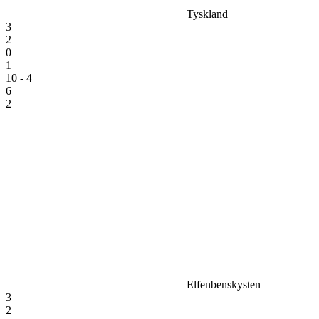
Tyskland
3
2
0
1
10 - 4
6
2
Elfenbenskysten
3
2