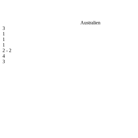
Australien
3
1
1
1
2 - 2
4
3