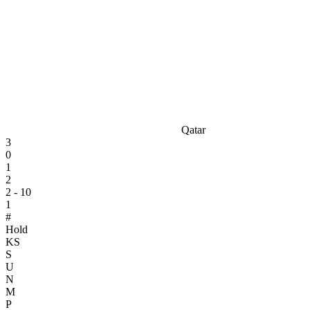
Qatar
3
0
1
2
2 - 10
1
#
Hold
KS
S
U
N
M
P