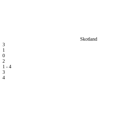
Skotland
3
1
0
2
1 - 4
3
4