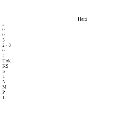
Haiti
3
0
0
3
2 - 8
0
#
Hold
KS
S
U
N
M
P
1