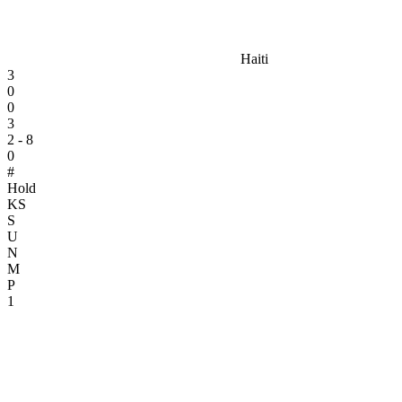
Haiti
3
0
0
3
2 - 8
0
#
Hold
KS
S
U
N
M
P
1