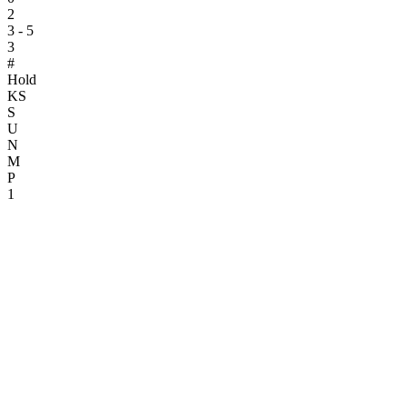
2
3 - 5
3
#
Hold
KS
S
U
N
M
P
1