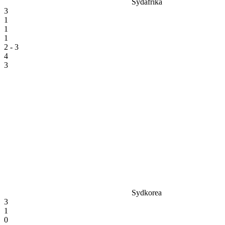
Sydafrika
3
1
1
1
2 - 3
4
3
Sydkorea
3
1
0