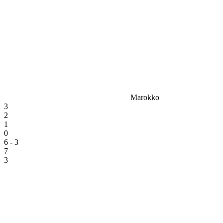
Marokko
3
2
1
0
6 - 3
7
3