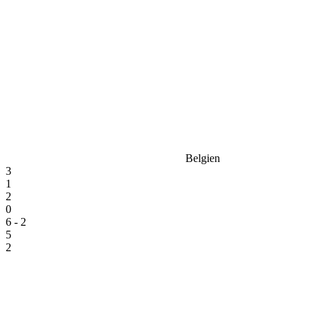
Belgien
3
1
2
0
6 - 2
5
2