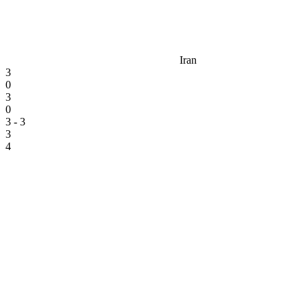
Iran
3
0
3
0
3 - 3
3
4