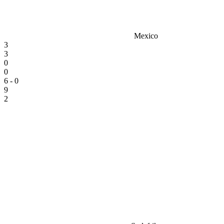
Mexico
3
3
0
0
6 - 0
9
2