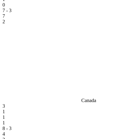
0
7 - 3
7
2
Canada
3
1
1
1
8 - 3
4