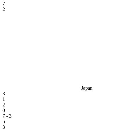
7
2
Japan
3
1
2
0
7 - 3
5
3