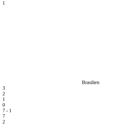
1
Brasilien
3
2
1
0
7 - 1
7
2