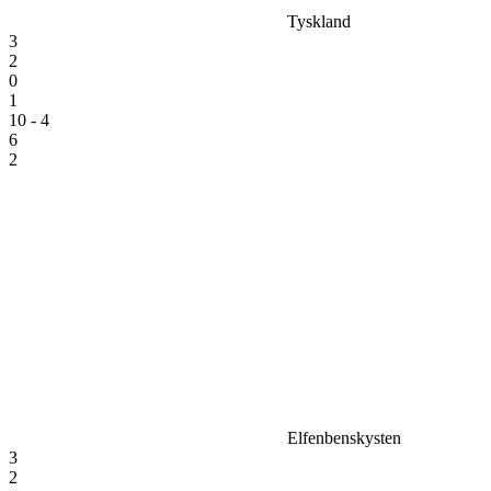
Tyskland
3
2
0
1
10 - 4
6
2
Elfenbenskysten
3
2