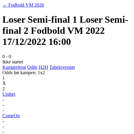
← Fodbold VM 2026
Loser Semi-final 1
Loser Semi-
final 2
Fodbold VM 2022
17/12/2022 16:00
0
-
0
Ikke startet
Kampreferat
Odds
H2H
Tabeloversigt
Odds før kampen: 1x2
1
X
2
Unibet
-
-
-
ComeOn
-
-
-