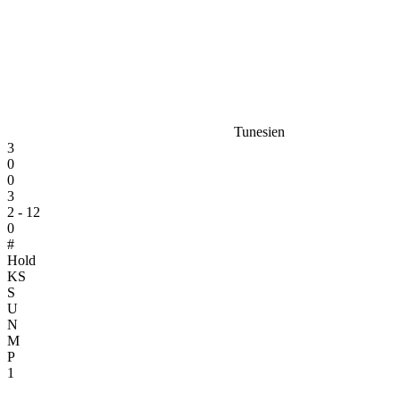
Tunesien
3
0
0
3
2 - 12
0
#
Hold
KS
S
U
N
M
P
1