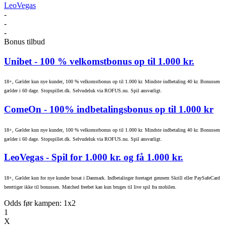
LeoVegas
-
-
-
Bonus tilbud
Unibet
- 100 % velkomstbonus op til 1.000 kr.
18+, Gælder kun nye kunder, 100 % velkomstbonus op til 1.000 kr. Mindste indbetaling 40 kr. Bonussen
gælder i 60 dage. Stopspillet.dk. Selvudeluk via ROFUS.nu. Spil ansvarligt.
ComeOn
- 100% indbetalingsbonus op til 1.000 kr
18+, Gælder kun nye kunder, 100 % velkomstbonus op til 1.000 kr. Mindste indbetaling 40 kr. Bonussen
gælder i 60 dage. Stopspillet.dk. Selvudeluk via ROFUS.nu. Spil ansvarligt.
LeoVegas
- Spil for 1.000 kr. og få 1.000 kr.
18+, Gælder kun for nye kunder bosat i Danmark. Indbetalinger foretaget gennem Skrill eller PaySafeCard
berettiger ikke til bonussen. Matched freebet kan kun bruges til live spil fra mobilen.
Odds før kampen: 1x2
1
X