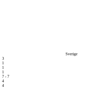
Sverige
3
1
1
1
7 - 7
4
4