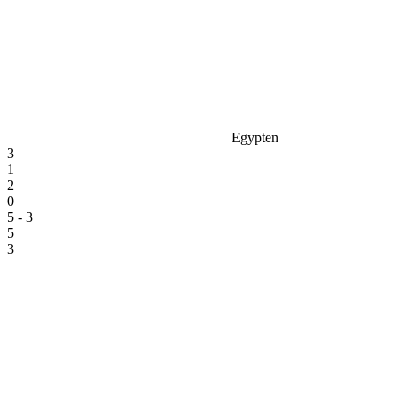
Egypten
3
1
2
0
5 - 3
5
3