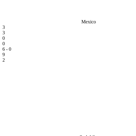
Mexico
3
3
0
0
6 - 0
9
2