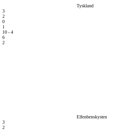
Tyskland
3
2
0
1
10 - 4
6
2
Elfenbenskysten
3
2