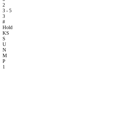
2
3 - 5
3
#
Hold
KS
S
U
N
M
P
1