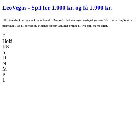
LeoVegas
- Spil for 1.000 kr. og få 1.000 kr.
18+, Gælder kun for nye kunder bosat i Danmark. Indbetalinger foretaget gennem Skrill eller PaySafeCard
berettiger ikke til bonussen. Matched freebet kan kun bruges til live spil fra mobilen.
#
Hold
KS
S
U
N
M
P
1