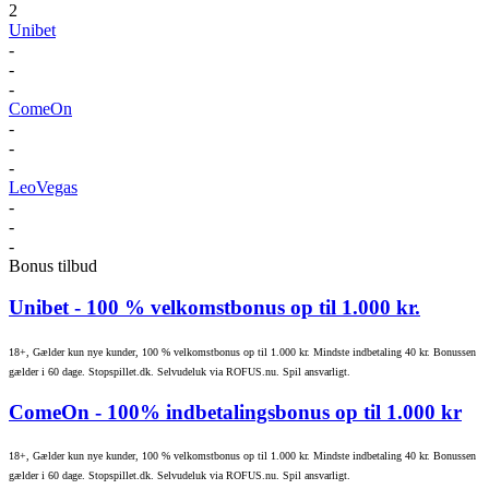
2
Unibet
-
-
-
ComeOn
-
-
-
LeoVegas
-
-
-
Bonus tilbud
Unibet
- 100 % velkomstbonus op til 1.000 kr.
18+, Gælder kun nye kunder, 100 % velkomstbonus op til 1.000 kr. Mindste indbetaling 40 kr. Bonussen
gælder i 60 dage. Stopspillet.dk. Selvudeluk via ROFUS.nu. Spil ansvarligt.
ComeOn
- 100% indbetalingsbonus op til 1.000 kr
18+, Gælder kun nye kunder, 100 % velkomstbonus op til 1.000 kr. Mindste indbetaling 40 kr. Bonussen
gælder i 60 dage. Stopspillet.dk. Selvudeluk via ROFUS.nu. Spil ansvarligt.