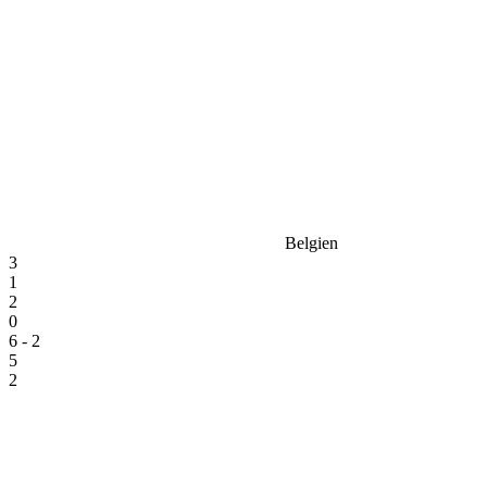
Belgien
3
1
2
0
6 - 2
5
2