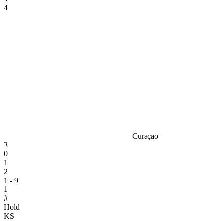
4
Curaçao
3
0
1
2
1 - 9
1
#
Hold
KS