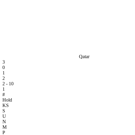
Qatar
3
0
1
2
2 - 10
1
#
Hold
KS
S
U
N
M
P