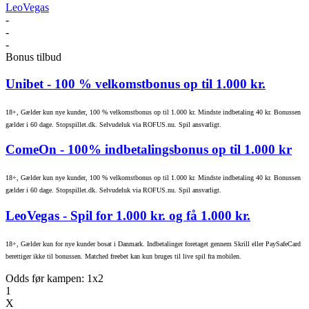
LeoVegas
-
-
-
Bonus tilbud
Unibet
- 100 % velkomstbonus op til 1.000 kr.
18+, Gælder kun nye kunder, 100 % velkomstbonus op til 1.000 kr. Mindste indbetaling 40 kr. Bonussen
gælder i 60 dage. Stopspillet.dk. Selvudeluk via ROFUS.nu. Spil ansvarligt.
ComeOn
- 100% indbetalingsbonus op til 1.000 kr
18+, Gælder kun nye kunder, 100 % velkomstbonus op til 1.000 kr. Mindste indbetaling 40 kr. Bonussen
gælder i 60 dage. Stopspillet.dk. Selvudeluk via ROFUS.nu. Spil ansvarligt.
LeoVegas
- Spil for 1.000 kr. og få 1.000 kr.
18+, Gælder kun for nye kunder bosat i Danmark. Indbetalinger foretaget gennem Skrill eller PaySafeCard
berettiger ikke til bonussen. Matched freebet kan kun bruges til live spil fra mobilen.
Odds før kampen: 1x2
1
X