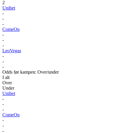
2
Unibet
-
-
-
ComeOn
-
-
-
LeoVegas
-
-
-
Odds før kampen: Over/under
I alt
Over
Under
Unibet
-
-
-
ComeOn
-
-
-