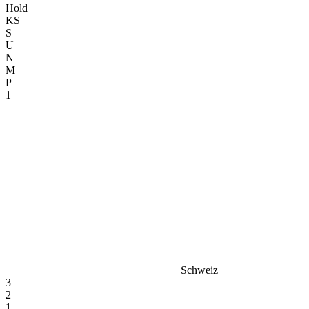
Hold
KS
S
U
N
M
P
1
Schweiz
3
2
1