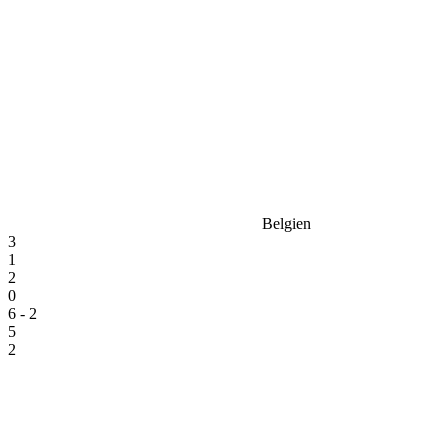
Belgien
3
1
2
0
6 - 2
5
2