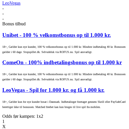
LeoVegas
-
-
-
Bonus tilbud
Unibet
- 100 % velkomstbonus op til 1.000 kr.
18+, Gælder kun nye kunder, 100 % velkomstbonus op til 1.000 kr. Mindste indbetaling 40 kr. Bonussen
gælder i 60 dage. Stopspillet.dk. Selvudeluk via ROFUS.nu. Spil ansvarligt.
ComeOn
- 100% indbetalingsbonus op til 1.000 kr
18+, Gælder kun nye kunder, 100 % velkomstbonus op til 1.000 kr. Mindste indbetaling 40 kr. Bonussen
gælder i 60 dage. Stopspillet.dk. Selvudeluk via ROFUS.nu. Spil ansvarligt.
LeoVegas
- Spil for 1.000 kr. og få 1.000 kr.
18+, Gælder kun for nye kunder bosat i Danmark. Indbetalinger foretaget gennem Skrill eller PaySafeCard
berettiger ikke til bonussen. Matched freebet kan kun bruges til live spil fra mobilen.
Odds før kampen: 1x2
1
X