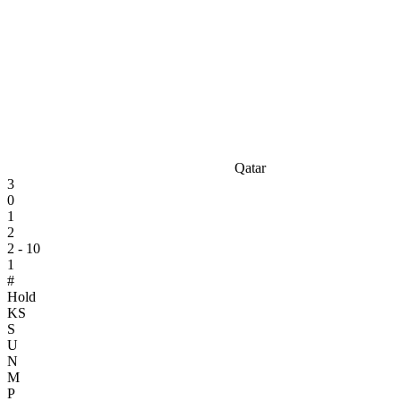
Qatar
3
0
1
2
2 - 10
1
#
Hold
KS
S
U
N
M
P