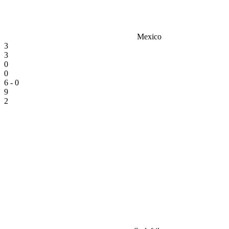
Mexico
3
3
0
0
6 - 0
9
2