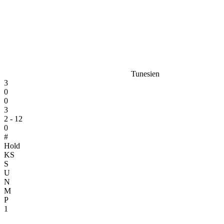
Tunesien
3
0
0
3
2 - 12
0
#
Hold
KS
S
U
N
M
P
1