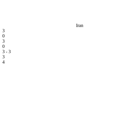
Iran
3
0
3
0
3 - 3
3
4