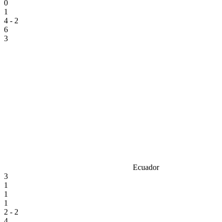
0
1
4 - 2
6
3
Ecuador
3
1
1
1
2 - 2
4