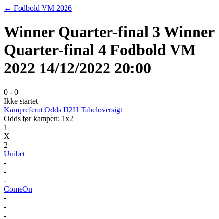
← Fodbold VM 2026
Winner Quarter-final 3
Winner
Quarter-final 4
Fodbold VM
2022
14/12/2022 20:00
0
-
0
Ikke startet
Kampreferat
Odds
H2H
Tabeloversigt
Odds før kampen: 1x2
1
X
2
Unibet
-
-
-
ComeOn
-
-
-