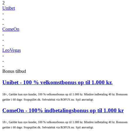
2
Unibet
-
-
-
ComeOn
-
-
-
LeoVegas
-
-
-
Bonus tilbud
Unibet
- 100 % velkomstbonus op til 1.000 kr.
18+, Gælder kun nye kunder, 100 % velkomstbonus op til 1.000 kr. Mindste indbetaling 40 kr. Bonussen
gælder i 60 dage. Stopspillet.dk. Selvudeluk via ROFUS.nu. Spil ansvarligt.
ComeOn
- 100% indbetalingsbonus op til 1.000 kr
18+, Gælder kun nye kunder, 100 % velkomstbonus op til 1.000 kr. Mindste indbetaling 40 kr. Bonussen
gælder i 60 dage. Stopspillet.dk. Selvudeluk via ROFUS.nu. Spil ansvarligt.