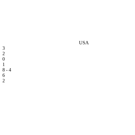
USA
3
2
0
1
8 - 4
6
2