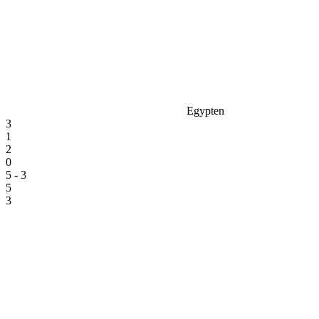
Egypten
3
1
2
0
5 - 3
5
3