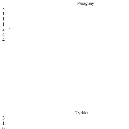
Paraguay
3
1
1
1
2 - 4
4
4
Tyrkiet
3
1
0