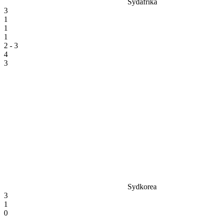
Sydafrika
3
1
1
1
2 - 3
4
3
Sydkorea
3
1
0