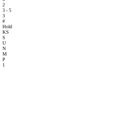
2
3 - 5
3
#
Hold
KS
S
U
N
M
P
1