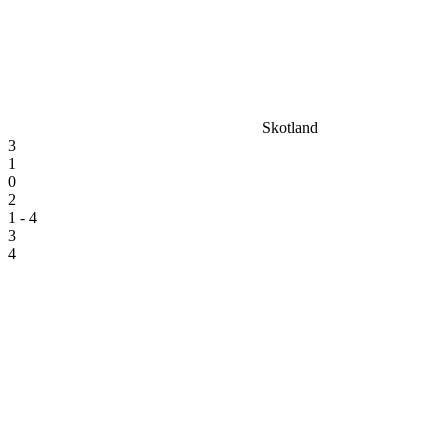
Skotland
3
1
0
2
1 - 4
3
4