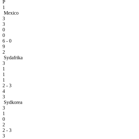
P
1
Mexico
3
3
0
0
6 - 0
9
2
Sydafrika
3
1
1
1
2 - 3
4
3
Sydkorea
3
1
0
2
2 - 3
3