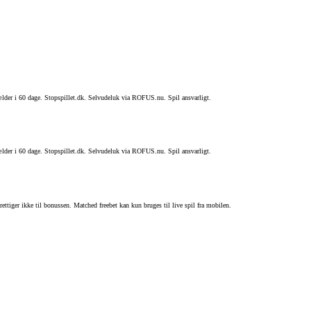
der i 60 dage. Stopspillet.dk. Selvudeluk via ROFUS.nu. Spil ansvarligt.
der i 60 dage. Stopspillet.dk. Selvudeluk via ROFUS.nu. Spil ansvarligt.
ttiger ikke til bonussen. Matched freebet kan kun bruges til live spil fra mobilen.