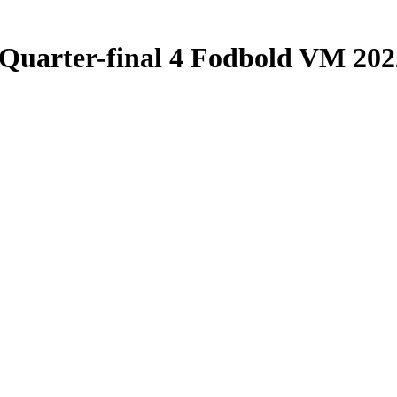
Quarter-final 4
Fodbold VM 20