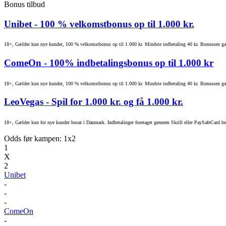
Bonus tilbud
Unibet
- 100 % velkomstbonus op til 1.000 kr.
18+, Gælder kun nye kunder, 100 % velkomstbonus op til 1.000 kr. Mindste indbetaling 40 kr. Bonussen gæl
ComeOn
- 100% indbetalingsbonus op til 1.000 kr
18+, Gælder kun nye kunder, 100 % velkomstbonus op til 1.000 kr. Mindste indbetaling 40 kr. Bonussen gæl
LeoVegas
- Spil for 1.000 kr. og få 1.000 kr.
18+, Gælder kun for nye kunder bosat i Danmark. Indbetalinger foretaget gennem Skrill eller PaySafeCard bere
Odds før kampen: 1x2
1
X
2
Unibet
-
-
-
ComeOn
-