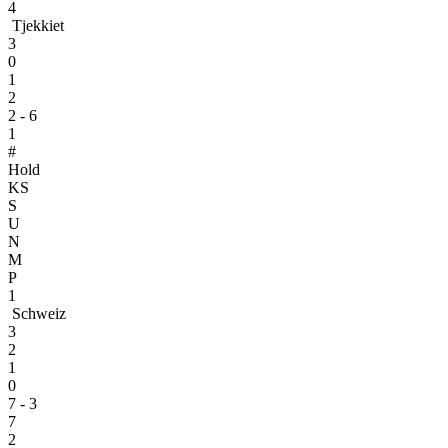
4
Tjekkiet
3
0
1
2
2 - 6
1
#
Hold
KS
S
U
N
M
P
1
Schweiz
3
2
1
0
7 - 3
7
2