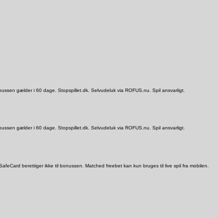
ussen gælder i 60 dage. Stopspillet.dk. Selvudeluk via ROFUS.nu. Spil ansvarligt.
ussen gælder i 60 dage. Stopspillet.dk. Selvudeluk via ROFUS.nu. Spil ansvarligt.
feCard berettiger ikke til bonussen. Matched freebet kan kun bruges til live spil fra mobilen.