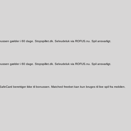
ussen gælder i 60 dage. Stopspillet.dk. Selvudeluk via ROFUS.nu. Spil ansvarligt.
ussen gælder i 60 dage. Stopspillet.dk. Selvudeluk via ROFUS.nu. Spil ansvarligt.
feCard berettiger ikke til bonussen. Matched freebet kan kun bruges til live spil fra mobilen.