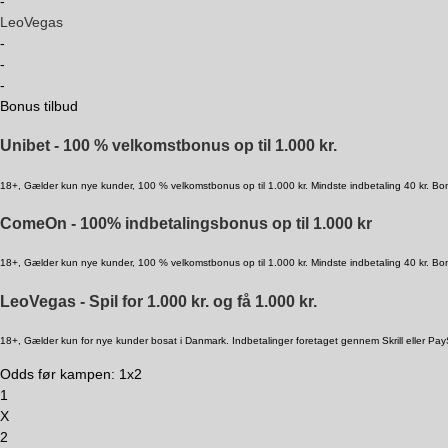
-
LeoVegas
-
-
-
Bonus tilbud
Unibet
- 100 % velkomstbonus op til 1.000 kr.
18+, Gælder kun nye kunder, 100 % velkomstbonus op til 1.000 kr. Mindste indbetaling 40 kr. Bon
ComeOn
- 100% indbetalingsbonus op til 1.000 kr
18+, Gælder kun nye kunder, 100 % velkomstbonus op til 1.000 kr. Mindste indbetaling 40 kr. Bon
LeoVegas
- Spil for 1.000 kr. og få 1.000 kr.
18+, Gælder kun for nye kunder bosat i Danmark. Indbetalinger foretaget gennem Skrill eller PaySa
Odds før kampen: 1x2
1
X
2