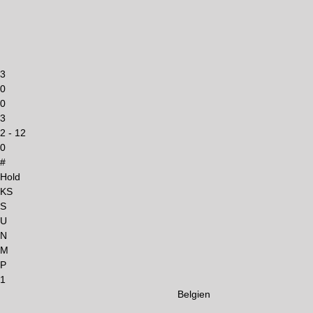
3
0
0
3
2 - 12
0
#
Hold
KS
S
U
N
M
P
1
Belgien