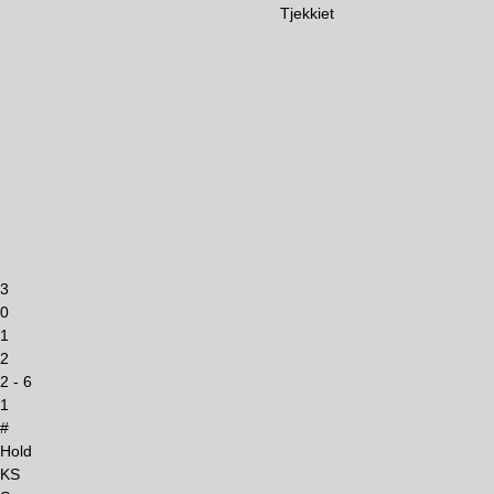
Tjekkiet
3
0
1
2
2 - 6
1
#
Hold
KS