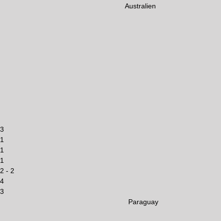
Australien
3
1
1
1
2 - 2
4
3
Paraguay