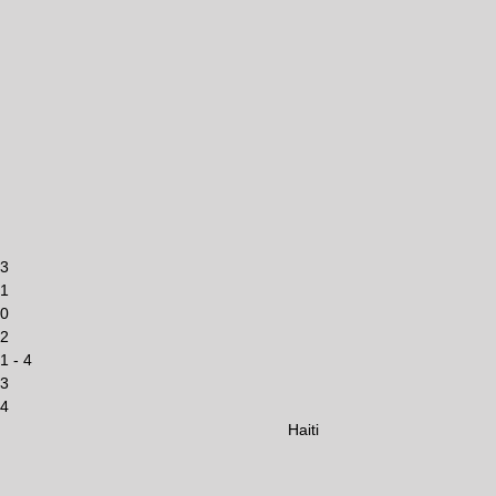
3
1
0
2
1 - 4
3
4
Haiti