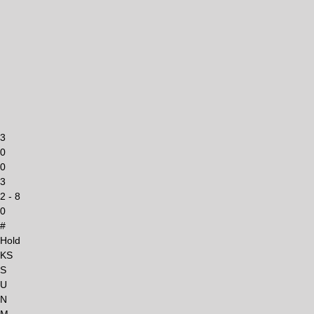
3
0
0
3
2 - 8
0
#
Hold
KS
S
U
N