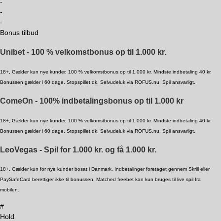
-
-
-
Bonus tilbud
Unibet
- 100 % velkomstbonus op til 1.000 kr.
18+, Gælder kun nye kunder, 100 % velkomstbonus op til 1.000 kr. Mindste indbetaling 40 kr.
Bonussen gælder i 60 dage. Stopspillet.dk. Selvudeluk via ROFUS.nu. Spil ansvarligt.
ComeOn
- 100% indbetalingsbonus op til 1.000 kr
18+, Gælder kun nye kunder, 100 % velkomstbonus op til 1.000 kr. Mindste indbetaling 40 kr.
Bonussen gælder i 60 dage. Stopspillet.dk. Selvudeluk via ROFUS.nu. Spil ansvarligt.
LeoVegas
- Spil for 1.000 kr. og få 1.000 kr.
18+, Gælder kun for nye kunder bosat i Danmark. Indbetalinger foretaget gennem Skrill eller
PaySafeCard berettiger ikke til bonussen. Matched freebet kan kun bruges til live spil fra
mobilen.
#
Hold