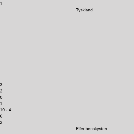
1
Tyskland
3
2
0
1
10 - 4
6
2
Elfenbenskysten