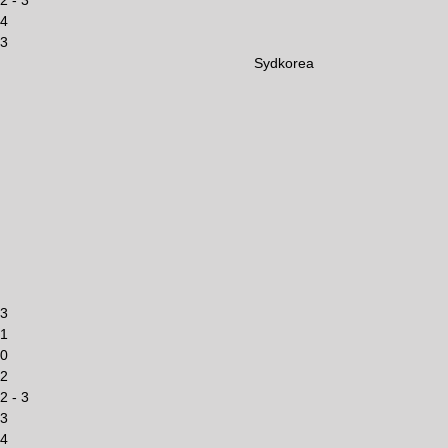
2 - 3
4
3
Sydkorea
3
1
0
2
2 - 3
3
4