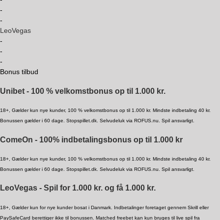
-
-
LeoVegas
-
-
-
Bonus tilbud
Unibet
- 100 % velkomstbonus op til 1.000 kr.
18+, Gælder kun nye kunder, 100 % velkomstbonus op til 1.000 kr. Mindste indbetaling 40 kr.
Bonussen gælder i 60 dage. Stopspillet.dk. Selvudeluk via ROFUS.nu. Spil ansvarligt.
ComeOn
- 100% indbetalingsbonus op til 1.000 kr
18+, Gælder kun nye kunder, 100 % velkomstbonus op til 1.000 kr. Mindste indbetaling 40 kr.
Bonussen gælder i 60 dage. Stopspillet.dk. Selvudeluk via ROFUS.nu. Spil ansvarligt.
LeoVegas
- Spil for 1.000 kr. og få 1.000 kr.
18+, Gælder kun for nye kunder bosat i Danmark. Indbetalinger foretaget gennem Skrill eller
PaySafeCard berettiger ikke til bonussen. Matched freebet kan kun bruges til live spil fra