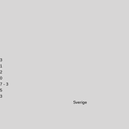
3
1
2
0
7 - 3
5
3
Sverige