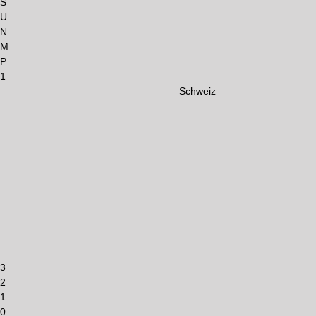
S
U
N
M
P
1
Schweiz
3
2
1
0