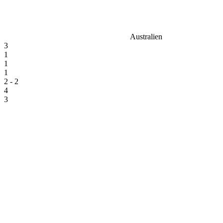
Australien
3
1
1
1
2 - 2
4
3