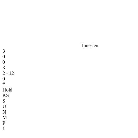
Tunesien
3
0
0
3
2 - 12
0
#
Hold
KS
S
U
N
M
P
1