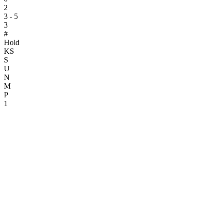
2
3 - 5
3
#
Hold
KS
S
U
N
M
P
1