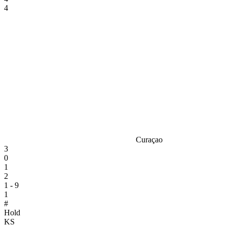
4
Curaçao
3
0
1
2
1 - 9
1
#
Hold
KS