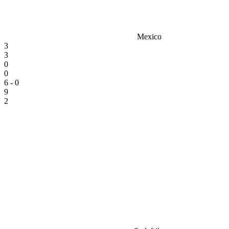
Mexico
3
3
0
0
6 - 0
9
2