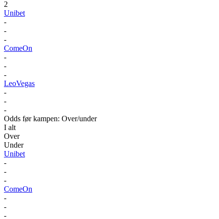
2
Unibet
-
-
-
ComeOn
-
-
-
LeoVegas
-
-
-
Odds før kampen: Over/under
I alt
Over
Under
Unibet
-
-
-
ComeOn
-
-
-