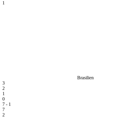
1
Brasilien
3
2
1
0
7 - 1
7
2