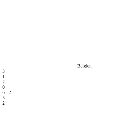
Belgien
3
1
2
0
6 - 2
5
2