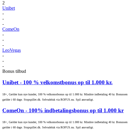
2
Unibet
-
-
-
ComeOn
-
-
-
LeoVegas
-
-
-
Bonus tilbud
Unibet
- 100 % velkomstbonus op til 1.000 kr.
18+, Gælder kun nye kunder, 100 % velkomstbonus op til 1.000 kr. Mindste indbetaling 40 kr. Bonussen
gælder i 60 dage. Stopspillet.dk. Selvudeluk via ROFUS.nu. Spil ansvarligt.
ComeOn
- 100% indbetalingsbonus op til 1.000 kr
18+, Gælder kun nye kunder, 100 % velkomstbonus op til 1.000 kr. Mindste indbetaling 40 kr. Bonussen
gælder i 60 dage. Stopspillet.dk. Selvudeluk via ROFUS.nu. Spil ansvarligt.