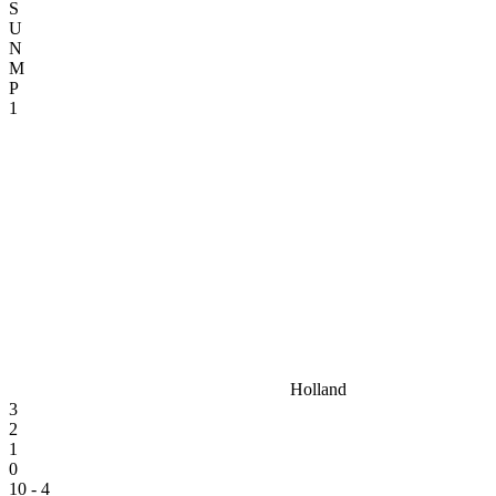
S
U
N
M
P
1
Holland
3
2
1
0
10 - 4