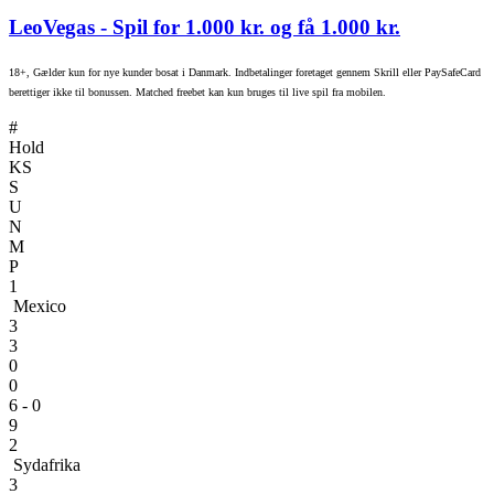
LeoVegas
- Spil for 1.000 kr. og få 1.000 kr.
18+, Gælder kun for nye kunder bosat i Danmark. Indbetalinger foretaget gennem Skrill eller PaySafeCard
berettiger ikke til bonussen. Matched freebet kan kun bruges til live spil fra mobilen.
#
Hold
KS
S
U
N
M
P
1
Mexico
3
3
0
0
6 - 0
9
2
Sydafrika
3