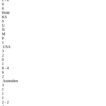
0
#
Hold
KS
S
U
N
M
P
1
USA
3
2
0
1
8 - 4
6
2
Australien
3
1
1
1
2 - 2