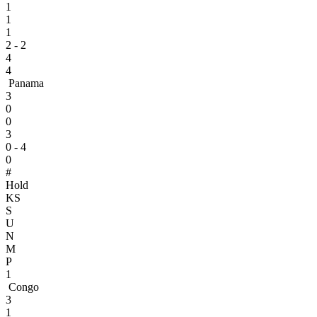
1
1
1
2 - 2
4
4
Panama
3
0
0
3
0 - 4
0
#
Hold
KS
S
U
N
M
P
1
Congo
3
1