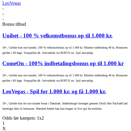
LeoVegas
-
-
-
Bonus tilbud
Unibet
- 100 % velkomstbonus op til 1.000 kr.
18+, Gælder kun nye kunder, 100 % velkomstbonus op til 1.000 kr. Mindste indbetaling 40 kr. Bonussen
gælder i 60 dage. Stopspillet.dk. Selvudeluk via ROFUS.nu. Spil ansvarligt.
ComeOn
- 100% indbetalingsbonus op til 1.000 kr
18+, Gælder kun nye kunder, 100 % velkomstbonus op til 1.000 kr. Mindste indbetaling 40 kr. Bonussen
gælder i 60 dage. Stopspillet.dk. Selvudeluk via ROFUS.nu. Spil ansvarligt.
LeoVegas
- Spil for 1.000 kr. og få 1.000 kr.
18+, Gælder kun for nye kunder bosat i Danmark. Indbetalinger foretaget gennem Skrill eller PaySafeCard
berettiger ikke til bonussen. Matched freebet kan kun bruges til live spil fra mobilen.
Odds før kampen: 1x2
1
X