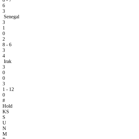
6
3
Senegal
3
1
0
2
8 - 6
3
4
Irak
3
0
0
3
1 - 12
0
#
Hold
KS
S
U
N
M