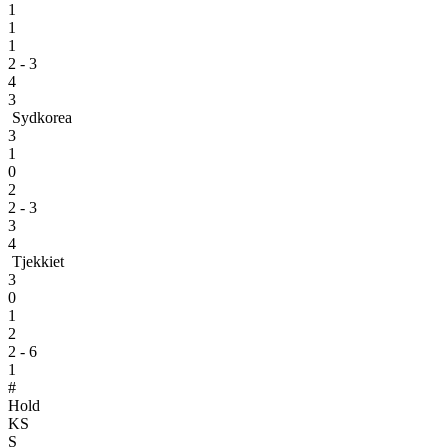
1
1
1
2 - 3
4
3
Sydkorea
3
1
0
2
2 - 3
3
4
Tjekkiet
3
0
1
2
2 - 6
1
#
Hold
KS
S