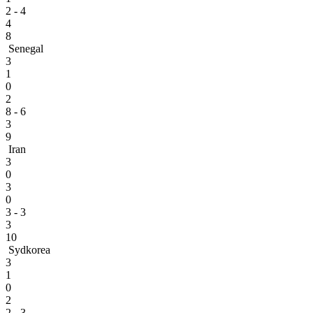
2 - 4
4
8
Senegal
3
1
0
2
8 - 6
3
9
Iran
3
0
3
0
3 - 3
3
10
Sydkorea
3
1
0
2
2 - 3