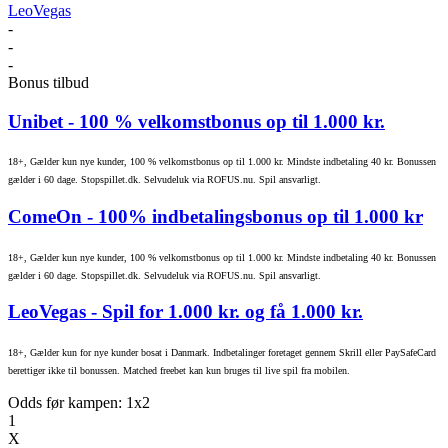
LeoVegas
-
-
-
Bonus tilbud
Unibet
- 100 % velkomstbonus op til 1.000 kr.
18+, Gælder kun nye kunder, 100 % velkomstbonus op til 1.000 kr. Mindste indbetaling 40 kr. Bonussen
gælder i 60 dage. Stopspillet.dk. Selvudeluk via ROFUS.nu. Spil ansvarligt.
ComeOn
- 100% indbetalingsbonus op til 1.000 kr
18+, Gælder kun nye kunder, 100 % velkomstbonus op til 1.000 kr. Mindste indbetaling 40 kr. Bonussen
gælder i 60 dage. Stopspillet.dk. Selvudeluk via ROFUS.nu. Spil ansvarligt.
LeoVegas
- Spil for 1.000 kr. og få 1.000 kr.
18+, Gælder kun for nye kunder bosat i Danmark. Indbetalinger foretaget gennem Skrill eller PaySafeCard
berettiger ikke til bonussen. Matched freebet kan kun bruges til live spil fra mobilen.
Odds før kampen: 1x2
1
X