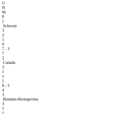
U
N
M
P
1
Schweiz
3
2
1
0
7 - 3
7
2
Canada
3
1
1
1
8 - 3
4
3
Bosnien-Herzegovina
3
1
1