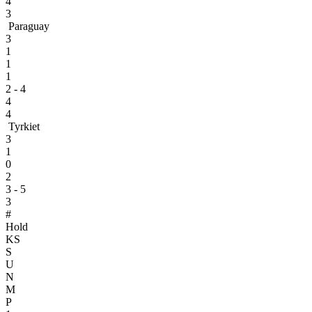
4
3
Paraguay
3
1
1
1
2 - 4
4
4
Tyrkiet
3
1
0
2
3 - 5
3
#
Hold
KS
S
U
N
M
P