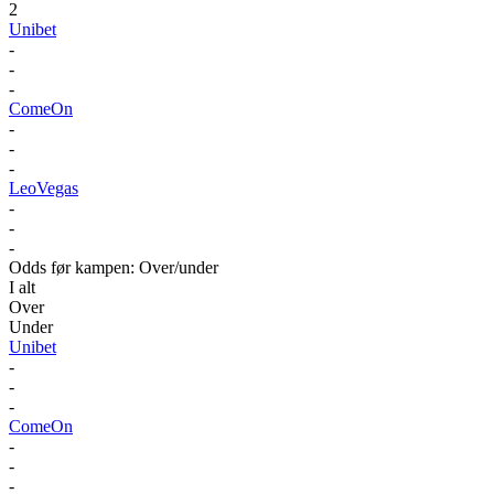
2
Unibet
-
-
-
ComeOn
-
-
-
LeoVegas
-
-
-
Odds før kampen: Over/under
I alt
Over
Under
Unibet
-
-
-
ComeOn
-
-
-