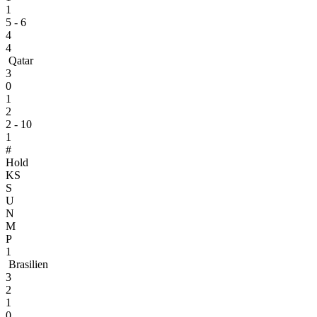
1
5 - 6
4
4
Qatar
3
0
1
2
2 - 10
1
#
Hold
KS
S
U
N
M
P
1
Brasilien
3
2
1
0