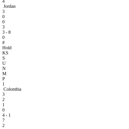
4
Jordan
3
0
0
3
3 - 8
0
#
Hold
KS
S
U
N
M
P
1
Colombia
3
2
1
0
4 - 1
7
2