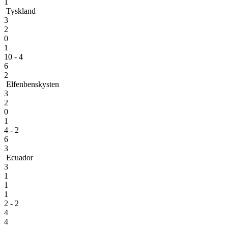
1
Tyskland
3
2
0
1
10 - 4
6
2
Elfenbenskysten
3
2
0
1
4 - 2
6
3
Ecuador
3
1
1
1
2 - 2
4
4