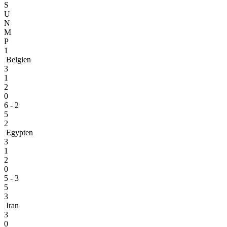
S
U
N
M
P
1
Belgien
3
1
2
0
6 - 2
5
2
Egypten
3
1
2
0
5 - 3
5
3
Iran
3
0