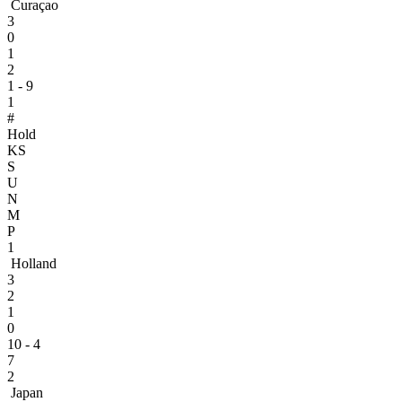
Curaçao
3
0
1
2
1 - 9
1
#
Hold
KS
S
U
N
M
P
1
Holland
3
2
1
0
10 - 4
7
2
Japan