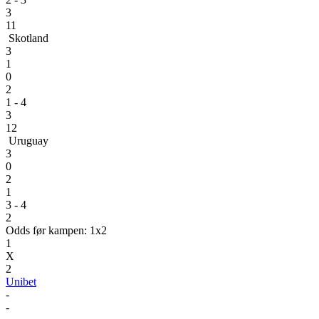
3
11
Skotland
3
1
0
2
1 - 4
3
12
Uruguay
3
0
2
1
3 - 4
2
Odds før kampen: 1x2
1
X
2
Unibet
-
-