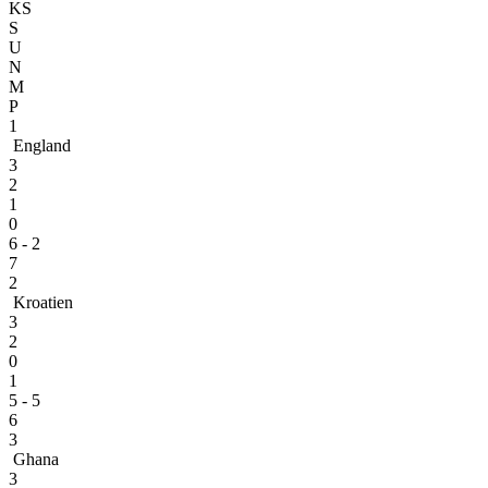
KS
S
U
N
M
P
1
England
3
2
1
0
6 - 2
7
2
Kroatien
3
2
0
1
5 - 5
6
3
Ghana
3