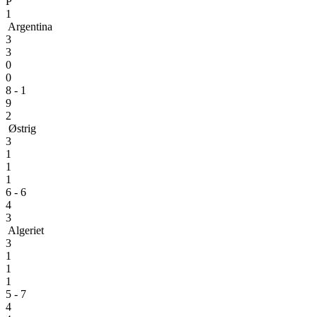
P
1
Argentina
3
3
0
0
8 - 1
9
2
Østrig
3
1
1
1
6 - 6
4
3
Algeriet
3
1
1
1
5 - 7
4