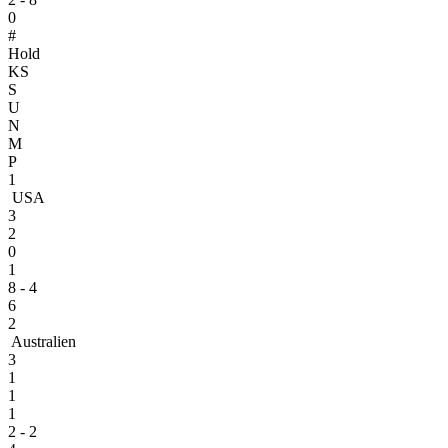
0
#
Hold
KS
S
U
N
M
P
1
USA
3
2
0
1
8 - 4
6
2
Australien
3
1
1
1
2 - 2