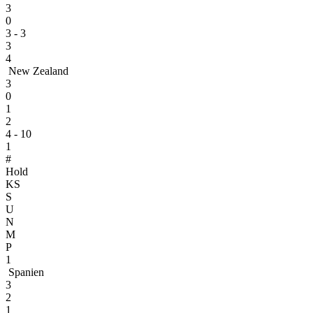
3
0
3 - 3
3
4
New Zealand
3
0
1
2
4 - 10
1
#
Hold
KS
S
U
N
M
P
1
Spanien
3
2
1