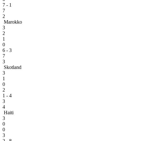
7 - 1
7
2
Marokko
3
2
1
0
6 - 3
7
3
Skotland
3
1
0
2
1 - 4
3
4
Haiti
3
0
0
3
2 - 8