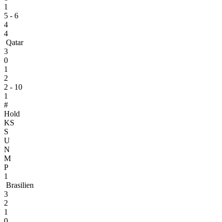
1
5 - 6
4
4
Qatar
3
0
1
2
2 - 10
1
#
Hold
KS
S
U
N
M
P
1
Brasilien
3
2
1
0