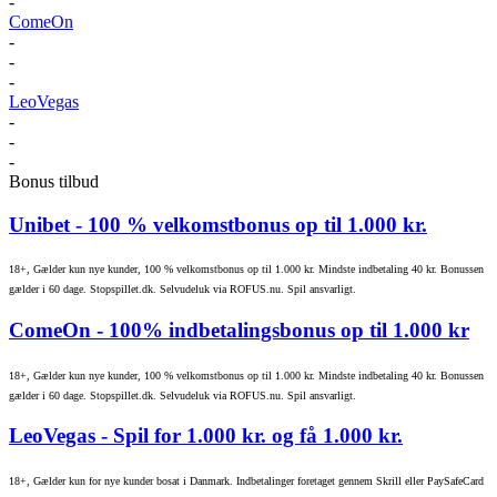
-
ComeOn
-
-
-
LeoVegas
-
-
-
Bonus tilbud
Unibet
- 100 % velkomstbonus op til 1.000 kr.
18+, Gælder kun nye kunder, 100 % velkomstbonus op til 1.000 kr. Mindste indbetaling 40 kr. Bonussen
gælder i 60 dage. Stopspillet.dk. Selvudeluk via ROFUS.nu. Spil ansvarligt.
ComeOn
- 100% indbetalingsbonus op til 1.000 kr
18+, Gælder kun nye kunder, 100 % velkomstbonus op til 1.000 kr. Mindste indbetaling 40 kr. Bonussen
gælder i 60 dage. Stopspillet.dk. Selvudeluk via ROFUS.nu. Spil ansvarligt.
LeoVegas
- Spil for 1.000 kr. og få 1.000 kr.
18+, Gælder kun for nye kunder bosat i Danmark. Indbetalinger foretaget gennem Skrill eller PaySafeCard