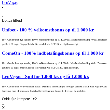
LeoVegas
-
-
-
Bonus tilbud
Unibet
- 100 % velkomstbonus op til 1.000 kr.
18+, Gælder kun nye kunder, 100 % velkomstbonus op til 1.000 kr. Mindste indbetaling 40 kr. Bonussen
gælder i 60 dage. Stopspillet.dk. Selvudeluk via ROFUS.nu. Spil ansvarligt.
ComeOn
- 100% indbetalingsbonus op til 1.000 kr
18+, Gælder kun nye kunder, 100 % velkomstbonus op til 1.000 kr. Mindste indbetaling 40 kr. Bonussen
gælder i 60 dage. Stopspillet.dk. Selvudeluk via ROFUS.nu. Spil ansvarligt.
LeoVegas
- Spil for 1.000 kr. og få 1.000 kr.
18+, Gælder kun for nye kunder bosat i Danmark. Indbetalinger foretaget gennem Skrill eller PaySafeCard
berettiger ikke til bonussen. Matched freebet kan kun bruges til live spil fra mobilen.
Odds før kampen: 1x2
1
X