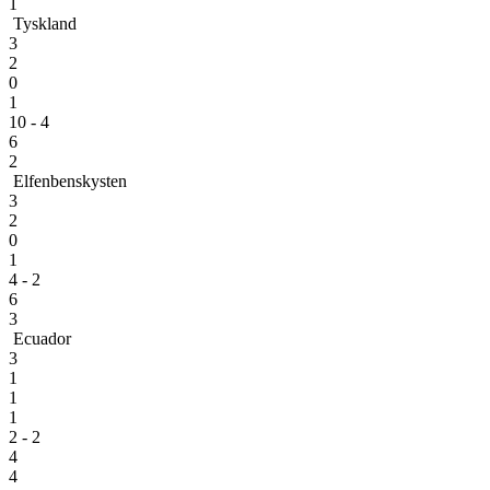
1
Tyskland
3
2
0
1
10 - 4
6
2
Elfenbenskysten
3
2
0
1
4 - 2
6
3
Ecuador
3
1
1
1
2 - 2
4
4