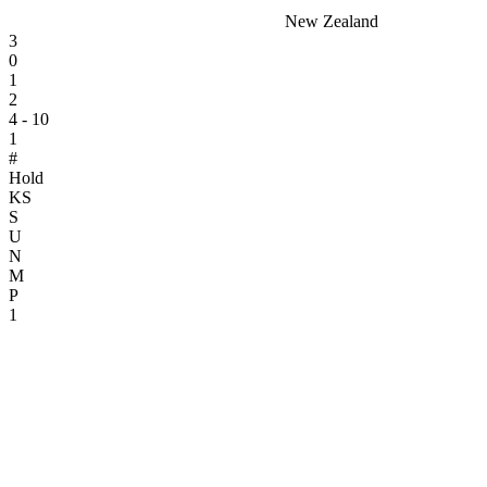
New Zealand
3
0
1
2
4 - 10
1
#
Hold
KS
S
U
N
M
P
1