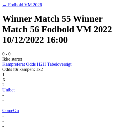
← Fodbold VM 2026
Winner Match 55
Winner
Match 56
Fodbold VM 2022
10/12/2022 16:00
0
-
0
Ikke startet
Kampreferat
Odds
H2H
Tabeloversigt
Odds før kampen: 1x2
1
X
2
Unibet
-
-
-
ComeOn
-
-
-