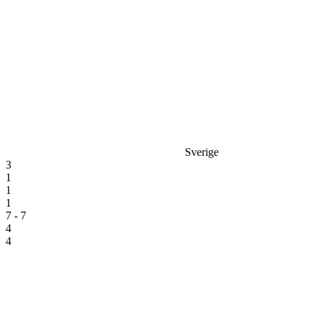
Sverige
3
1
1
1
7 - 7
4
4