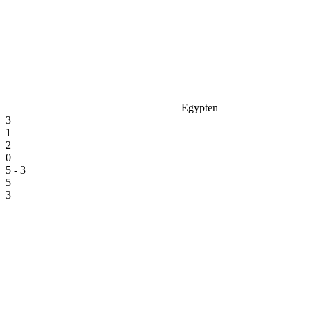
Egypten
3
1
2
0
5 - 3
5
3