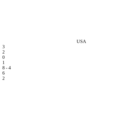
USA
3
2
0
1
8 - 4
6
2