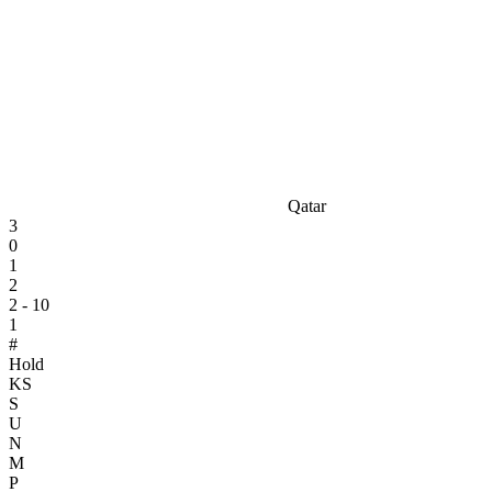
Qatar
3
0
1
2
2 - 10
1
#
Hold
KS
S
U
N
M
P