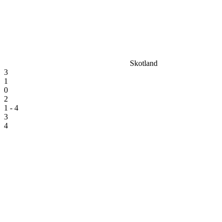
Skotland
3
1
0
2
1 - 4
3
4