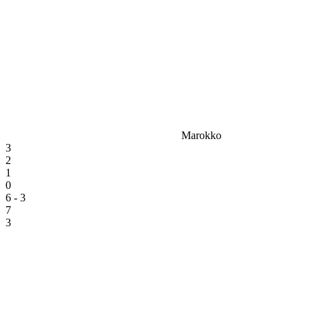
Marokko
3
2
1
0
6 - 3
7
3