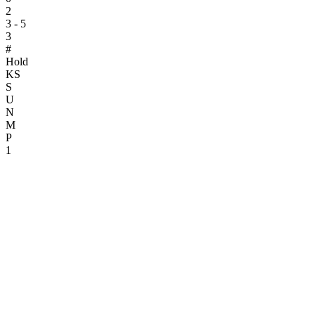
2
3 - 5
3
#
Hold
KS
S
U
N
M
P
1