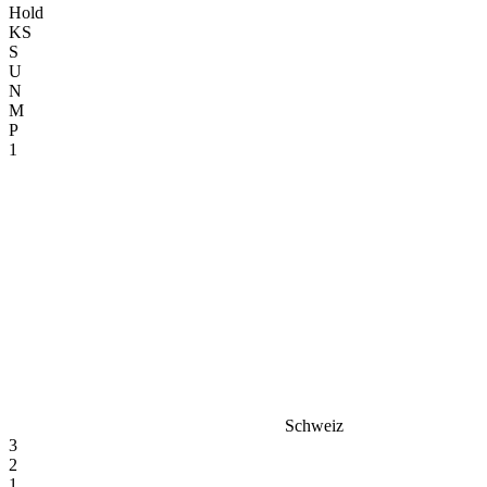
Hold
KS
S
U
N
M
P
1
Schweiz
3
2
1