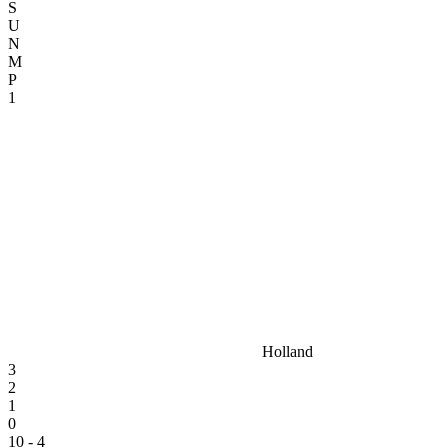
S
U
N
M
P
1
Holland
3
2
1
0
10 - 4