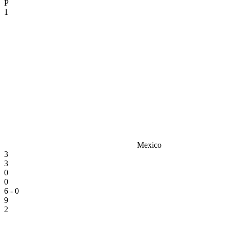
P
1
Mexico
3
3
0
0
6 - 0
9
2