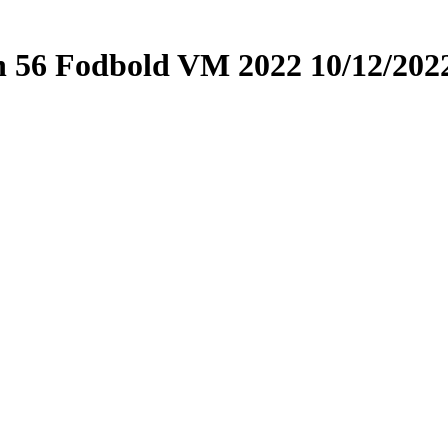
 56
Fodbold VM 2022
10/12/202