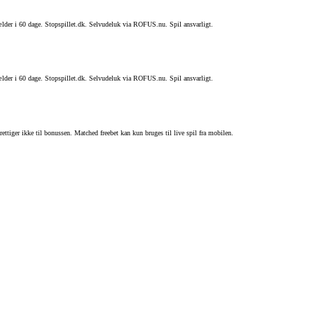
der i 60 dage. Stopspillet.dk. Selvudeluk via ROFUS.nu. Spil ansvarligt.
der i 60 dage. Stopspillet.dk. Selvudeluk via ROFUS.nu. Spil ansvarligt.
ttiger ikke til bonussen. Matched freebet kan kun bruges til live spil fra mobilen.