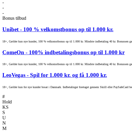
-
-
-
Bonus tilbud
Unibet
- 100 % velkomstbonus op til 1.000 kr.
18+, Gælder kun nye kunder, 100 % velkomstbonus op til 1.000 kr. Mindste indbetaling 40 kr. Bonussen gæl
ComeOn
- 100% indbetalingsbonus op til 1.000 kr
18+, Gælder kun nye kunder, 100 % velkomstbonus op til 1.000 kr. Mindste indbetaling 40 kr. Bonussen gæl
LeoVegas
- Spil for 1.000 kr. og få 1.000 kr.
18+, Gælder kun for nye kunder bosat i Danmark. Indbetalinger foretaget gennem Skrill eller PaySafeCard bere
#
Hold
KS
S
U
N
M