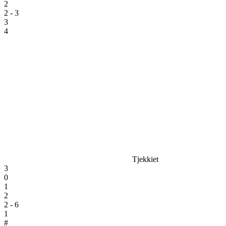
2
2 - 3
3
4
Tjekkiet
3
0
1
2
2 - 6
1
#