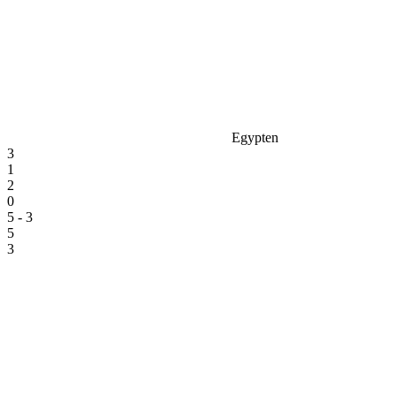
Egypten
3
1
2
0
5 - 3
5
3