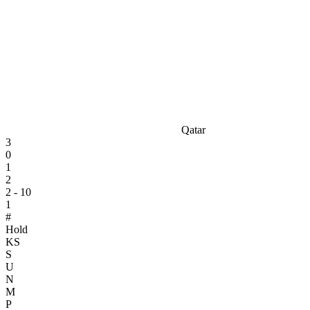
Qatar
3
0
1
2
2 - 10
1
#
Hold
KS
S
U
N
M
P