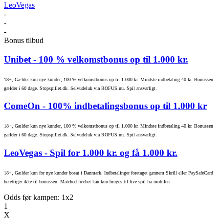
LeoVegas
-
-
-
Bonus tilbud
Unibet
- 100 % velkomstbonus op til 1.000 kr.
18+, Gælder kun nye kunder, 100 % velkomstbonus op til 1.000 kr. Mindste indbetaling 40 kr. Bonussen
gælder i 60 dage. Stopspillet.dk. Selvudeluk via ROFUS.nu. Spil ansvarligt.
ComeOn
- 100% indbetalingsbonus op til 1.000 kr
18+, Gælder kun nye kunder, 100 % velkomstbonus op til 1.000 kr. Mindste indbetaling 40 kr. Bonussen
gælder i 60 dage. Stopspillet.dk. Selvudeluk via ROFUS.nu. Spil ansvarligt.
LeoVegas
- Spil for 1.000 kr. og få 1.000 kr.
18+, Gælder kun for nye kunder bosat i Danmark. Indbetalinger foretaget gennem Skrill eller PaySafeCard
berettiger ikke til bonussen. Matched freebet kan kun bruges til live spil fra mobilen.
Odds før kampen: 1x2
1
X