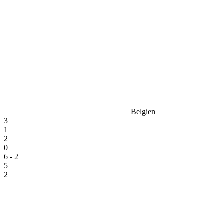
Belgien
3
1
2
0
6 - 2
5
2