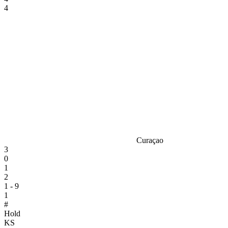
4
Curaçao
3
0
1
2
1 - 9
1
#
Hold
KS