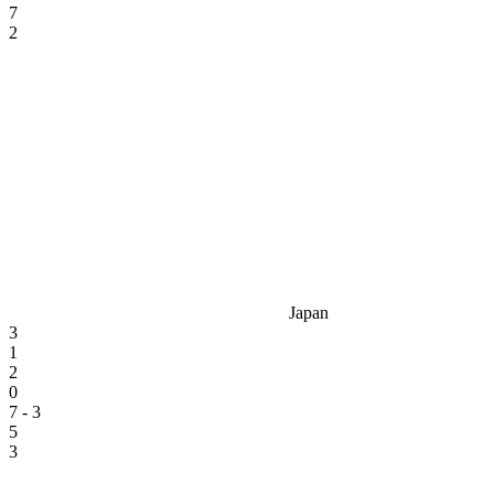
7
2
Japan
3
1
2
0
7 - 3
5
3