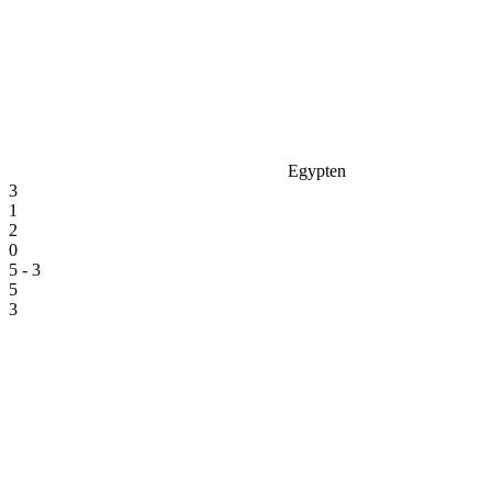
Egypten
3
1
2
0
5 - 3
5
3