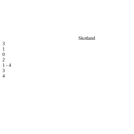
Skotland
3
1
0
2
1 - 4
3
4