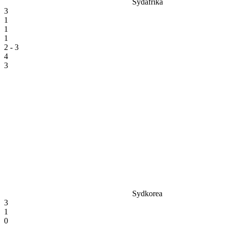
Sydafrika
3
1
1
1
2 - 3
4
3
Sydkorea
3
1
0