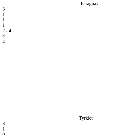
Paraguay
3
1
1
1
2 - 4
4
4
Tyrkiet
3
1
0