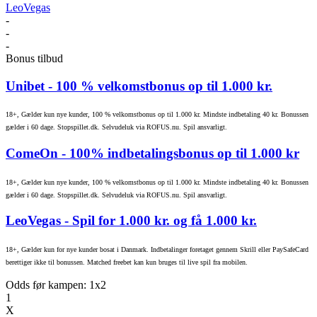
LeoVegas
-
-
-
Bonus tilbud
Unibet
- 100 % velkomstbonus op til 1.000 kr.
18+, Gælder kun nye kunder, 100 % velkomstbonus op til 1.000 kr. Mindste indbetaling 40 kr. Bonussen
gælder i 60 dage. Stopspillet.dk. Selvudeluk via ROFUS.nu. Spil ansvarligt.
ComeOn
- 100% indbetalingsbonus op til 1.000 kr
18+, Gælder kun nye kunder, 100 % velkomstbonus op til 1.000 kr. Mindste indbetaling 40 kr. Bonussen
gælder i 60 dage. Stopspillet.dk. Selvudeluk via ROFUS.nu. Spil ansvarligt.
LeoVegas
- Spil for 1.000 kr. og få 1.000 kr.
18+, Gælder kun for nye kunder bosat i Danmark. Indbetalinger foretaget gennem Skrill eller PaySafeCard
berettiger ikke til bonussen. Matched freebet kan kun bruges til live spil fra mobilen.
Odds før kampen: 1x2
1
X