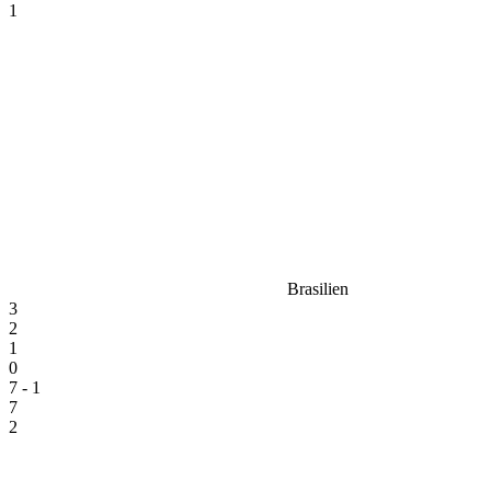
1
Brasilien
3
2
1
0
7 - 1
7
2