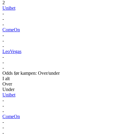
2
Unibet
-
-
-
ComeOn
-
-
-
LeoVegas
-
-
-
Odds før kampen: Over/under
I alt
Over
Under
Unibet
-
-
-
ComeOn
-
-
-