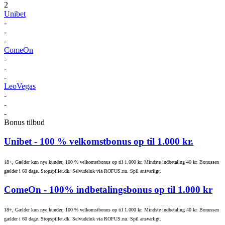
2
Unibet
-
-
-
ComeOn
-
-
-
LeoVegas
-
-
-
Bonus tilbud
Unibet
- 100 % velkomstbonus op til 1.000 kr.
18+, Gælder kun nye kunder, 100 % velkomstbonus op til 1.000 kr. Mindste indbetaling 40 kr. Bonussen
gælder i 60 dage. Stopspillet.dk. Selvudeluk via ROFUS.nu. Spil ansvarligt.
ComeOn
- 100% indbetalingsbonus op til 1.000 kr
18+, Gælder kun nye kunder, 100 % velkomstbonus op til 1.000 kr. Mindste indbetaling 40 kr. Bonussen
gælder i 60 dage. Stopspillet.dk. Selvudeluk via ROFUS.nu. Spil ansvarligt.