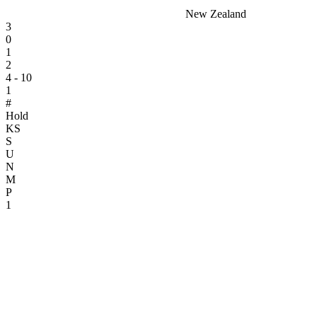
New Zealand
3
0
1
2
4 - 10
1
#
Hold
KS
S
U
N
M
P
1