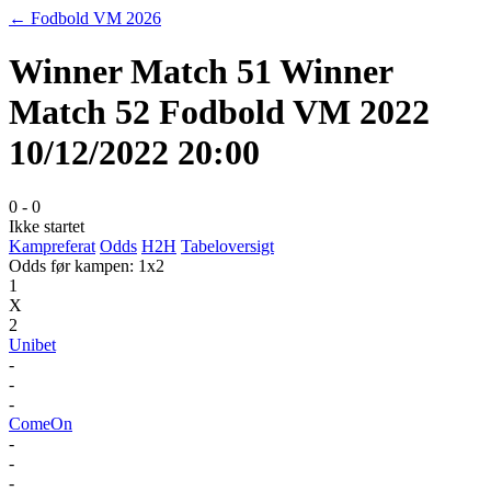
← Fodbold VM 2026
Winner Match 51
Winner
Match 52
Fodbold VM 2022
10/12/2022 20:00
0
-
0
Ikke startet
Kampreferat
Odds
H2H
Tabeloversigt
Odds før kampen: 1x2
1
X
2
Unibet
-
-
-
ComeOn
-
-
-