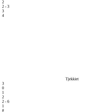
2
2 - 3
3
4
Tjekkiet
3
0
1
2
2 - 6
1
#