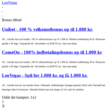
LeoVegas
-
-
-
Bonus tilbud
Unibet
- 100 % velkomstbonus op til 1.000 kr.
18+, Gælder kun nye kunder, 100 % velkomstbonus op til 1.000 kr. Mindste indbetaling 40 kr. Bonussen
gælder i 60 dage. Stopspillet.dk. Selvudeluk via ROFUS.nu. Spil ansvarligt.
ComeOn
- 100% indbetalingsbonus op til 1.000 kr
18+, Gælder kun nye kunder, 100 % velkomstbonus op til 1.000 kr. Mindste indbetaling 40 kr. Bonussen
gælder i 60 dage. Stopspillet.dk. Selvudeluk via ROFUS.nu. Spil ansvarligt.
LeoVegas
- Spil for 1.000 kr. og få 1.000 kr.
18+, Gælder kun for nye kunder bosat i Danmark. Indbetalinger foretaget gennem Skrill eller PaySafeCard
berettiger ikke til bonussen. Matched freebet kan kun bruges til live spil fra mobilen.
Odds før kampen: 1x2
1
X