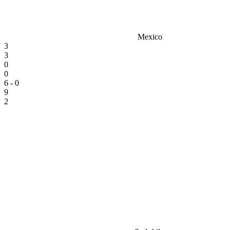
Mexico
3
3
0
0
6 - 0
9
2