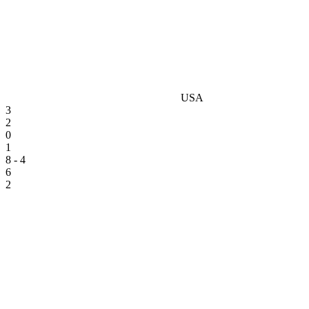
USA
3
2
0
1
8 - 4
6
2