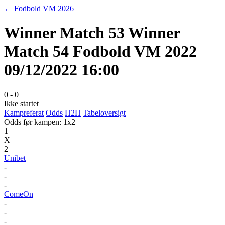
← Fodbold VM 2026
Winner Match 53
Winner
Match 54
Fodbold VM 2022
09/12/2022 16:00
0
-
0
Ikke startet
Kampreferat
Odds
H2H
Tabeloversigt
Odds før kampen: 1x2
1
X
2
Unibet
-
-
-
ComeOn
-
-
-