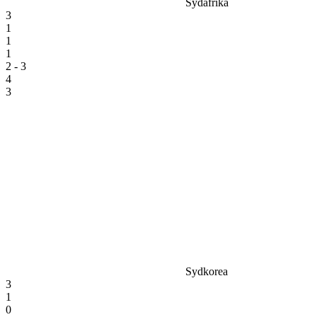
Sydafrika
3
1
1
1
2 - 3
4
3
Sydkorea
3
1
0