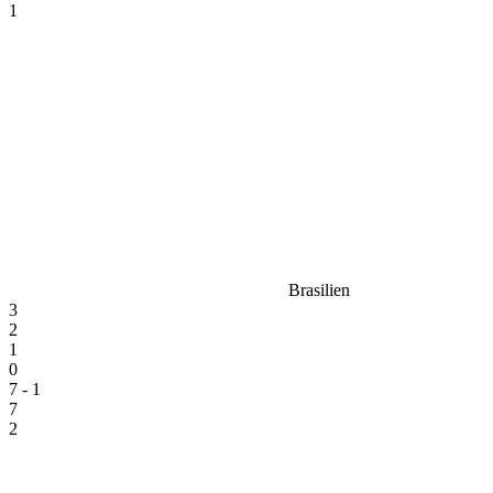
1
Brasilien
3
2
1
0
7 - 1
7
2