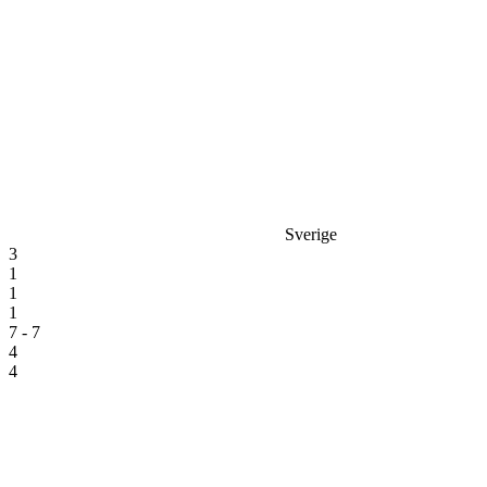
Sverige
3
1
1
1
7 - 7
4
4