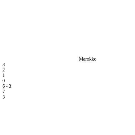
Marokko
3
2
1
0
6 - 3
7
3