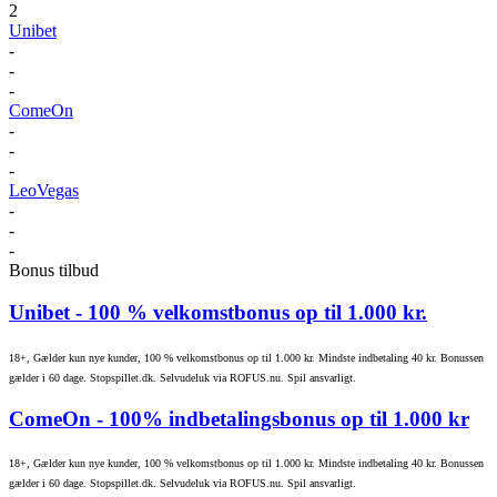
2
Unibet
-
-
-
ComeOn
-
-
-
LeoVegas
-
-
-
Bonus tilbud
Unibet
- 100 % velkomstbonus op til 1.000 kr.
18+, Gælder kun nye kunder, 100 % velkomstbonus op til 1.000 kr. Mindste indbetaling 40 kr. Bonussen
gælder i 60 dage. Stopspillet.dk. Selvudeluk via ROFUS.nu. Spil ansvarligt.
ComeOn
- 100% indbetalingsbonus op til 1.000 kr
18+, Gælder kun nye kunder, 100 % velkomstbonus op til 1.000 kr. Mindste indbetaling 40 kr. Bonussen
gælder i 60 dage. Stopspillet.dk. Selvudeluk via ROFUS.nu. Spil ansvarligt.