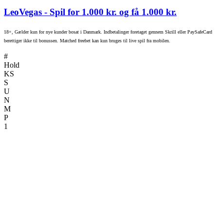
LeoVegas
- Spil for 1.000 kr. og få 1.000 kr.
18+, Gælder kun for nye kunder bosat i Danmark. Indbetalinger foretaget gennem Skrill eller PaySafeCard
berettiger ikke til bonussen. Matched freebet kan kun bruges til live spil fra mobilen.
#
Hold
KS
S
U
N
M
P
1