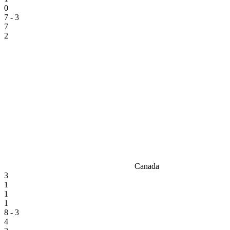
0
7 - 3
7
2
Canada
3
1
1
1
8 - 3
4