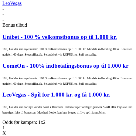
LeoVegas
-
-
-
Bonus tilbud
Unibet
- 100 % velkomstbonus op til 1.000 kr.
18+, Gælder kun nye kunder, 100 % velkomstbonus op til 1.000 kr. Mindste indbetaling 40 kr. Bonussen
gælder i 60 dage. Stopspillet.dk. Selvudeluk via ROFUS.nu. Spil ansvarligt.
ComeOn
- 100% indbetalingsbonus op til 1.000 kr
18+, Gælder kun nye kunder, 100 % velkomstbonus op til 1.000 kr. Mindste indbetaling 40 kr. Bonussen
gælder i 60 dage. Stopspillet.dk. Selvudeluk via ROFUS.nu. Spil ansvarligt.
LeoVegas
- Spil for 1.000 kr. og få 1.000 kr.
18+, Gælder kun for nye kunder bosat i Danmark. Indbetalinger foretaget gennem Skrill eller PaySafeCard
berettiger ikke til bonussen. Matched freebet kan kun bruges til live spil fra mobilen.
Odds før kampen: 1x2
1
X