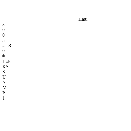
Haiti
3
0
0
3
2 - 8
0
#
Hold
KS
S
U
N
M
P
1