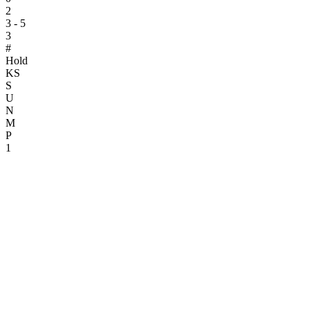
2
3 - 5
3
#
Hold
KS
S
U
N
M
P
1