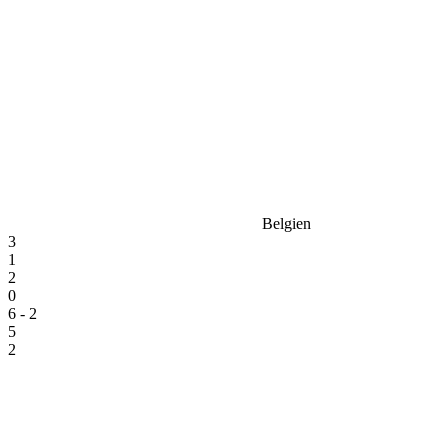
Belgien
3
1
2
0
6 - 2
5
2