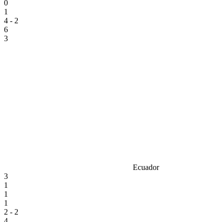
0
1
4 - 2
6
3
Ecuador
3
1
1
1
2 - 2
4