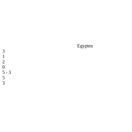
Egypten
3
1
2
0
5 - 3
5
3