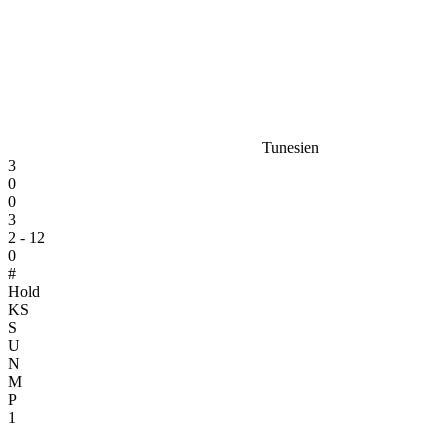
Tunesien
3
0
0
3
2 - 12
0
#
Hold
KS
S
U
N
M
P
1