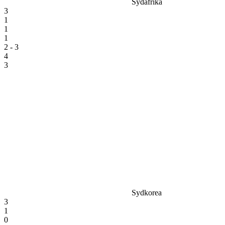
Sydafrika
3
1
1
1
2 - 3
4
3
Sydkorea
3
1
0