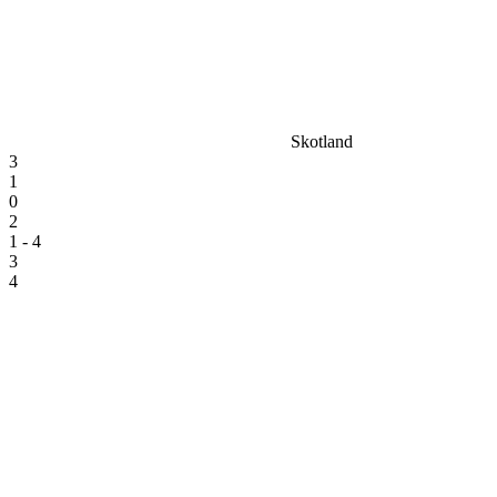
Skotland
3
1
0
2
1 - 4
3
4