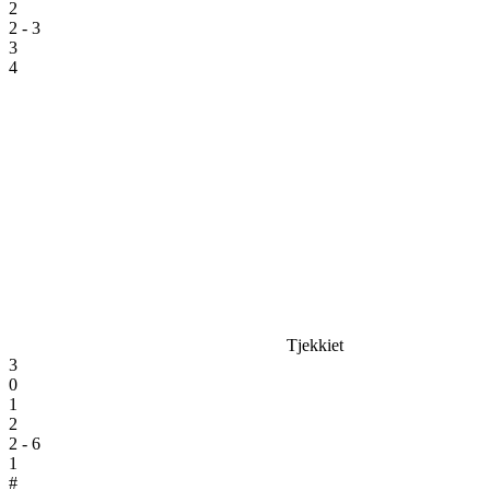
2
2 - 3
3
4
Tjekkiet
3
0
1
2
2 - 6
1
#