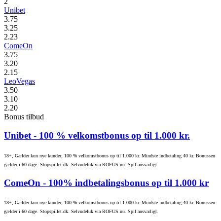
2
Unibet
3.75
3.25
2.23
ComeOn
3.75
3.20
2.15
LeoVegas
3.50
3.10
2.20
Bonus tilbud
Unibet
- 100 % velkomstbonus op til 1.000 kr.
18+, Gælder kun nye kunder, 100 % velkomstbonus op til 1.000 kr. Mindste indbetaling 40 kr. Bonussen
gælder i 60 dage. Stopspillet.dk. Selvudeluk via ROFUS.nu. Spil ansvarligt.
ComeOn
- 100% indbetalingsbonus op til 1.000 kr
18+, Gælder kun nye kunder, 100 % velkomstbonus op til 1.000 kr. Mindste indbetaling 40 kr. Bonussen
gælder i 60 dage. Stopspillet.dk. Selvudeluk via ROFUS.nu. Spil ansvarligt.