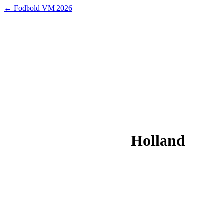
← Fodbold VM 2026
Holland