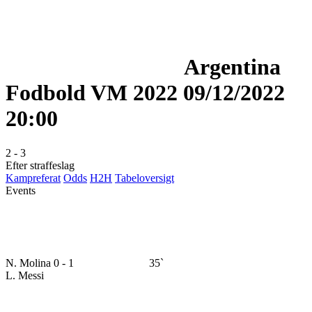
Argentina
Fodbold VM 2022
09/12/2022
20:00
2
-
3
Efter straffeslag
Kampreferat
Odds
H2H
Tabeloversigt
Events
N. Molina
0 - 1
35`
L. Messi