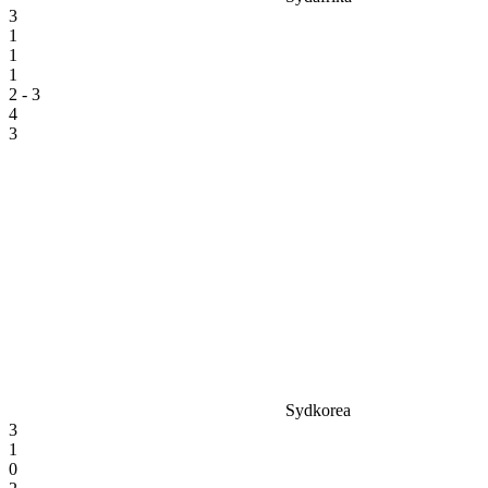
3
1
1
1
2 - 3
4
3
Sydkorea
3
1
0