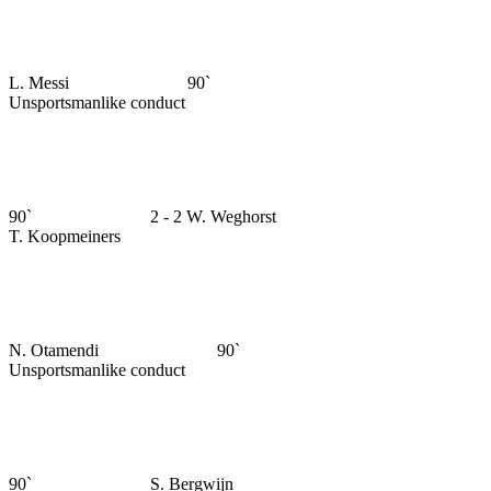
L. Messi
90`
Unsportsmanlike conduct
90`
2 - 2
W. Weghorst
T. Koopmeiners
N. Otamendi
90`
Unsportsmanlike conduct
90`
S. Bergwijn