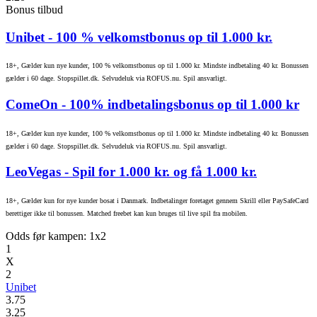
Bonus tilbud
Unibet
- 100 % velkomstbonus op til 1.000 kr.
18+, Gælder kun nye kunder, 100 % velkomstbonus op til 1.000 kr. Mindste indbetaling 40 kr. Bonussen
gælder i 60 dage. Stopspillet.dk. Selvudeluk via ROFUS.nu. Spil ansvarligt.
ComeOn
- 100% indbetalingsbonus op til 1.000 kr
18+, Gælder kun nye kunder, 100 % velkomstbonus op til 1.000 kr. Mindste indbetaling 40 kr. Bonussen
gælder i 60 dage. Stopspillet.dk. Selvudeluk via ROFUS.nu. Spil ansvarligt.
LeoVegas
- Spil for 1.000 kr. og få 1.000 kr.
18+, Gælder kun for nye kunder bosat i Danmark. Indbetalinger foretaget gennem Skrill eller PaySafeCard
berettiger ikke til bonussen. Matched freebet kan kun bruges til live spil fra mobilen.
Odds før kampen: 1x2
1
X
2
Unibet
3.75
3.25