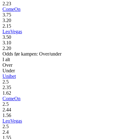
2.23
ComeOn
3.75
3.20
2.15
LeoVegas
3.50
3.10
2.20
Odds før kampen: Over/under
I alt
Over
Under
Unibet
2.5
2.35
1.62
ComeOn
2.5
2.44
1.56
LeoVegas
2.5
2.4
1.55