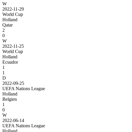
W
2022-11-29
World Cup
Holland
Qatar
2
0
W
2022-11-25
World Cup
Holland
Ecuador
1
1
D
2022-09-25
UEFA Nations League
Holland
Belgien
1
0
W
2022-06-14
UEFA Nations League
Holland