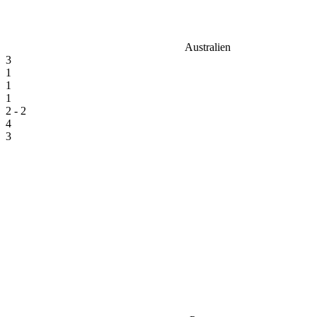
Australien
3
1
1
1
2 - 2
4
3