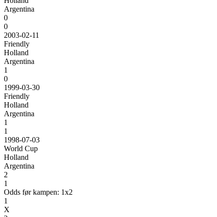
Holland
Argentina
0
0
2003-02-11
Friendly
Holland
Argentina
1
0
1999-03-30
Friendly
Holland
Argentina
1
1
1998-07-03
World Cup
Holland
Argentina
2
1
Odds før kampen: 1x2
1
X