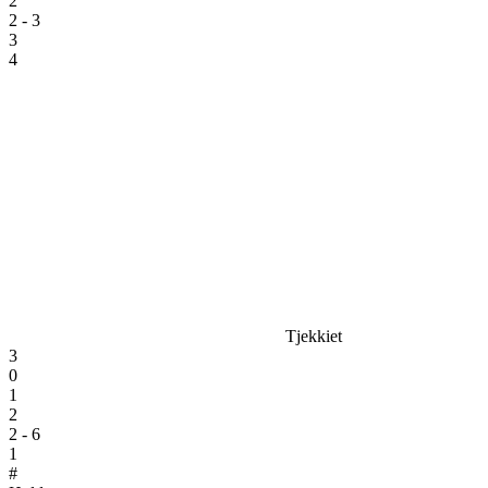
2
2 - 3
3
4
Tjekkiet
3
0
1
2
2 - 6
1
#