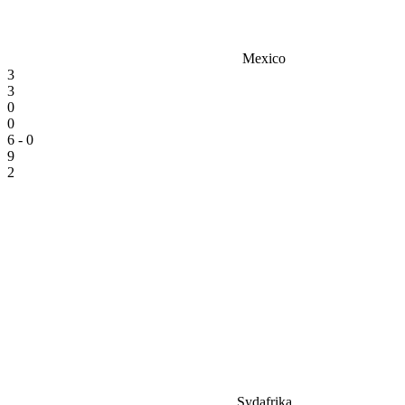
Mexico
3
3
0
0
6 - 0
9
2
Sydafrika