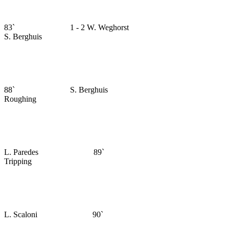
83`
1 - 2
W. Weghorst
S. Berghuis
88`
S. Berghuis
Roughing
L. Paredes
89`
Tripping
L. Scaloni
90`