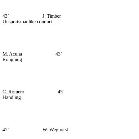
43`
J. Timber
Unsportsmanlike conduct
M. Acuna
43`
Roughing
C. Romero
45`
Handling
45`
W. Weghorst