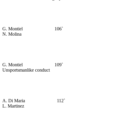
G. Montiel
106`
N. Molina
G. Montiel
109`
Unsportsmanlike conduct
A. Di Maria
112`
L. Martinez