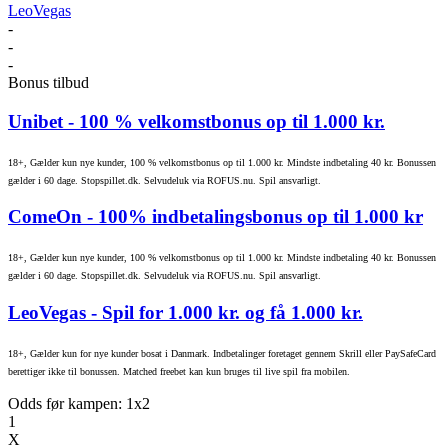
LeoVegas
-
-
-
Bonus tilbud
Unibet
- 100 % velkomstbonus op til 1.000 kr.
18+, Gælder kun nye kunder, 100 % velkomstbonus op til 1.000 kr. Mindste indbetaling 40 kr. Bonussen
gælder i 60 dage. Stopspillet.dk. Selvudeluk via ROFUS.nu. Spil ansvarligt.
ComeOn
- 100% indbetalingsbonus op til 1.000 kr
18+, Gælder kun nye kunder, 100 % velkomstbonus op til 1.000 kr. Mindste indbetaling 40 kr. Bonussen
gælder i 60 dage. Stopspillet.dk. Selvudeluk via ROFUS.nu. Spil ansvarligt.
LeoVegas
- Spil for 1.000 kr. og få 1.000 kr.
18+, Gælder kun for nye kunder bosat i Danmark. Indbetalinger foretaget gennem Skrill eller PaySafeCard
berettiger ikke til bonussen. Matched freebet kan kun bruges til live spil fra mobilen.
Odds før kampen: 1x2
1
X