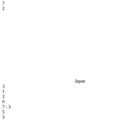
7
2
Japan
3
1
2
0
7 - 3
5
3