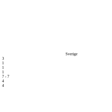
Sverige
3
1
1
1
7 - 7
4
4