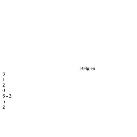
Belgien
3
1
2
0
6 - 2
5
2