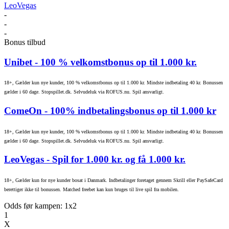
LeoVegas
-
-
-
Bonus tilbud
Unibet
- 100 % velkomstbonus op til 1.000 kr.
18+, Gælder kun nye kunder, 100 % velkomstbonus op til 1.000 kr. Mindste indbetaling 40 kr. Bonussen
gælder i 60 dage. Stopspillet.dk. Selvudeluk via ROFUS.nu. Spil ansvarligt.
ComeOn
- 100% indbetalingsbonus op til 1.000 kr
18+, Gælder kun nye kunder, 100 % velkomstbonus op til 1.000 kr. Mindste indbetaling 40 kr. Bonussen
gælder i 60 dage. Stopspillet.dk. Selvudeluk via ROFUS.nu. Spil ansvarligt.
LeoVegas
- Spil for 1.000 kr. og få 1.000 kr.
18+, Gælder kun for nye kunder bosat i Danmark. Indbetalinger foretaget gennem Skrill eller PaySafeCard
berettiger ikke til bonussen. Matched freebet kan kun bruges til live spil fra mobilen.
Odds før kampen: 1x2
1
X