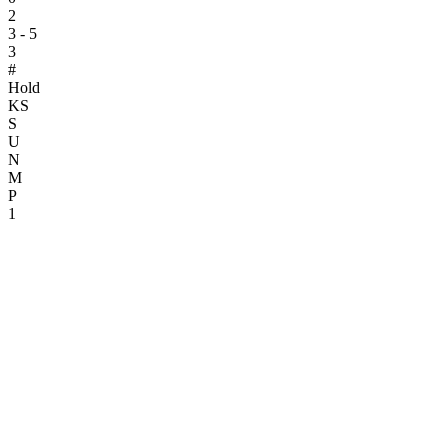
2
3 - 5
3
#
Hold
KS
S
U
N
M
P
1