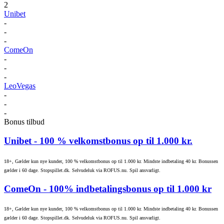
2
Unibet
-
-
-
ComeOn
-
-
-
LeoVegas
-
-
-
Bonus tilbud
Unibet
- 100 % velkomstbonus op til 1.000 kr.
18+, Gælder kun nye kunder, 100 % velkomstbonus op til 1.000 kr. Mindste indbetaling 40 kr. Bonussen
gælder i 60 dage. Stopspillet.dk. Selvudeluk via ROFUS.nu. Spil ansvarligt.
ComeOn
- 100% indbetalingsbonus op til 1.000 kr
18+, Gælder kun nye kunder, 100 % velkomstbonus op til 1.000 kr. Mindste indbetaling 40 kr. Bonussen
gælder i 60 dage. Stopspillet.dk. Selvudeluk via ROFUS.nu. Spil ansvarligt.