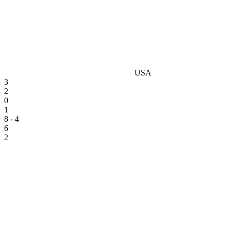
USA
3
2
0
1
8 - 4
6
2