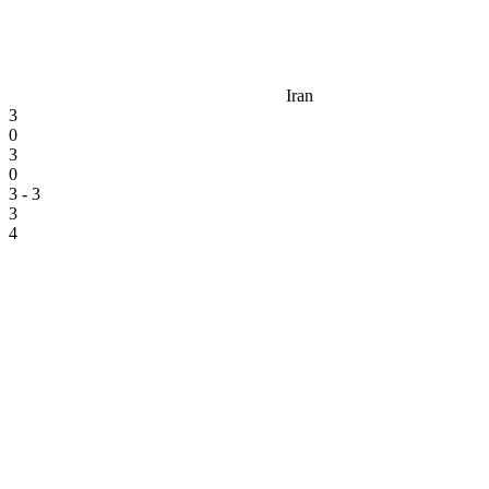
Iran
3
0
3
0
3 - 3
3
4