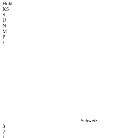
Hold
KS
S
U
N
M
P
1
Schweiz
3
2
1