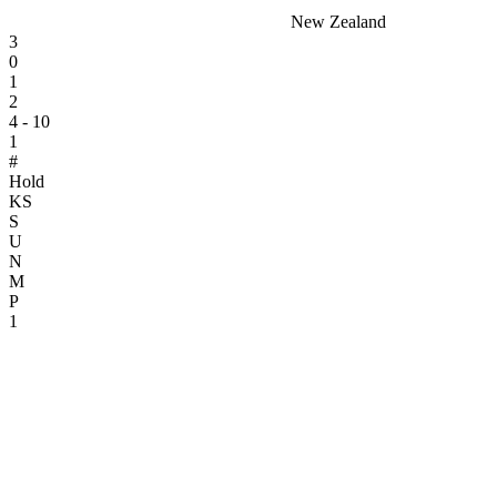
New Zealand
3
0
1
2
4 - 10
1
#
Hold
KS
S
U
N
M
P
1