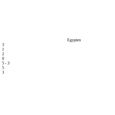
Egypten
3
1
2
0
5 - 3
5
3