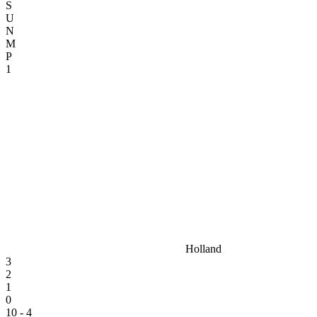
S
U
N
M
P
1
Holland
3
2
1
0
10 - 4