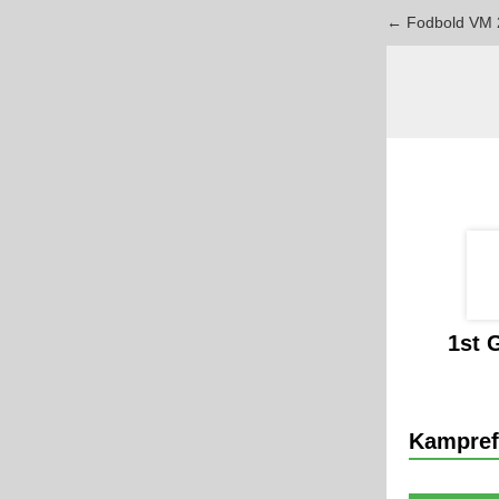
← Fodbold VM 
1st 
Kampref