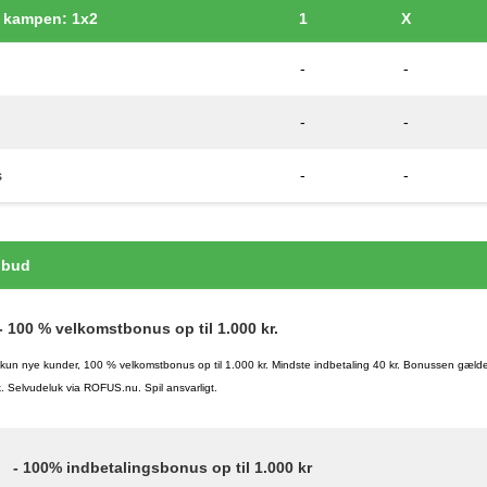
 kampen: 1x2
1
X
-
-
-
-
s
-
-
lbud
- 100 % velkomstbonus op til 1.000 kr.
kun nye kunder, 100 % velkomstbonus op til 1.000 kr. Mindste indbetaling 40 kr. Bonussen gælde
k. Selvudeluk via ROFUS.nu. Spil ansvarligt.
- 100% indbetalingsbonus op til 1.000 kr