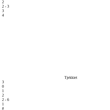
2
2 - 3
3
4
Tjekkiet
3
0
1
2
2 - 6
1
#