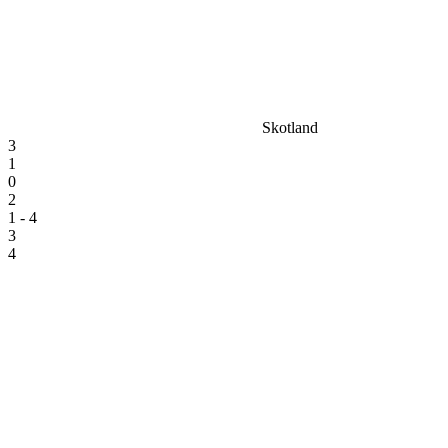
Skotland
3
1
0
2
1 - 4
3
4