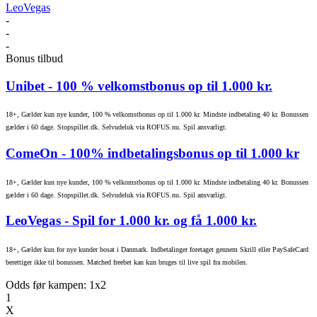
LeoVegas
-
-
-
Bonus tilbud
Unibet
- 100 % velkomstbonus op til 1.000 kr.
18+, Gælder kun nye kunder, 100 % velkomstbonus op til 1.000 kr. Mindste indbetaling 40 kr. Bonussen
gælder i 60 dage. Stopspillet.dk. Selvudeluk via ROFUS.nu. Spil ansvarligt.
ComeOn
- 100% indbetalingsbonus op til 1.000 kr
18+, Gælder kun nye kunder, 100 % velkomstbonus op til 1.000 kr. Mindste indbetaling 40 kr. Bonussen
gælder i 60 dage. Stopspillet.dk. Selvudeluk via ROFUS.nu. Spil ansvarligt.
LeoVegas
- Spil for 1.000 kr. og få 1.000 kr.
18+, Gælder kun for nye kunder bosat i Danmark. Indbetalinger foretaget gennem Skrill eller PaySafeCard
berettiger ikke til bonussen. Matched freebet kan kun bruges til live spil fra mobilen.
Odds før kampen: 1x2
1
X