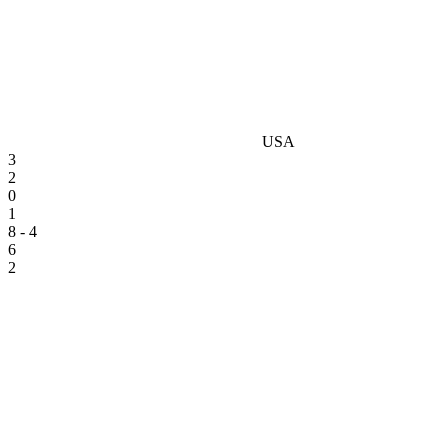
USA
3
2
0
1
8 - 4
6
2