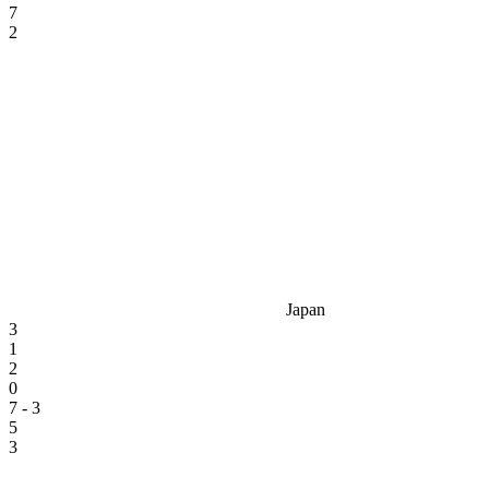
7
2
Japan
3
1
2
0
7 - 3
5
3