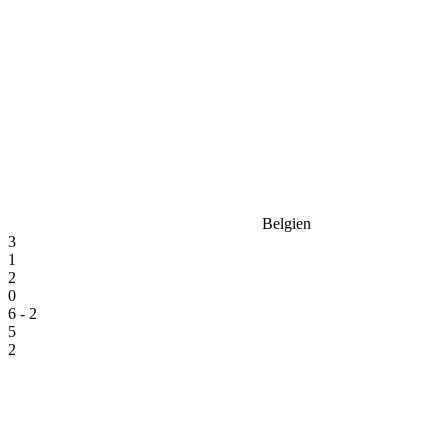
Belgien
3
1
2
0
6 - 2
5
2