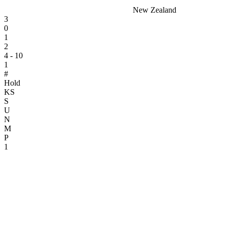
New Zealand
3
0
1
2
4 - 10
1
#
Hold
KS
S
U
N
M
P
1