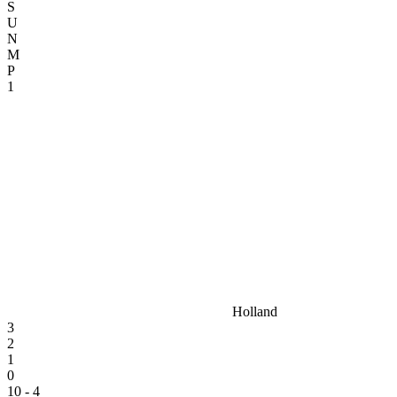
S
U
N
M
P
1
Holland
3
2
1
0
10 - 4