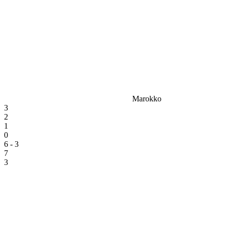
Marokko
3
2
1
0
6 - 3
7
3