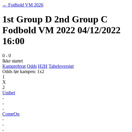
← Fodbold VM 2026
1st Group D
2nd Group C
Fodbold VM 2022
04/12/2022
16:00
0
-
0
Ikke startet
Kampreferat
Odds
H2H
Tabeloversigt
Odds før kampen: 1x2
1
X
2
Unibet
-
-
-
ComeOn
-
-
-