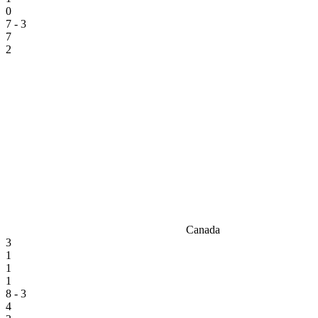
0
7 - 3
7
2
Canada
3
1
1
1
8 - 3
4