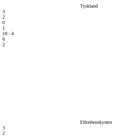
Tyskland
3
2
0
1
10 - 4
6
2
Elfenbenskysten
3
2