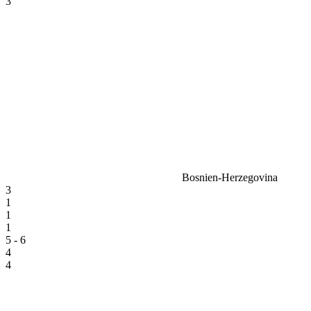
3
Bosnien-Herzegovina
3
1
1
1
5 - 6
4
4