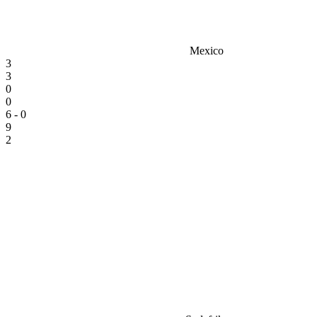
Mexico
3
3
0
0
6 - 0
9
2