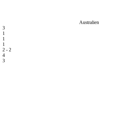
Australien
3
1
1
1
2 - 2
4
3