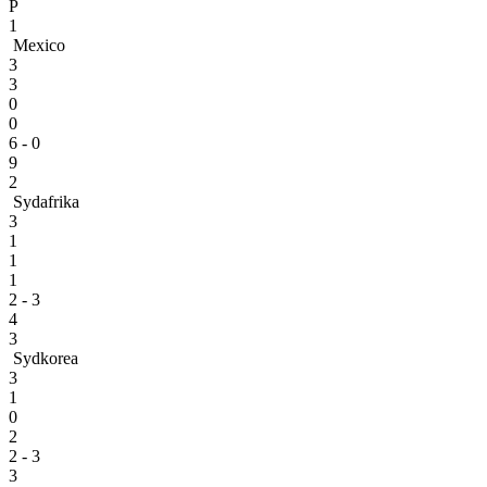
P
1
Mexico
3
3
0
0
6 - 0
9
2
Sydafrika
3
1
1
1
2 - 3
4
3
Sydkorea
3
1
0
2
2 - 3
3