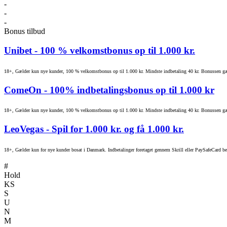
-
-
-
Bonus tilbud
Unibet
- 100 % velkomstbonus op til 1.000 kr.
18+, Gælder kun nye kunder, 100 % velkomstbonus op til 1.000 kr. Mindste indbetaling 40 kr. Bonussen gæl
ComeOn
- 100% indbetalingsbonus op til 1.000 kr
18+, Gælder kun nye kunder, 100 % velkomstbonus op til 1.000 kr. Mindste indbetaling 40 kr. Bonussen gæl
LeoVegas
- Spil for 1.000 kr. og få 1.000 kr.
18+, Gælder kun for nye kunder bosat i Danmark. Indbetalinger foretaget gennem Skrill eller PaySafeCard bere
#
Hold
KS
S
U
N
M