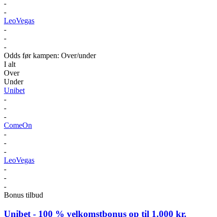
-
-
LeoVegas
-
-
-
Odds før kampen: Over/under
I alt
Over
Under
Unibet
-
-
-
ComeOn
-
-
-
LeoVegas
-
-
-
Bonus tilbud
Unibet
- 100 % velkomstbonus op til 1.000 kr.