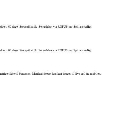
der i 60 dage. Stopspillet.dk. Selvudeluk via ROFUS.nu. Spil ansvarligt.
der i 60 dage. Stopspillet.dk. Selvudeluk via ROFUS.nu. Spil ansvarligt.
ttiger ikke til bonussen. Matched freebet kan kun bruges til live spil fra mobilen.