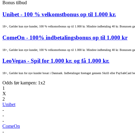
Bonus tilbud
Unibet
- 100 % velkomstbonus op til 1.000 kr.
18+, Gælder kun nye kunder, 100 % velkomstbonus op til 1.000 kr. Mindste indbetaling 40 kr. Bonussen gæl
ComeOn
- 100% indbetalingsbonus op til 1.000 kr
18+, Gælder kun nye kunder, 100 % velkomstbonus op til 1.000 kr. Mindste indbetaling 40 kr. Bonussen gæl
LeoVegas
- Spil for 1.000 kr. og få 1.000 kr.
18+, Gælder kun for nye kunder bosat i Danmark. Indbetalinger foretaget gennem Skrill eller PaySafeCard bere
Odds før kampen: 1x2
1
X
2
Unibet
-
-
-
ComeOn
-