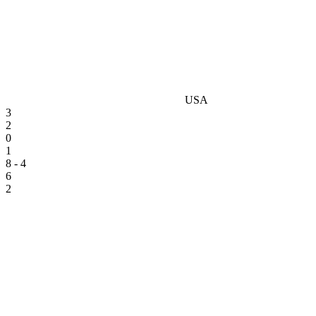
USA
3
2
0
1
8 - 4
6
2