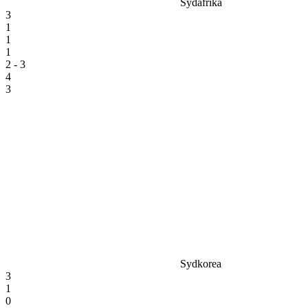
Sydafrika
3
1
1
1
2 - 3
4
3
Sydkorea
3
1
0