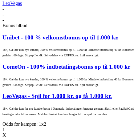
LeoVegas
-
-
-
Bonus tilbud
Unibet
- 100 % velkomstbonus op til 1.000 kr.
18+, Gælder kun nye kunder, 100 % velkomstbonus op til 1.000 kr. Mindste indbetaling 40 kr. Bonussen
gælder i 60 dage. Stopspillet.dk. Selvudeluk via ROFUS.nu. Spil ansvarligt.
ComeOn
- 100% indbetalingsbonus op til 1.000 kr
18+, Gælder kun nye kunder, 100 % velkomstbonus op til 1.000 kr. Mindste indbetaling 40 kr. Bonussen
gælder i 60 dage. Stopspillet.dk. Selvudeluk via ROFUS.nu. Spil ansvarligt.
LeoVegas
- Spil for 1.000 kr. og få 1.000 kr.
18+, Gælder kun for nye kunder bosat i Danmark. Indbetalinger foretaget gennem Skrill eller PaySafeCard
berettiger ikke til bonussen. Matched freebet kan kun bruges til live spil fra mobilen.
Odds før kampen: 1x2
1
X