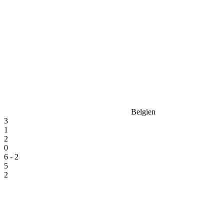
Belgien
3
1
2
0
6 - 2
5
2