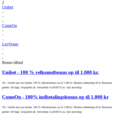
2
Unibet
-
-
-
ComeOn
-
-
-
LeoVegas
-
-
-
Bonus tilbud
Unibet
- 100 % velkomstbonus op til 1.000 kr.
18+, Gælder kun nye kunder, 100 % velkomstbonus op til 1.000 kr. Mindste indbetaling 40 kr. Bonussen
gælder i 60 dage. Stopspillet.dk. Selvudeluk via ROFUS.nu. Spil ansvarligt.
ComeOn
- 100% indbetalingsbonus op til 1.000 kr
18+, Gælder kun nye kunder, 100 % velkomstbonus op til 1.000 kr. Mindste indbetaling 40 kr. Bonussen
gælder i 60 dage. Stopspillet.dk. Selvudeluk via ROFUS.nu. Spil ansvarligt.