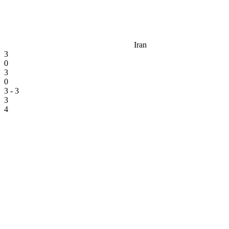
Iran
3
0
3
0
3 - 3
3
4