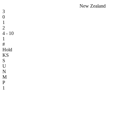
New Zealand
3
0
1
2
4 - 10
1
#
Hold
KS
S
U
N
M
P
1