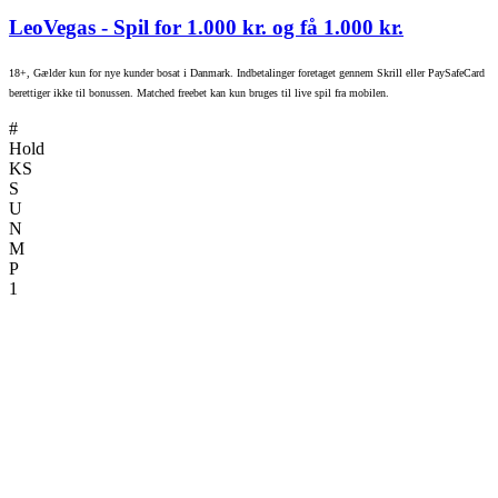
LeoVegas
- Spil for 1.000 kr. og få 1.000 kr.
18+, Gælder kun for nye kunder bosat i Danmark. Indbetalinger foretaget gennem Skrill eller PaySafeCard
berettiger ikke til bonussen. Matched freebet kan kun bruges til live spil fra mobilen.
#
Hold
KS
S
U
N
M
P
1