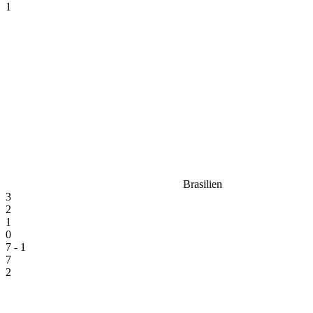
1
Brasilien
3
2
1
0
7 - 1
7
2