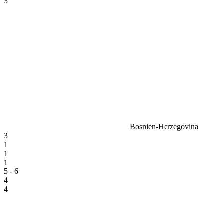
3
Bosnien-Herzegovina
3
1
1
1
5 - 6
4
4