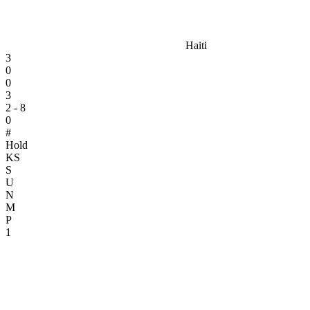
Haiti
3
0
0
3
2 - 8
0
#
Hold
KS
S
U
N
M
P
1