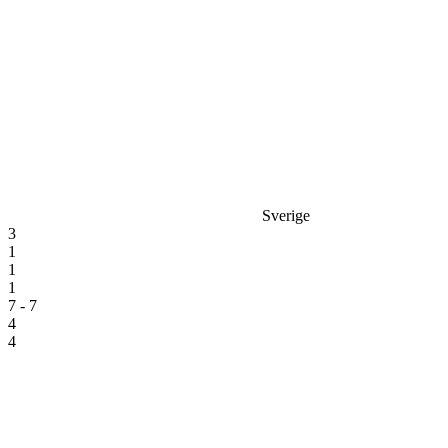
Sverige
3
1
1
1
7 - 7
4
4