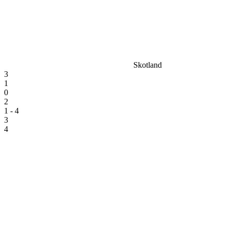
Skotland
3
1
0
2
1 - 4
3
4