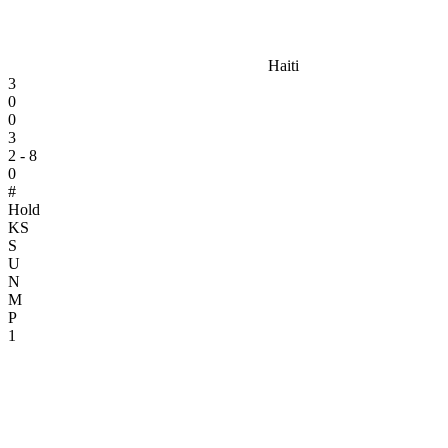
Haiti
3
0
0
3
2 - 8
0
#
Hold
KS
S
U
N
M
P
1