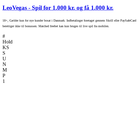
LeoVegas
- Spil for 1.000 kr. og få 1.000 kr.
18+, Gælder kun for nye kunder bosat i Danmark. Indbetalinger foretaget gennem Skrill eller PaySafeCard
berettiger ikke til bonussen. Matched freebet kan kun bruges til live spil fra mobilen.
#
Hold
KS
S
U
N
M
P
1