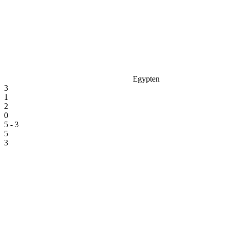
Egypten
3
1
2
0
5 - 3
5
3