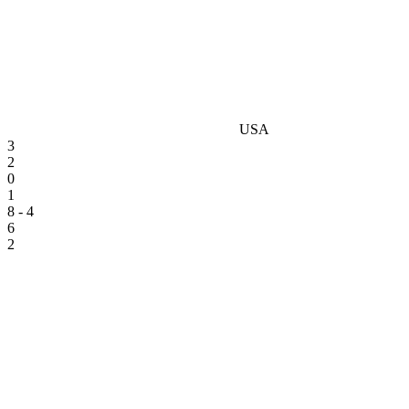
USA
3
2
0
1
8 - 4
6
2