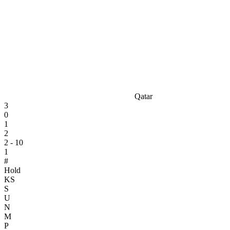
Qatar
3
0
1
2
2 - 10
1
#
Hold
KS
S
U
N
M
P