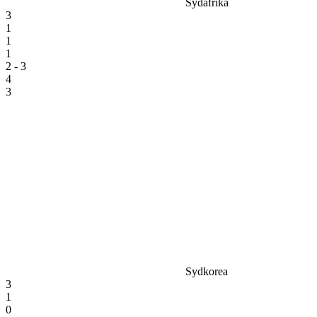
Sydafrika
3
1
1
1
2 - 3
4
3
Sydkorea
3
1
0