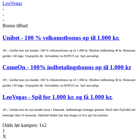
LeoVegas
-
-
-
Bonus tilbud
Unibet
- 100 % velkomstbonus op til 1.000 kr.
18+, Gælder kun nye kunder, 100 % velkomstbonus op til 1.000 kr. Mindste indbetaling 40 kr. Bonussen
gælder i 60 dage. Stopspillet.dk. Selvudeluk via ROFUS.nu. Spil ansvarligt.
ComeOn
- 100% indbetalingsbonus op til 1.000 kr
18+, Gælder kun nye kunder, 100 % velkomstbonus op til 1.000 kr. Mindste indbetaling 40 kr. Bonussen
gælder i 60 dage. Stopspillet.dk. Selvudeluk via ROFUS.nu. Spil ansvarligt.
LeoVegas
- Spil for 1.000 kr. og få 1.000 kr.
18+, Gælder kun for nye kunder bosat i Danmark. Indbetalinger foretaget gennem Skrill eller PaySafeCard
berettiger ikke til bonussen. Matched freebet kan kun bruges til live spil fra mobilen.
Odds før kampen: 1x2
1
X