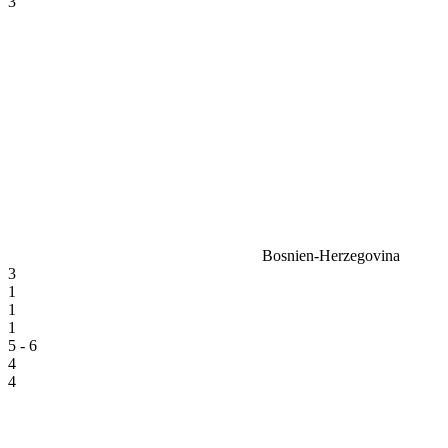
3
Bosnien-Herzegovina
3
1
1
1
5 - 6
4
4