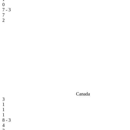
0
7 - 3
7
2
Canada
3
1
1
1
8 - 3
4