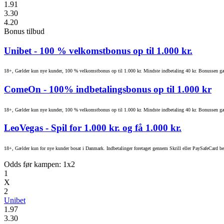
1.91
3.30
4.20
Bonus tilbud
Unibet
- 100 % velkomstbonus op til 1.000 kr.
18+, Gælder kun nye kunder, 100 % velkomstbonus op til 1.000 kr. Mindste indbetaling 40 kr. Bonussen gæl
ComeOn
- 100% indbetalingsbonus op til 1.000 kr
18+, Gælder kun nye kunder, 100 % velkomstbonus op til 1.000 kr. Mindste indbetaling 40 kr. Bonussen gæl
LeoVegas
- Spil for 1.000 kr. og få 1.000 kr.
18+, Gælder kun for nye kunder bosat i Danmark. Indbetalinger foretaget gennem Skrill eller PaySafeCard bere
Odds før kampen: 1x2
1
X
2
Unibet
1.97
3.30