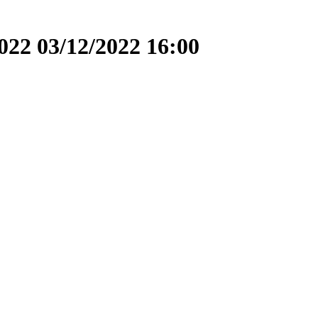
2022
03/12/2022 16:00