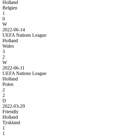
Holland
Belgien
1
0
W
2022-06-14
UEFA Nations League
Holland
Wales
3
2
W
2022-06-11
UEFA Nations League
Holland
Polen
2
2
D
2022-03-29
Friendly
Holland
Tyskland
1
1