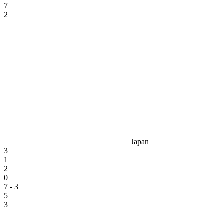
7
2
Japan
3
1
2
0
7 - 3
5
3