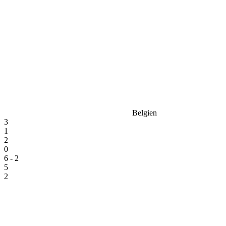
Belgien
3
1
2
0
6 - 2
5
2