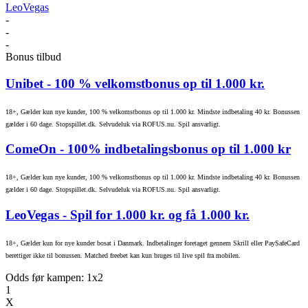
LeoVegas
-
-
-
Bonus tilbud
Unibet
- 100 % velkomstbonus op til 1.000 kr.
18+, Gælder kun nye kunder, 100 % velkomstbonus op til 1.000 kr. Mindste indbetaling 40 kr. Bonussen
gælder i 60 dage. Stopspillet.dk. Selvudeluk via ROFUS.nu. Spil ansvarligt.
ComeOn
- 100% indbetalingsbonus op til 1.000 kr
18+, Gælder kun nye kunder, 100 % velkomstbonus op til 1.000 kr. Mindste indbetaling 40 kr. Bonussen
gælder i 60 dage. Stopspillet.dk. Selvudeluk via ROFUS.nu. Spil ansvarligt.
LeoVegas
- Spil for 1.000 kr. og få 1.000 kr.
18+, Gælder kun for nye kunder bosat i Danmark. Indbetalinger foretaget gennem Skrill eller PaySafeCard
berettiger ikke til bonussen. Matched freebet kan kun bruges til live spil fra mobilen.
Odds før kampen: 1x2
1
X