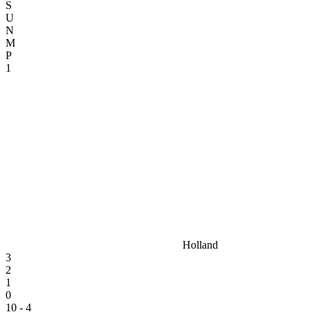
S
U
N
M
P
1
Holland
3
2
1
0
10 - 4