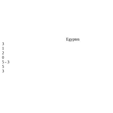
Egypten
3
1
2
0
5 - 3
5
3