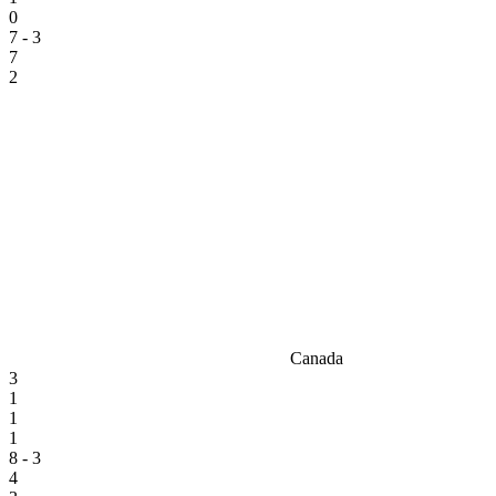
0
7 - 3
7
2
Canada
3
1
1
1
8 - 3
4