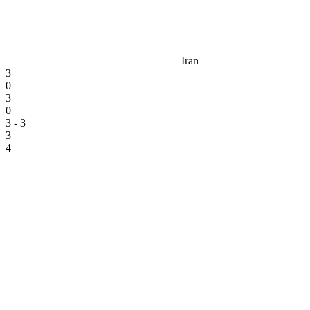
Iran
3
0
3
0
3 - 3
3
4