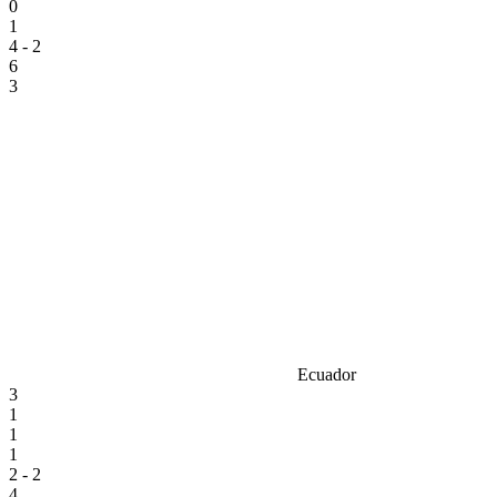
0
1
4 - 2
6
3
Ecuador
3
1
1
1
2 - 2
4