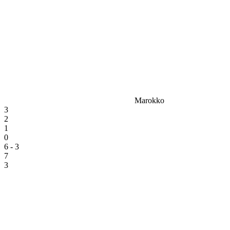
Marokko
3
2
1
0
6 - 3
7
3