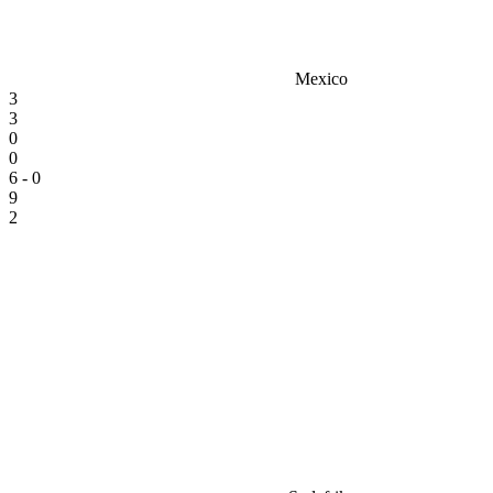
Mexico
3
3
0
0
6 - 0
9
2