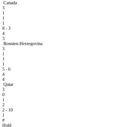
Canada
3
1
1
1
8 - 3
4
3
Bosnien-Herzegovina
3
1
1
1
5 - 6
4
4
Qatar
3
0
1
2
2 - 10
1
#
Hold