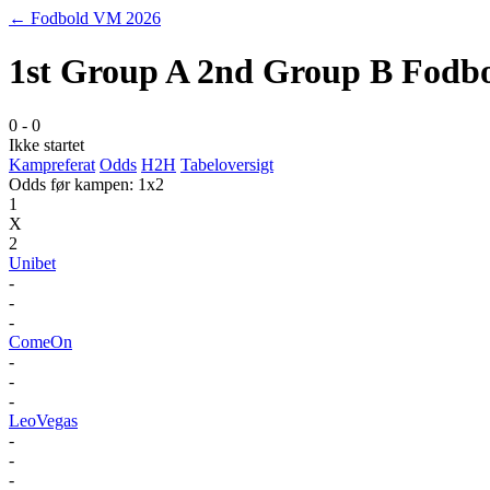
← Fodbold VM 2026
1st Group A
2nd Group B
Fodb
0
-
0
Ikke startet
Kampreferat
Odds
H2H
Tabeloversigt
Odds før kampen: 1x2
1
X
2
Unibet
-
-
-
ComeOn
-
-
-
LeoVegas
-
-
-