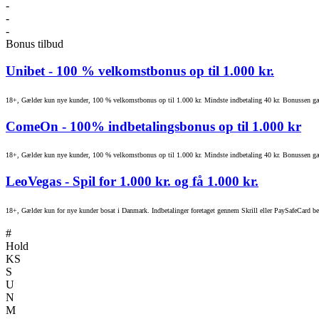
-
-
-
Bonus tilbud
Unibet
- 100 % velkomstbonus op til 1.000 kr.
18+, Gælder kun nye kunder, 100 % velkomstbonus op til 1.000 kr. Mindste indbetaling 40 kr. Bonussen gæl
ComeOn
- 100% indbetalingsbonus op til 1.000 kr
18+, Gælder kun nye kunder, 100 % velkomstbonus op til 1.000 kr. Mindste indbetaling 40 kr. Bonussen gæl
LeoVegas
- Spil for 1.000 kr. og få 1.000 kr.
18+, Gælder kun for nye kunder bosat i Danmark. Indbetalinger foretaget gennem Skrill eller PaySafeCard bere
#
Hold
KS
S
U
N
M