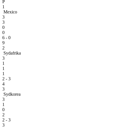
P
1
Mexico
3
3
0
0
6 - 0
9
2
Sydafrika
3
1
1
1
2 - 3
4
3
Sydkorea
3
1
0
2
2 - 3
3